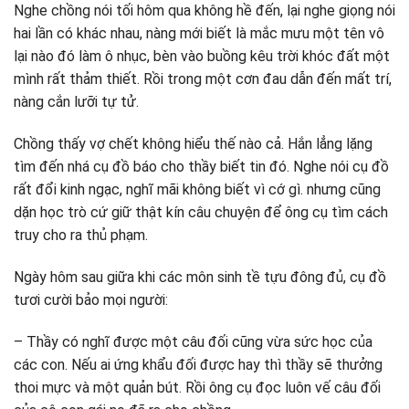
Nghe chồng nói tối hôm qua không hề đến, lại nghe giọng nói
hai lần có khác nhau, nàng mới biết là mắc mưu một tên vô
lại nào đó làm ô nhục, bèn vào buồng kêu trời khóc đất một
mình rất thảm thiết. Rồi trong một cơn đau dẫn đến mất trí,
nàng cắn lưỡi tự tử.
Chồng thấy vợ chết không hiểu thế nào cả. Hắn lẳng lặng
tìm đến nhá cụ đồ báo cho thầy biết tin đó. Nghe nói cụ đồ
rất đổi kinh ngạc, nghĩ mãi không biết vì cớ gì. nhưng cũng
dặn học trò cứ giữ thật kín câu chuyện để ông cụ tìm cách
truy cho ra thủ phạm.
Ngày hôm sau giữa khi các môn sinh tề tựu đông đủ, cụ đồ
tươi cười bảo mọi người:
– Thầy có nghĩ được một câu đối cũng vừa sức học của
các con. Nếu ai ứng khẩu đối được hay thì thầy sẽ thưởng
thoi mực và một quản bút. Rồi ông cụ đọc luôn vế câu đối