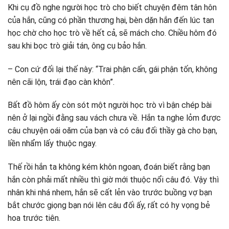
Khi cụ đồ nghe người học trò cho biết chuyện đêm tân hôn
của hắn, cũng có phần thương hại, bèn dặn hắn đến lúc tan
học chờ cho học trò về hết cả, sẽ mách cho. Chiều hôm đó
sau khi bọc trò giải tán, ông cụ bảo hắn.
– Con cứ đối lại thế này: “Trai phận cấn, gái phận tốn, không
nên cãi lộn, trái đạo càn khôn”.
Bất đồ hôm ấy còn sót một người học trò vì bận chép bài
nên ở lại ngồi đằng sau vách chưa về. Hắn ta nghe lỏm được
câu chuyện oái oăm của bạn và có câu đối thầy gà cho bạn,
liền nhẩm lấy thuộc ngay.
Thế rồi hắn ta không kém khôn ngoan, đoán biết rằng bạn
hắn còn phải mất nhiều thì giờ mới thuộc nổi câu đó. Vậy thì
nhân khi nhá nhem, hắn sẽ cất lẻn vào trước buồng vợ bạn
bắt chước giọng bạn nói lên câu đối ấy, rất có hy vọng bẻ
hoa trước tiên.