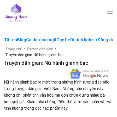
Skip
to
content
Tất cả
Blog
Ca dao tục ngữ
Dạy bé
Di tích lịch sử
Đồng dao
Trang chủ
/
Truyện dân gian
/
Truyện dân gian: Nữ hành giành bạc
Truyện dân gian: Nữ hành giành bạc
Nữ hành giành bạc là một trong những hình tượng đặc sắc
trong truyện dân gian Việt Nam. Những câu chuyện này
không chỉ phản ánh văn hóa mà còn chứa đựng nhiều bài
học quý giá. Khám phá những điều thú vị từ các nhân vật và
tình huống trong các tác phẩm này.