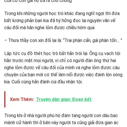
của cô con gái nọ đã ra cho chồng.
Trong khi những người học trò khác đang nghĩ ngợi thì đứa
bất lương phản bạn kia đã hý hửng đọc lại nguyên văn vế
câu đối mà hắn nghe lỏm được chiều hôm qua:
– Thưa thầy con xin đối lại là: “Trai phận cấn, gái phận tốn… ”
Lập tức cụ đồ thét học trò bắt hắn trói lại. Ông cụ vạch tội
hắn trước mặt mọi người, vì chỉ có người đàn ông thứ hai
nghe lỏm đựơc vế câu đối của mình và nghe lỏm được câu
chuyện của bạn mới có thế làm nổi được việc đánh lộn sòng
kia. Cuối cùng hắn đành cúi đầu nhận tội.
Xem Thêm:
Truyện dân gian: Đoạn kết
Trong khi ở nhà người phú hộ đám tang người con dâu bạc
mệnh cử hành thì ở bên này người ta cũng giải đứa gian ác