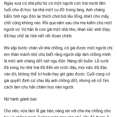
Ngày xưa có nhà phú hộ có một người con trai mười lăm
tuổi cho đi học tại nhà một cụ đồ trong làng. Anh chàng
bẩm tính ngu độn lại thích chơi bời lêu lổng, nhét cho mấy,
chữ cũng không vào. Rồi qua năm sau cha mẹ kiếm cho một
người vợ. Vợ hắn là con gái một nhà nho, nhan sắc xinh đẹp,
đã hay chữ lại tính nết rất đoan chính.
Khi sắp bước chân về nhà chồng, cô gái được một người chị
em thân mách nhỏ cho biết rằng người sắp làm chồng mình
là một anh chàng dốt nát ngu độn. Nàng rất buồn. Lễ cưới
đã xong, họ nhà trai đã đến xin rước dâu, mọi việc đã đâu
vào đó, không thể trì hoãn hay giờ giáo được. Cuối cùng cô
gái quyết định cứ chịu lấy anh chồng dốt, nhưng sẽ cố tìm
cách làm cho hắn chăm học nên người.
Nữ hành giành bạc
Cho nên, vừa làm lễ gia tiên, nàng xin với cha mẹ chồng cho