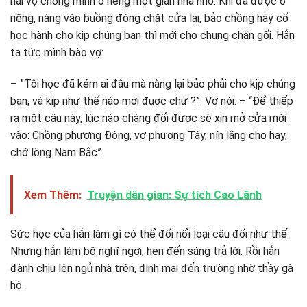
hai vợ chồng mình ở riêng một gian nhà nhỏ. Khi đã được ở
riêng, nàng vào buồng đóng chặt cửa lại, bảo chồng hãy cố
học hành cho kịp chúng bạn thì mới cho chung chăn gối. Hắn
ta tức mình bào vợ:
– ”Tôi học đã kém ai đâu mà nàng lại bảo phải cho kịp chúng
bạn, và kịp như thế nào mới đuợc chứ ?”. Vợ nói: – “Để thiếp
ra một câu này, lúc nào chàng đối được sẽ xin mở cửa mời
vào: Chồng phương Đông, vợ phương Tây, nín lặng cho hay,
chớ lòng Nam Bắc”.
Xem Thêm:
Truyện dân gian: Sự tích Cao Lãnh
Sức học của hắn làm gì có thể đối nổi loại câu đối như thế.
Nhưng hắn làm bộ nghĩ ngợi, hẹn đến sáng trả lời. Rồi hắn
đành chịu lên ngủ nhà trên, định mai đến trường nhờ thầy gà
hộ.