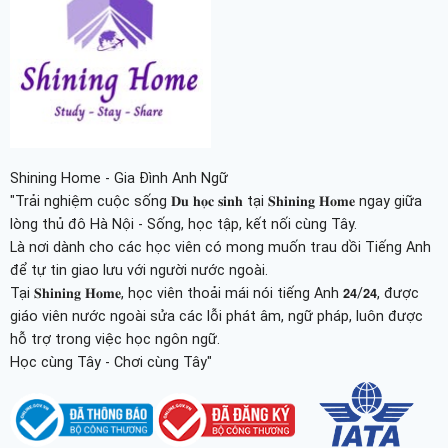
Shining Home - Gia Đình Anh Ngữ
"Trải nghiệm cuộc sống 𝐃𝐮 𝐡𝐨̣𝐜 𝐬𝐢𝐧𝐡 tại 𝐒𝐡𝐢𝐧𝐢𝐧𝐠 𝐇𝐨𝐦𝐞 ngay giữa
lòng thủ đô Hà Nội - Sống, học tập, kết nối cùng Tây.
Là nơi dành cho các học viên có mong muốn trau dồi Tiếng Anh
để tự tin giao lưu với người nước ngoài.
Tại 𝐒𝐡𝐢𝐧𝐢𝐧𝐠 𝐇𝐨𝐦𝐞, học viên thoải mái nói tiếng Anh 𝟮𝟰/𝟮𝟰, được
giáo viên nước ngoài sửa các lỗi phát âm, ngữ pháp, luôn được
hỗ trợ trong việc học ngôn ngữ.
Học cùng Tây - Chơi cùng Tây"