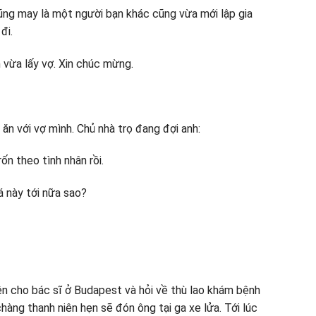
ũng may là một người bạn khác cũng vừa mới lập gia
đi.
h vừa lấy vợ. Xin chúc mừng.
ăn với vợ mình. Chủ nhà trọ đang đợi anh:
ốn theo tình nhân rồi.
á này tới nữa sao?
iện cho bác sĩ ở Budapest và hỏi về thù lao khám bệnh
 chàng thanh niên hẹn sẽ đón ông tại ga xe lửa. Tới lúc