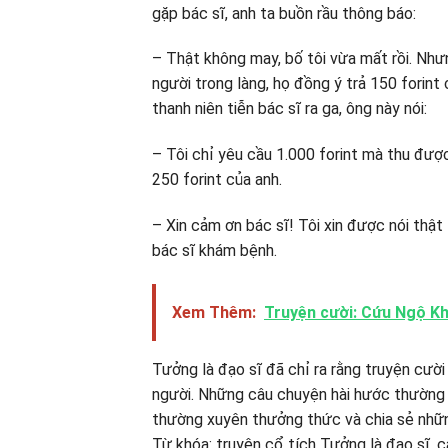
gặp bác sĩ, anh ta buồn rầu thông báo:
– Thật không may, bố tôi vừa mất rồi. Nhưn
người trong làng, họ đồng ý trả 150 forin
thanh niên tiễn bác sĩ ra ga, ông này nói:
– Tôi chỉ yêu cầu 1.000 forint mà thu được 1
250 forint của anh.
– Xin cảm ơn bác sĩ! Tôi xin được nói thậ
bác sĩ khám bệnh.
Xem Thêm:
Truyện cười: Cứu Ngộ K
Tưởng là đạo sĩ đã chỉ ra rằng truyện cười
người. Những câu chuyện hài hước thường 
thường xuyên thưởng thức và chia sẻ những
Từ khóa: truyện cổ tích Tưởng là đạo sĩ, c