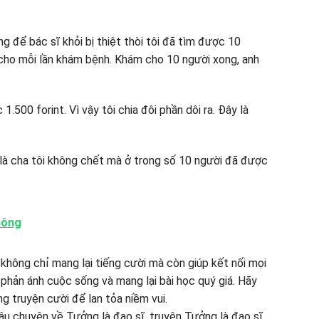
g để bác sĩ khỏi bị thiệt thòi tôi đã tìm được 10
t cho mỗi lần khám bệnh. Khám cho 10 người xong, anh
.500 forint. Vì vậy tôi chia đôi phần dôi ra. Đây là
t là cha tôi không chết mà ở trong số 10 người đã được
hông
 không chỉ mang lại tiếng cười mà còn giúp kết nối mọi
phản ánh cuộc sống và mang lại bài học quý giá. Hãy
 truyện cười để lan tỏa niềm vui.
âu chuyện về Tưởng là đạo sĩ, truyện Tưởng là đạo sĩ,