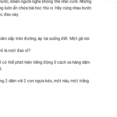
hước, khiến người nghe không thể nhịn cười. Những
g luôn ẩn chứa bài học thú vị. Hãy cùng nhau bước
c đáo này.
ằm sấp trên đường, áp tai xuống đất. Một gã nói:
vẻ là một đạo sĩ?
ĩ có thể phát hiện tiếng động ở cách xa hàng dặm.
ẽ:
ng 2 dặm với 2 con ngựa kéo, một nâu, một trắng.