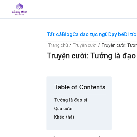
Skip
to
content
Tất cả
Blog
Ca dao tục ngữ
Dạy bé
Di tíc
Trang chủ
/
Truyện cười
/
Truyện cười: Tưởn
Truyện cười: Tưởng là đạo 
Table of Contents
Tưởng là đạo sĩ
Quà cưới
Khéo thật