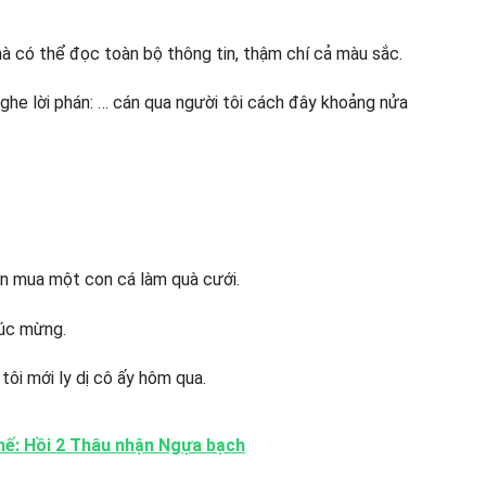
mà có thể đọc toàn bộ thông tin, thậm chí cả màu sắc.
 nghe lời phán: … cán qua người tôi cách đây khoảng nửa
ên mua một con cá làm quà cưới.
húc mừng.
ôi mới ly dị cô ấy hôm qua.
chế: Hồi 2 Thâu nhận Ngựa bạch