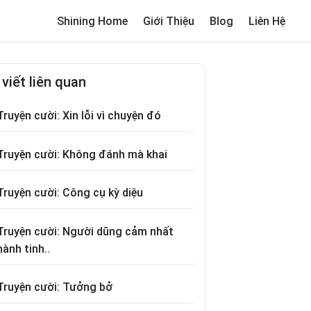
Shining Home
Giới Thiệu
Blog
Liên Hệ
me
Review trường cho bé
Thơ hay
Trò chơi dân gian
Truyện c
 viết liên quan
Truyện cười: Xin lỗi vì chuyện đó
Truyện cười: Không đánh mà khai
Truyện cười: Công cụ kỳ diệu
Truyện cười: Người dũng cảm nhất
hành tinh..
Truyện cười: Tưởng bở