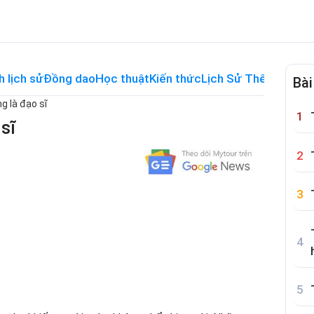
h lịch sử
Đồng dao
Học thuật
Kiến thức
Lịch Sử Thế Giới
Me
Bài
g là đạo sĩ
sĩ