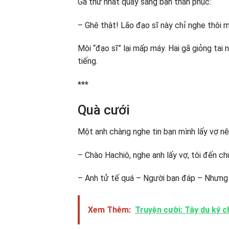
Gã thứ nhất quay sang bạn thán phục:
– Ghê thật! Lão đạo sĩ này chỉ nghe thôi 
Môi “đạo sĩ” lại mấp máy. Hai gã giỏng tai
tiếng.
***
Quà cưới
Một anh chàng nghe tin bạn mình lấy vợ n
– Chào Hachiô, nghe anh lấy vợ, tôi đến c
– Anh tử tế quá – Người bạn đáp – Nhưng t
Xem Thêm:
Truyện cười: Tây du ký 