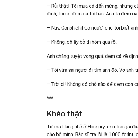
– Rủi thật! Tôi mua cá đến mừng, nhưng c
đình, tôi sẽ đem cá tới hắn. Anh ta đem cá 
– Này, Gônshichi! Có người cho tôi biết an
– Không, cô ấy bỏ đi hôm qua rồi.
Anh chàng tuyệt vọng quá, đem cá về định 
– Tôi vừa sai người đi tìm anh đó. Vợ anh tr
– Trời ơi! Không có chỗ nào để đem con c
***
Khéo thật
Từ một làng nhỏ ở Hungary, con trai gọi đ
cho bố mình. Bác sĩ trả lời là 1.000 forint,