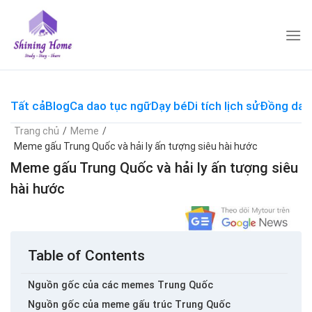
Skip
to
content
Tất cả
Blog
Ca dao tục ngữ
Dạy bé
Di tích lịch sử
Đồng dao
Trang chủ
/
Meme
/
Meme gấu Trung Quốc và hải ly ấn tượng siêu hài hước
Meme gấu Trung Quốc và hải ly ấn tượng siêu
hài hước
Table of Contents
Nguồn gốc của các memes Trung Quốc
Nguồn gốc của meme gấu trúc Trung Quốc