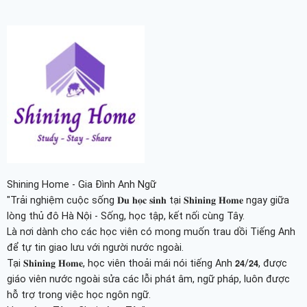
Shining Home - Gia Đình Anh Ngữ
"Trải nghiệm cuộc sống 𝐃𝐮 𝐡𝐨̣𝐜 𝐬𝐢𝐧𝐡 tại 𝐒𝐡𝐢𝐧𝐢𝐧𝐠 𝐇𝐨𝐦𝐞 ngay giữa
lòng thủ đô Hà Nội - Sống, học tập, kết nối cùng Tây.
Là nơi dành cho các học viên có mong muốn trau dồi Tiếng Anh
để tự tin giao lưu với người nước ngoài.
Tại 𝐒𝐡𝐢𝐧𝐢𝐧𝐠 𝐇𝐨𝐦𝐞, học viên thoải mái nói tiếng Anh 𝟮𝟰/𝟮𝟰, được
giáo viên nước ngoài sửa các lỗi phát âm, ngữ pháp, luôn được
hỗ trợ trong việc học ngôn ngữ.