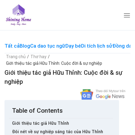
Skip
to
content
Tất cả
Blog
Ca dao tục ngữ
Dạy bé
Di tích lịch sử
Đồng dao
Trang chủ
/
Thơ hay
/
Giới thiệu tác giả Hữu Thỉnh: Cuộc đời & sự nghiệp
Giới thiệu tác giả Hữu Thỉnh: Cuộc đời & sự
nghiệp
Table of Contents
Giới thiệu tác giả Hữu Thỉnh
Đôi nét về sự nghiệp sáng tác của Hữu Thỉnh