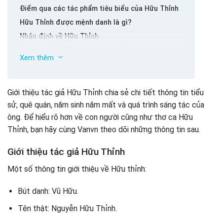
Điểm qua các tác phẩm tiêu biểu của Hữu Thỉnh
Hữu Thỉnh được mệnh danh là gì?
Nhận định về Hữu Thỉnh
Tóm tắt tiểu sử nhà thơ Hữu Thỉnh
Xem thêm
FAQ tìm hiểu tiểu sử Hữu Thỉnh
Hữu Thỉnh là ai?
Tên thật của nhà thơ Hữu Thỉnh là gì?
Giới thiệu tác giả Hữu Thỉnh chia sẻ chi tiết thông tin tiểu
Hữu Thỉnh quê ở đâu?
sử, quê quán, năm sinh năm mất và quá trình sáng tác của
Hữu Thỉnh sinh năm bao nhiêu và hiện trạng thế nào?
ông. Để hiểu rõ hơn về con người cũng như thơ ca Hữu
Nhà thơ Hữu Thỉnh có bao nhiêu tác phẩm?
Thỉnh, bạn hãy cùng Vanvn theo dõi những thông tin sau.
Lời kết
Giới thiệu tác giả Hữu Thỉnh
Một số thông tin giới thiệu về Hữu thỉnh:
Bút danh: Vũ Hữu.
Tên thật: Nguyễn Hữu Thỉnh.