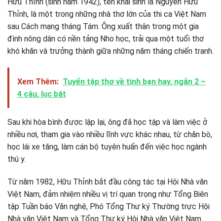
Hữu Thỉnh (sinh năm 1942), tên khai sinh là Nguyễn Hữu
Thỉnh, là một trong những nhà thơ lớn của thi ca Việt Nam
sau Cách mạng tháng Tám. Ông xuất thân trong một gia
đình nông dân có nền tảng Nho học, trải qua một tuổi thơ
khó khăn và trưởng thành giữa những năm tháng chiến tranh.
Xem Thêm:
Tuyển tập thơ về tình bạn hay, ngắn 2 –
4 câu, lục bát
Sau khi hòa bình được lập lại, ông đã học tập và làm việc ở
nhiều nơi, tham gia vào nhiều lĩnh vực khác nhau, từ chăn bò,
học lái xe tăng, làm cán bộ tuyên huấn đến việc học ngành
thú y.
Từ năm 1982, Hữu Thỉnh bắt đầu công tác tại Hội Nhà văn
Việt Nam, đảm nhiệm nhiều vị trí quan trọng như Tổng Biên
tập Tuần báo Văn nghệ, Phó Tổng Thư ký Thường trực Hội
Nhà văn Việt Nam và Tổng Thư ký Hội Nhà văn Việt Nam