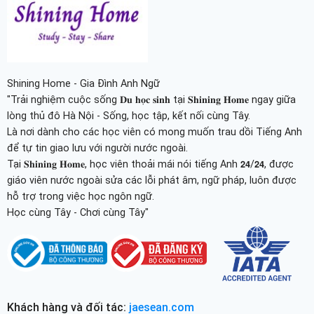
Shining Home - Gia Đình Anh Ngữ
"Trải nghiệm cuộc sống 𝐃𝐮 𝐡𝐨̣𝐜 𝐬𝐢𝐧𝐡 tại 𝐒𝐡𝐢𝐧𝐢𝐧𝐠 𝐇𝐨𝐦𝐞 ngay giữa
lòng thủ đô Hà Nội - Sống, học tập, kết nối cùng Tây.
Là nơi dành cho các học viên có mong muốn trau dồi Tiếng Anh
để tự tin giao lưu với người nước ngoài.
Tại 𝐒𝐡𝐢𝐧𝐢𝐧𝐠 𝐇𝐨𝐦𝐞, học viên thoải mái nói tiếng Anh 𝟮𝟰/𝟮𝟰, được
giáo viên nước ngoài sửa các lỗi phát âm, ngữ pháp, luôn được
hỗ trợ trong việc học ngôn ngữ.
Học cùng Tây - Chơi cùng Tây"
Khách hàng và đối tác:
jaesean.com