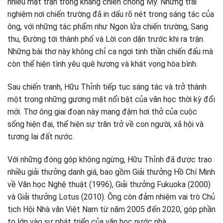
nhiều mặt trận trong kháng chiến chống Mỹ. Những trải
nghiệm nơi chiến trường đã in dấu rõ nét trong sáng tác của
ông, với những tác phẩm như Ngọn lửa chiến trường, Sang
thu, Đường tới thành phố và Lời con dặn trước khi ra trận.
Những bài thơ này không chỉ ca ngợi tinh thần chiến đấu mà
còn thể hiện tình yêu quê hương và khát vọng hòa bình.
Sau chiến tranh, Hữu Thỉnh tiếp tục sáng tác và trở thành
một trong những gương mặt nổi bật của văn học thời kỳ đổi
mới. Thơ ông giai đoạn này mang đậm hơi thở của cuộc
sống hiện đại, thể hiện sự trăn trở về con người, xã hội và
tương lai đất nước.
Với những đóng góp không ngừng, Hữu Thỉnh đã được trao
nhiều giải thưởng danh giá, bao gồm Giải thưởng Hồ Chí Minh
về Văn học Nghệ thuật (1996), Giải thưởng Fukuoka (2000)
và Giải thưởng Lotus (2010). Ông còn đảm nhiệm vai trò Chủ
tịch Hội Nhà văn Việt Nam từ năm 2005 đến 2020, góp phần
to lớn vào sự phát triển của văn học nước nhà.