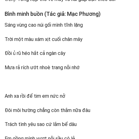
Bình minh buồn (Tác giả: Mạc Phương)
Sáng vùng cao núi gối mình tĩnh lặng
Trời một màu xám xịt cuối chân mây
Đồi ủ rũ héo hắt cả ngàn cây
Mưa rả rích ướt nhoè trang nỗi nhớ
Anh xa rồi để tim em nức nở
Đôi môi hường chẳng còn thắm nữa đâu
Trách tình yêu sao cứ lắm bể dâu
Em gồng mình vượt nỗi sầu cô lẻ