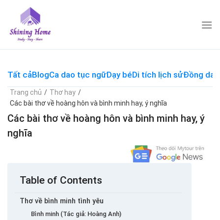
Skip
to
content
Tất cả
Blog
Ca dao tục ngữ
Dạy bé
Di tích lịch sử
Đồng dao
Trang chủ
/
Thơ hay
/
Các bài thơ về hoàng hôn và bình minh hay, ý nghĩa
Các bài thơ về hoàng hôn và bình minh hay, ý
nghĩa
Table of Contents
Thơ về bình minh tình yêu
Bình minh (Tác giả: Hoàng Anh)