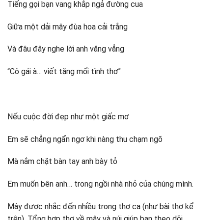
Tiếng gọi bạn vang khắp ngả đường cua
Giữa một dải mây đùa hoa cải trắng
Và đâu đây nghe lời anh văng vẳng
“Cô gái à… viết tặng mối tình thơ”
Nếu cuộc đời đẹp như một giấc mơ
Em sẽ chẳng ngẩn ngơ khi nàng thu chạm ngõ
Mà nắm chặt bàn tay anh bày tỏ
Em muốn bên anh… trong ngồi nhà nhỏ của chúng mình.
Mây được nhắc đến nhiều trong thơ ca (như bài thơ kể
trên). Tổng hợp thơ về mây và núi giúp bạn theo dõi