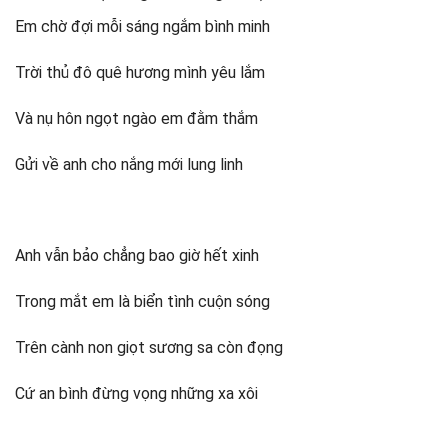
Thơ hoàng hôn trên biển
Em chờ đợi mỗi sáng ngắm bình minh
1/ Chiều trên biển vắng
2/ Biển tím chiều hoang
Trời thủ đô quê hương mình yêu lắm
3/ Hoàng hôn (Tác giả: Lãng Du Khách)
4/ Bóng hoàng hôn (Tác giả: Tú Nguyễn)
Và nụ hôn ngọt ngào em đằm thắm
5/ Đến nghe em (Tác giả: Mai Ngọc Thoan)
Thơ về hoàng hôn buồn
Gửi về anh cho nắng mới lung linh
Mây chiều (Tác giả: Huỳnh Minh Nhật)
Hoàng hôn đợi (Tác giả: Hùynh Minh Nhật)
Thơ về bình minh 2 câu
Anh vẫn bảo chẳng bao giờ hết xinh
Thơ về bình minh trên biển
1/ Bình minh trên biển
Trong mắt em là biển tình cuộn sóng
2/ Bình minh về với biển
3/ Bình minh trên biển (Hiệp sĩ áo tím)
Trên cành non giọt sương sa còn đọng
Thơ 5 chữ về bình minh
Cứ an bình đừng vọng những xa xôi
1/ Mở cổng (Hàn Giang)
2/ Bình minh trong vườn
Thơ về bình minh buồn