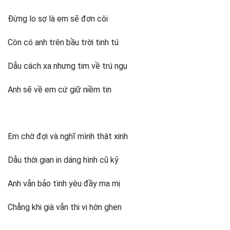
1/ Bình Minh ! (Hồng Dương)
Đừng lo sợ là em sẽ đơn côi
2/ Bình minh (Nguyễn Khánh Chân)
3/ Ngủ yên trong mắt em
Còn có anh trên bầu trời tinh tú
Lời kết
Dẫu cách xa nhưng tim về trú ngụ
Anh sẽ về em cứ giữ niềm tin
Em chờ đợi và nghĩ mình thật xinh
Dẫu thời gian in dáng hình cũ kỹ
Anh vẫn bảo tình yêu đầy ma mị
Chẳng khi già vẫn thi vị hờn ghen