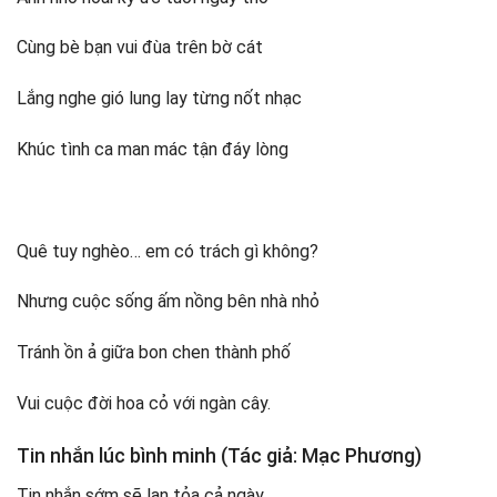
Cùng bè bạn vui đùa trên bờ cát
Lắng nghe gió lung lay từng nốt nhạc
Khúc tình ca man mác tận đáy lòng
Quê tuy nghèo… em có trách gì không?
Nhưng cuộc sống ấm nồng bên nhà nhỏ
Tránh ồn ả giữa bon chen thành phố
Vui cuộc đời hoa cỏ với ngàn cây.
Tin nhắn lúc bình minh (Tác giả: Mạc Phương)
Tin nhắn sớm sẽ lan tỏa cả ngày