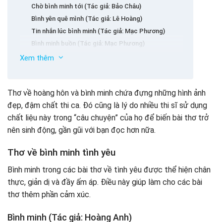
Chờ bình minh tới (Tác giả: Bảo Châu)
Bình yên quê mình (Tác giả: Lê Hoàng)
Tin nhắn lúc bình minh (Tác giả: Mạc Phương)
Bình minh buồn (Tác giả: Mạc Phương)
Thơ về cảnh bình minh trên biển
Xem thêm
Bình minh (Tác giả: Đoàn Văn Cừ)
Bình minh kỷ niệm (Tác giả: Mai Xuân Rin)
Thơ về hoàng hôn và bình minh chứa đựng những hình ảnh
Bình minh biển (Tác giả: Phi Tuyết Ba)
đẹp, đậm chất thi ca. Đó cũng là lý do nhiều thi sĩ sử dụng
Bình minh biển quê hương (Tác giả: Nguyễn Thái Cơ)
chất liệu này trong “câu chuyện” của họ để biến bài thơ trở
Bình minh biển (Tác giả: Biển Vắng)
nên sinh động, gần gũi với bạn đọc hơn nữa.
Thơ về hoàng hôn 2 câu
Thơ thả thính hoàng hôn
Thơ về bình minh tình yêu
Thơ về hoàng hôn ngắn
Bình minh trong các bài thơ về tình yêu được thể hiện chân
1/ Ngắm Hoàng Hôn (Nguyễn Lệ)
thực, giản dị và đầy ấm áp. Điều này giúp làm cho các bài
2/ Biển Chiều
thơ thêm phần cảm xúc.
3/ Cảm Tác (Nguyễn Như Hải)
4/ Hương chiều
Bình minh (Tác giả: Hoàng Anh)