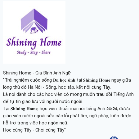
Shining Home - Gia Đình Anh Ngữ
"Trải nghiệm cuộc sống 𝐃𝐮 𝐡𝐨̣𝐜 𝐬𝐢𝐧𝐡 tại 𝐒𝐡𝐢𝐧𝐢𝐧𝐠 𝐇𝐨𝐦𝐞 ngay giữa
lòng thủ đô Hà Nội - Sống, học tập, kết nối cùng Tây.
Là nơi dành cho các học viên có mong muốn trau dồi Tiếng Anh
để tự tin giao lưu với người nước ngoài.
Tại 𝐒𝐡𝐢𝐧𝐢𝐧𝐠 𝐇𝐨𝐦𝐞, học viên thoải mái nói tiếng Anh 𝟮𝟰/𝟮𝟰, được
giáo viên nước ngoài sửa các lỗi phát âm, ngữ pháp, luôn được
hỗ trợ trong việc học ngôn ngữ.
Học cùng Tây - Chơi cùng Tây"