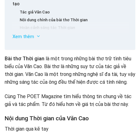
tạo
Tác giả Văn Cao
Nội dung chính của bài thơ Thời gian
Hoàn cảnh sáng tác Thời gian
Bố cục bài thơ
Xem thêm
Thể thơ – thể loại của tác phẩm
Biện pháp tu từ được tác giả sử dụng trong bài thơ là gì?
Bài thơ Thời gian
là một trong những bài thơ trữ tình tiêu
Phương thức biểu đạt chính được sử dụng trong bài là
Kết luận
gì?
biểu của Văn Cao. Bài thơ là những suy tư của tác giả về
Sơ đồ tư duy Thời gian – Văn Cao
thời gian. Văn Cao là một trong những nghệ sĩ đa tài, tuy vậy
những sáng tác của ông đều thể hiện được cá tính riêng.
Cùng The POET Magazine tìm hiểu thông tin chung về tác
giả và tác phẩm. Từ đó hiểu hơn về giá trị của bài thơ này.
Nội dung Thời gian của Văn Cao
Thời gian qua kẽ tay