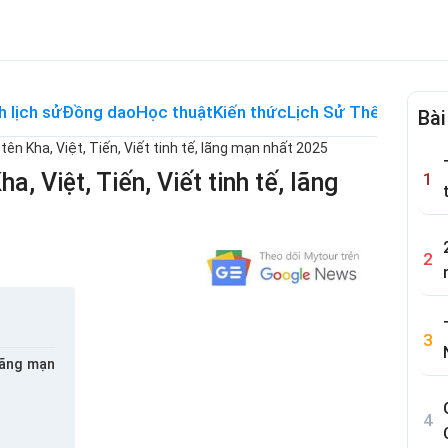
h lịch sử
Đồng dao
Học thuật
Kiến thức
Lịch Sử Thế Giới
Me
Bài
tên Kha, Việt, Tiến, Viết tinh tế, lãng mạn nhất 2025
a, Việt, Tiến, Viết tinh tế, lãng
lãng mạn