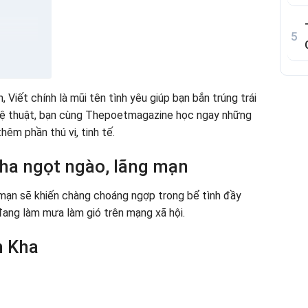
 cực dính
, Viết chính là mũi tên tình yêu giúp bạn bắn trúng trái
t
nghệ thuật, bạn cùng Thepoetmagazine học ngay những
êm phần thú vị, tinh tế.
Kha
ngọt ngào, lãng mạn
 mạn sẽ khiến chàng choáng ngợp trong bể tình đầy
đang làm mưa làm gió trên mạng xã hội.
n Kha