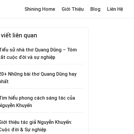
Shining Home
Giới Thiệu
Blog
Liên Hệ
me
Review trường cho bé
Thơ hay
Trò chơi dân gian
Truyện c
 viết liên quan
Tiểu sử nhà thơ Quang Dũng – Tóm
tắt cuộc đời và sự nghiệp
20+ Những bài thơ Quang Dũng hay
nhất
Tìm hiểu phong cách sáng tác của
Nguyễn Khuyến
Giới thiệu tác giả Nguyễn Khuyến:
Cuộc đời & Sự nghiệp