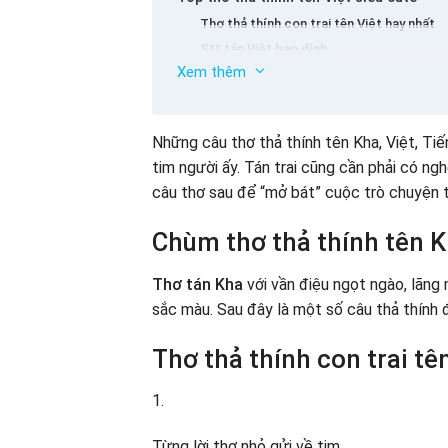
Thơ thả thính con trai tên Việt hay nhất
Stt tán Việt bao dính
Xem thêm
Những câu thơ thả thính tên Tiến thú vị
Thơ thả thính con trai tên Tiến
Một số caption tán Tiến cực hay
Những câu thơ thả thính tên Kha, Việt, Tiến
Tổng hợp thơ thả thính tên Viết hay nhấ
tim người ấy. Tán trai cũng cần phải có 
Thơ thả thính con trai tên Viết
câu thơ sau để “mở bát” cuộc trò chuyện th
Caption tán người tên Viết
Kết luận
Chùm thơ
thả thính tên 
Thơ tán Kha
với vần điệu ngọt ngào, lãng
sắc màu. Sau đây là một số câu thả thính 
Thơ thả thính con trai tê
1.
Từng lời thơ nhỏ gửi về tim