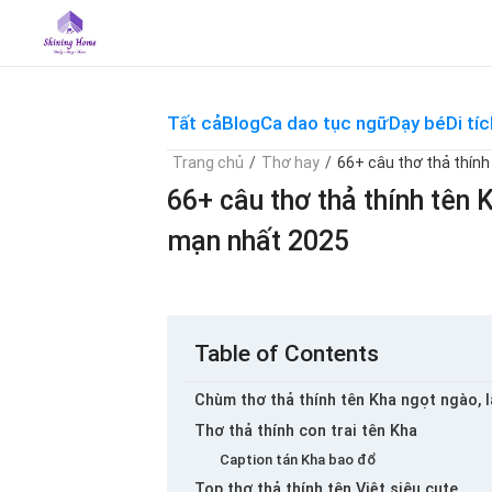
Skip
to
content
Tất cả
Blog
Ca dao tục ngữ
Dạy bé
Di tíc
Trang chủ
/
Thơ hay
/
66+ câu thơ thả thính 
66+ câu thơ thả thính tên Kh
mạn nhất 2025
Table of Contents
Chùm thơ thả thính tên Kha ngọt ngào, 
Thơ thả thính con trai tên Kha
Caption tán Kha bao đổ
Top thơ thả thính tên Việt siêu cute