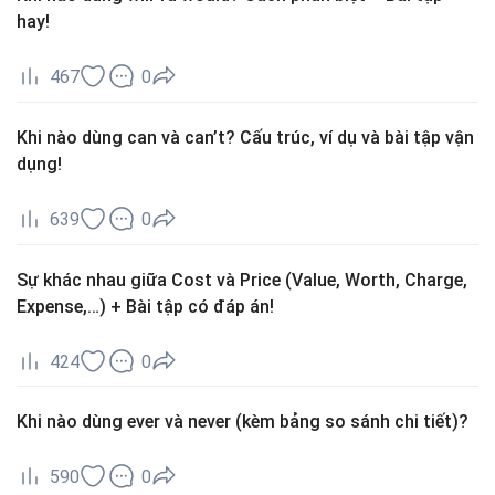
hay!
467
0
Khi nào dùng can và can’t? Cấu trúc, ví dụ và bài tập vận
dụng!
639
0
Sự khác nhau giữa Cost và Price (Value, Worth, Charge,
Expense,…) + Bài tập có đáp án!
424
0
Khi nào dùng ever và never (kèm bảng so sánh chi tiết)?
590
0