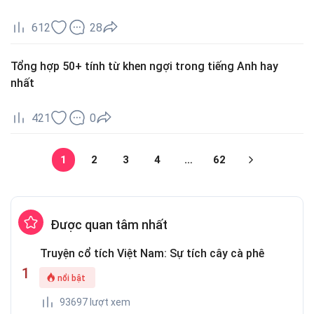
612
28
Tổng hợp 50+ tính từ khen ngợi trong tiếng Anh hay
nhất
421
0
1
2
3
4
…
62
Được quan tâm nhất
Truyện cổ tích Việt Nam: Sự tích cây cà phê
nổi bật
93697 lượt xem