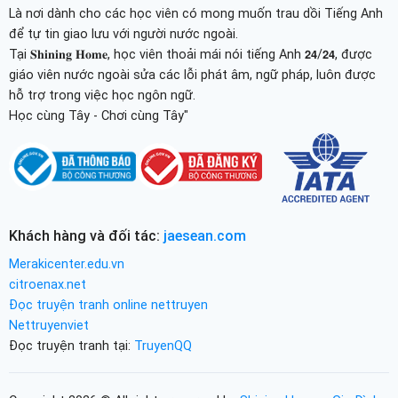
Là nơi dành cho các học viên có mong muốn trau dồi Tiếng Anh
để tự tin giao lưu với người nước ngoài.
Tại 𝐒𝐡𝐢𝐧𝐢𝐧𝐠 𝐇𝐨𝐦𝐞, học viên thoải mái nói tiếng Anh 𝟮𝟰/𝟮𝟰, được
giáo viên nước ngoài sửa các lỗi phát âm, ngữ pháp, luôn được
hỗ trợ trong việc học ngôn ngữ.
Học cùng Tây - Chơi cùng Tây"
Khách hàng và đối tác:
jaesean.com
Merakicenter.edu.vn
citroenax.net
Đọc truyện tranh online nettruyen
Nettruyenviet
Đọc truyện tranh tại:
TruyenQQ