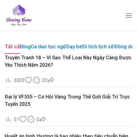
Skip
to
content
Tất cả
Blog
Ca dao tục ngữ
Dạy bé
Di tích lịch sử
Đồng dao
Truyện Tranh 18 – Vì Sao Thể Loại Này Ngày Càng Được
Yêu Thích Năm 2026?
3003
20
Đại lý VF555 – Cơ Hội Vàng Trong Thế Giới Giải Trí Trực
Tuyến 2025
51
0
Huyết áp bình thường là bao nhiêu theo tiêu chuẩn hiện