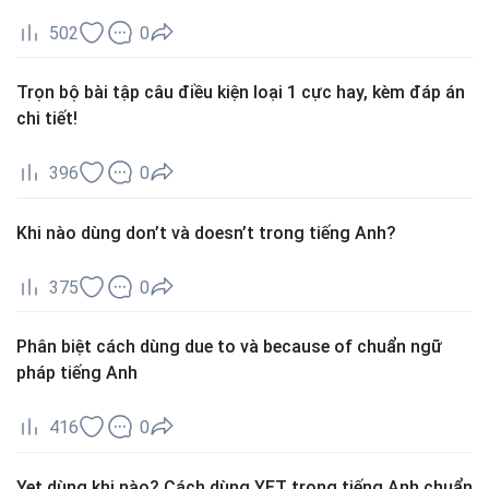
502
0
Trọn bộ bài tập câu điều kiện loại 1 cực hay, kèm đáp án
chi tiết!
396
0
Khi nào dùng don’t và doesn’t trong tiếng Anh?
375
0
Phân biệt cách dùng due to và because of chuẩn ngữ
pháp tiếng Anh
416
0
Yet dùng khi nào? Cách dùng YET trong tiếng Anh chuẩn