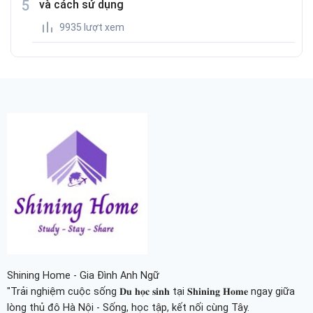
và cách sử dụng
9935 lượt xem
Shining Home - Gia Đình Anh Ngữ
"Trải nghiệm cuộc sống 𝐃𝐮 𝐡𝐨̣𝐜 𝐬𝐢𝐧𝐡 tại 𝐒𝐡𝐢𝐧𝐢𝐧𝐠 𝐇𝐨𝐦𝐞 ngay giữa
lòng thủ đô Hà Nội - Sống, học tập, kết nối cùng Tây.