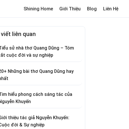
Shining Home
Giới Thiệu
Blog
Liên Hệ
me
Review trường cho bé
Thơ hay
Trò chơi dân gian
Truyện c
 viết liên quan
Tiểu sử nhà thơ Quang Dũng – Tóm
tắt cuộc đời và sự nghiệp
20+ Những bài thơ Quang Dũng hay
nhất
Tìm hiểu phong cách sáng tác của
Nguyễn Khuyến
Giới thiệu tác giả Nguyễn Khuyến:
Cuộc đời & Sự nghiệp