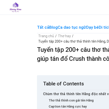
Skip
to
content
Tất cả
Blog
Ca dao tục ngữ
Dạy bé
Di tíc
Trang chủ
/
Thơ hay
/
Tuyển tập 200+ câu thơ thả thính tên Hằng, 
Tuyển tập 200+ câu thơ thả
giúp tán đổ Crush thành c
Table of Contents
Chùm thơ thả thính tên Hằng độc nhất v
Thơ thả thính con gái tên Hằng
Caption tán Hằng cực hay