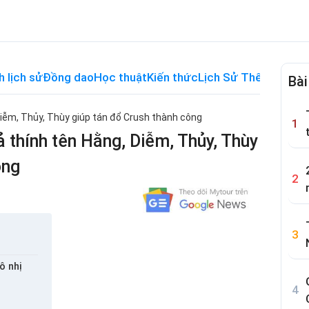
h lịch sử
Đồng dao
Học thuật
Kiến thức
Lịch Sử Thế Giới
Me
Bài
Diễm, Thủy, Thùy giúp tán đổ Crush thành công
 thính tên Hằng, Diễm, Thủy, Thùy
ông
ô nhị