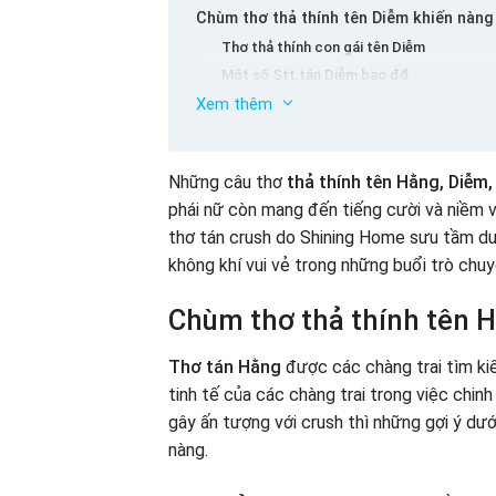
Chùm thơ thả thính tên Diễm khiến nàng
Thơ thả thính con gái tên Diễm
Một số Stt tán Diễm bao đổ
Xem thêm
Chùm thơ thả thính tên Thủy hay nhất q
Thơ thả thính con gái tên Thủy
Caption thả thính Thủy cho bạn
Những câu thơ
thả thính tên Hằng, Diễm,
Chùm thơ thả thính tên Thùy dính như k
phái nữ còn mang đến tiếng cười và niềm v
Thơ thả thính con gái tên Thùy
thơ tán crush do Shining Home sưu tầm dướ
Stt tán em Thùy cực đỉnh
không khí vui vẻ trong những buổi trò chu
Lời kết
Chùm thơ thả thính tên H
Thơ tán Hằng
được các chàng trai tìm ki
tinh tế của các chàng trai trong việc chinh
gây ấn tượng với crush thì những gợi ý dướ
nàng.