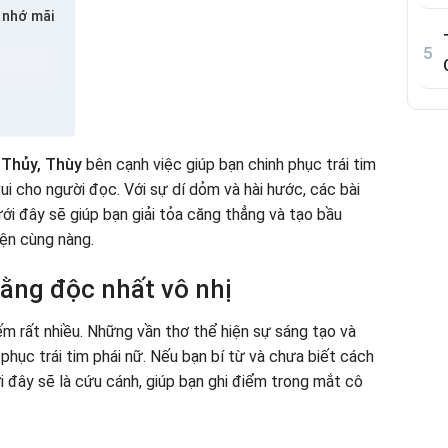
 nhớ mãi
uả đất
 Thủy, Thùy
bên cạnh việc giúp bạn chinh phục trái tim
eo
ui cho người đọc. Với sự dí dỏm và hài hước, các bài
i đây sẽ giúp bạn giải tỏa căng thẳng và tạo bầu
yện cùng nàng.
ằng độc nhất vô nhị
ếm rất nhiều. Những vần thơ thể hiện sự sáng tạo và
 phục trái tim phái nữ. Nếu bạn bí từ và chưa biết cách
i đây sẽ là cứu cánh, giúp bạn ghi điểm trong mắt cô