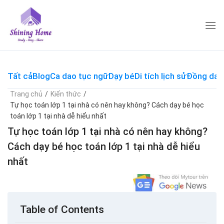
Skip
to
content
Tất cả
Blog
Ca dao tục ngữ
Dạy bé
Di tích lịch sử
Đồng dao
Trang chủ
/
Kiến thức
/
Tự học toán lớp 1 tại nhà có nên hay không? Cách dạy bé học
toán lớp 1 tại nhà dễ hiểu nhất
Tự học toán lớp 1 tại nhà có nên hay không?
Cách dạy bé học toán lớp 1 tại nhà dễ hiểu
nhất
Table of Contents