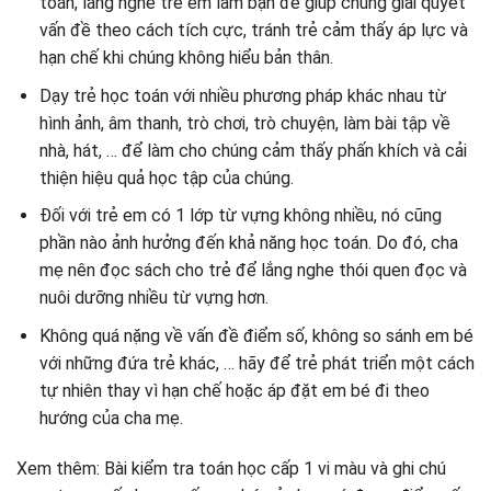
toán, lắng nghe trẻ em làm bạn để giúp chúng giải quyết
vấn đề theo cách tích cực, tránh trẻ cảm thấy áp lực và
hạn chế khi chúng không hiểu bản thân.
Dạy trẻ học toán với nhiều phương pháp khác nhau từ
hình ảnh, âm thanh, trò chơi, trò chuyện, làm bài tập về
nhà, hát, … để làm cho chúng cảm thấy phấn khích và cải
thiện hiệu quả học tập của chúng.
Đối với trẻ em có 1 lớp từ vựng không nhiều, nó cũng
phần nào ảnh hưởng đến khả năng học toán. Do đó, cha
mẹ nên đọc sách cho trẻ để lắng nghe thói quen đọc và
nuôi dưỡng nhiều từ vựng hơn.
Không quá nặng về vấn đề điểm số, không so sánh em bé
với những đứa trẻ khác, … hãy để trẻ phát triển một cách
tự nhiên thay vì hạn chế hoặc áp đặt em bé đi theo
hướng của cha mẹ.
Xem thêm: Bài kiểm tra toán học cấp 1 vi màu và ghi chú