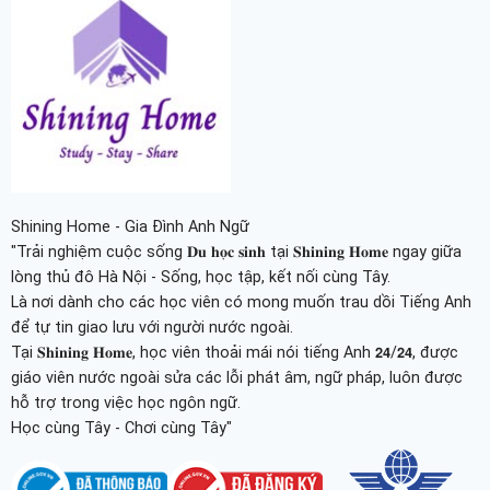
Shining Home - Gia Đình Anh Ngữ
"Trải nghiệm cuộc sống 𝐃𝐮 𝐡𝐨̣𝐜 𝐬𝐢𝐧𝐡 tại 𝐒𝐡𝐢𝐧𝐢𝐧𝐠 𝐇𝐨𝐦𝐞 ngay giữa
lòng thủ đô Hà Nội - Sống, học tập, kết nối cùng Tây.
Là nơi dành cho các học viên có mong muốn trau dồi Tiếng Anh
để tự tin giao lưu với người nước ngoài.
Tại 𝐒𝐡𝐢𝐧𝐢𝐧𝐠 𝐇𝐨𝐦𝐞, học viên thoải mái nói tiếng Anh 𝟮𝟰/𝟮𝟰, được
giáo viên nước ngoài sửa các lỗi phát âm, ngữ pháp, luôn được
hỗ trợ trong việc học ngôn ngữ.
Học cùng Tây - Chơi cùng Tây"