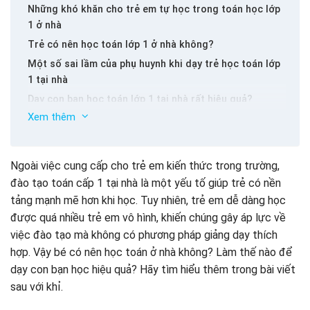
Những khó khăn cho trẻ em tự học trong toán học lớp
1 ở nhà
Trẻ có nên học toán lớp 1 ở nhà không?
Một số sai lầm của phụ huynh khi dạy trẻ học toán lớp
1 tại nhà
Dạy con bạn học toán lớp 1 tại nhà rất hiệu quả?
Xem thêm
Giúp bé hiểu ý nghĩa của các con số
Hướng dẫn trẻ em tự học về cách tự đếm khiêu vũ
Hướng dẫn trẻ học toán lớp 1 một cách hiệu quả tại nhà
Ngoài việc cung cấp cho trẻ em kiến ​​thức trong trường,
với các công cụ hỗ trợ
đào tạo toán cấp 1 tại nhà là một yếu tố giúp trẻ có nền
Nên kết hợp chơi và học tập – học và chơi
tảng mạnh mẽ hơn khi học. Tuy nhiên, trẻ em dễ dàng học
Chọn Shining Home – Gia đình Anh Ngữ Math – Phần mềm
tự học cho lớp 1 tại nhà cho em bé hiệu quả
được quá nhiều trẻ em vô hình, khiến chúng gây áp lực về
Một số ghi chú khi hướng dẫn em bé của bạn tự học
việc đào tạo mà không có phương pháp giảng dạy thích
trong môn toán lớp 1 tại nhà
hợp. Vậy bé có nên học toán ở nhà không? Làm thế nào để
Kết luận
dạy con bạn học hiệu quả? Hãy tìm hiểu thêm trong bài viết
sau với khỉ.