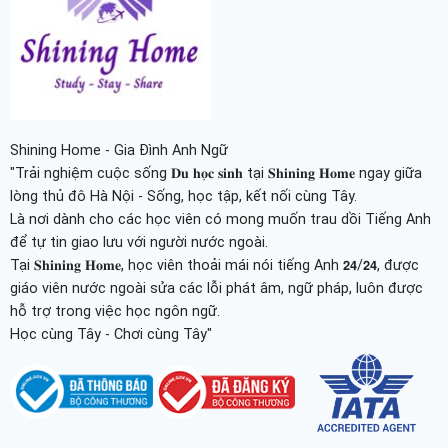
Shining Home - Gia Đình Anh Ngữ
"Trải nghiệm cuộc sống 𝐃𝐮 𝐡𝐨̣𝐜 𝐬𝐢𝐧𝐡 tại 𝐒𝐡𝐢𝐧𝐢𝐧𝐠 𝐇𝐨𝐦𝐞 ngay giữa
lòng thủ đô Hà Nội - Sống, học tập, kết nối cùng Tây.
Là nơi dành cho các học viên có mong muốn trau dồi Tiếng Anh
để tự tin giao lưu với người nước ngoài.
Tại 𝐒𝐡𝐢𝐧𝐢𝐧𝐠 𝐇𝐨𝐦𝐞, học viên thoải mái nói tiếng Anh 𝟮𝟰/𝟮𝟰, được
giáo viên nước ngoài sửa các lỗi phát âm, ngữ pháp, luôn được
hỗ trợ trong việc học ngôn ngữ.
Học cùng Tây - Chơi cùng Tây"