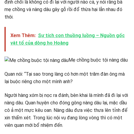
định chổi là không có đi lại với người nào cả, y nói rằng bà
mẹ chồng và nàng dâu gây gỗ rồi đổ thừa hại lẫn nhau đó
thôi.
Xem Thêm:
Sự tích con thuồng luồng – Nguồn gốc
vật tổ của dòng họ Hoàng
Mẹ chồng buộc tội nàng dâu
Quan nói: “Tại sao trong làng có hơn một trăm đàn ông mà
lại buộc riêng cho một mình anh?
Người hàng xóm bị nọc ra đánh, bèn khai là mình đã đi lại với
nàng dâu. Quan huyện cho đóng gông nàng dâu lại, mặc dầu
cô ả một mực kêu oan. Nàng dâu đưa việc thưa lên tỉnh để
xin thẩm xét. Trong lúc nội vụ đang lòng vòng thì có một
viên quan mới bổ nhiệm đến.