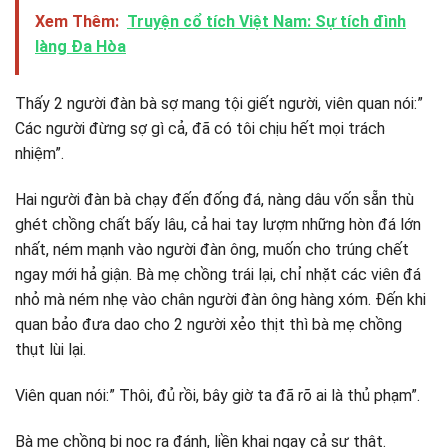
Xem Thêm:
Truyện cổ tích Việt Nam: Sự tích đình
làng Đa Hòa
Thấy 2 người đàn bà sợ mang tội giết người, viên quan nói:”
Các người đừng sợ gì cả, đã có tôi chịu hết mọi trách
nhiệm”.
Hai người đàn bà chạy đến đống đá, nàng dâu vốn sẵn thù
ghét chồng chất bấy lâu, cả hai tay lượm những hòn đá lớn
nhất, ném mạnh vào người đàn ông, muốn cho trúng chết
ngay mới hả giận. Bà mẹ chồng trái lại, chỉ nhặt các viên đá
nhỏ mà ném nhẹ vào chân người đàn ông hàng xóm. Đến khi
quan bảo đưa dao cho 2 người xẻo thịt thì bà mẹ chồng
thụt lùi lại.
Viên quan nói:” Thôi, đủ rồi, bây giờ ta đã rõ ai là thủ phạm”.
Bà mẹ chồng bị nọc ra đánh, liền khai ngay cả sự thật.