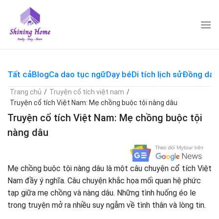
Skip
to
content
Tất cả
Blog
Ca dao tục ngữ
Dạy bé
Di tích lịch sử
Đồng dao
Trang chủ
/
Truyện cổ tích việt nam
/
Truyện cổ tích Việt Nam: Mẹ chồng buộc tội nàng dâu
Truyện cổ tích Việt Nam: Mẹ chồng buộc tội
nàng dâu
Mẹ chồng buộc tội nàng dâu là một câu chuyện cổ tích Việt
Nam đầy ý nghĩa. Câu chuyện khắc họa mối quan hệ phức
tạp giữa mẹ chồng và nàng dâu. Những tình huống éo le
trong truyện mở ra nhiều suy ngẫm về tình thân và lòng tin.