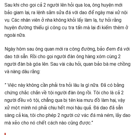
Sau khi cho gọi cả 2 người lên hỏi qua loa, ông huyện mới
bảo giam lại, ra lệnh sằm sửa đá với dao để ngày mai xử nội
vụ. Các nhân viên ở nha không khỏi lấy làm lạ, tự hỏi rằng
huyện đường thiếu gì công cụ tra tấn mà lại đi kiếm thêm ở
ngoài nữa.
Ngày hôm sau ông quan mới ra công đường, bảo đem đá với
dao tới sẵn. Rồi cho gọi người đàn ông hàng xóm cùng 2
người đàn bà góa lên. Sau vài câu hỏi, quan bảo bà mẹ chồng
và nàng dâu rằng:
” Việc này không cần phải tra hỏi lâu la gì nữa. Đã có bằng
chứng chắc chắn về tội người đàn ông rồi. Tôi cho là cả 2
người đều vô tội, chẳng qua bị tên kia mưu đồ làm hại, vậy
xử một mình nó phải chịu hết mọi hậu quả. Đá dao đã sẵn
sàng cả kia, tôi cho phép 2 người cứ vác đá mà ném, lắy dao
mà xẻo cho nó chết cách nào cũng được.”