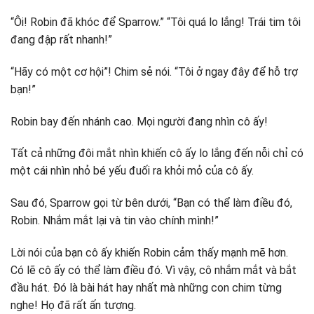
“Ôi! Robin đã khóc để Sparrow.” “Tôi quá lo lắng! Trái tim tôi
đang đập rất nhanh!”
“Hãy có một cơ hội”! Chim sẻ nói. “Tôi ở ngay đây để hỗ trợ
bạn!”
Robin bay đến nhánh cao. Mọi người đang nhìn cô ấy!
Tất cả những đôi mắt nhìn khiến cô ấy lo lắng đến nỗi chỉ có
một cái nhìn nhỏ bé yếu đuối ra khỏi mỏ của cô ấy.
Sau đó, Sparrow gọi từ bên dưới, “Bạn có thể làm điều đó,
Robin. Nhắm mắt lại và tin vào chính mình!”
Lời nói của bạn cô ấy khiến Robin cảm thấy mạnh mẽ hơn.
Có lẽ cô ấy có thể làm điều đó. Vì vậy, cô nhắm mắt và bắt
đầu hát. Đó là bài hát hay nhất mà những con chim từng
nghe! Họ đã rất ấn tượng.