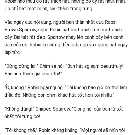
Robin nhỏ màu đỏ rất thích hát, nhưng cô ấy rất nhút nhát.
Cô chỉ hát một mình, sâu thẳm trong rừng.
Vào ngày của nội dung, người bạn thân nhất của Robin,
Brown Sparrow, nghe Robin hát một mình trên một cành
cây. Bài hát rất đẹp. Sparrow nhảy lên cành cây bên cạnh
bạn của cô. Robin là những điều bất ngờ và ngừng hát ngay
lập tức.
“Đừng dừng lại!” Chim sẻ nói. “Bạn hát sg sam beautifuly!
Bạn nên tham gia cuộc thi!”
“Ồ, không,” Robin ngại ngùng. “Tôi không bao giờ có thể làm
điều đó. Những con chim khác hát tốt hơn tôi nhiều.”
“Không đúng!” Chirped Sparrow. “Giọng nói của bạn là tốt
nhất tôi từng có!
“Tôi không thể,” Robin khăng khăng. “Mọi người sẽ nhìn tôi.