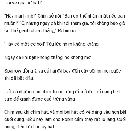
Tôi sẽ quá sợ hát!”
“Hãy mạnh mẽ!” Chim sẻ nói. “Bạn có thể nhắm mắt nếu bạn
muốn!” “Ồ, nhưng ngay cả khi tôi tham gia, tôi không bao giờ
có thể giành chiến thắng,” Robin nói.
'Hãy có một cơ hội!' Tàu lửa nhím khăng khăng.
Ngay cả khi bạn không thắng, nó không mờ.
Sparrow đồng ý, và cả hai đã bay đến cây sồi lớn nơi cuộc
thi đã bắt đầu.
Tất cả những con chim trong rừng đều ở đó, cố gắng hết
sức để giành được quả trứng vàng.
Chim sau khi chim hát, và mỗi bài hát có vẻ đáng yêu hơn bài
cuối cùng. Điều này làm cho Robin cảm thấy rất lo lắng. Cuối
cùng, đến lượt cô ấy hát.