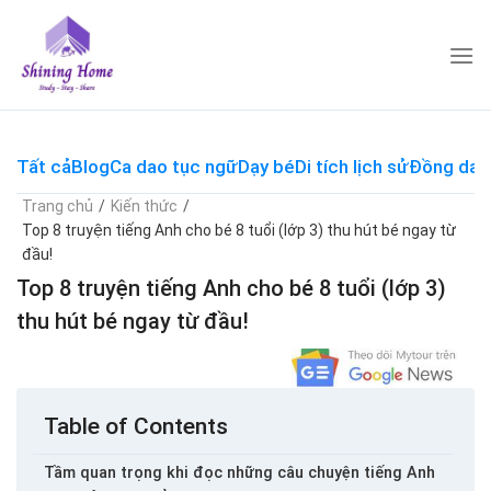
Skip
to
content
Tất cả
Blog
Ca dao tục ngữ
Dạy bé
Di tích lịch sử
Đồng dao
Trang chủ
/
Kiến thức
/
Top 8 truyện tiếng Anh cho bé 8 tuổi (lớp 3) thu hút bé ngay từ
đầu!
Top 8 truyện tiếng Anh cho bé 8 tuổi (lớp 3)
thu hút bé ngay từ đầu!
Table of Contents
Tầm quan trọng khi đọc những câu chuyện tiếng Anh