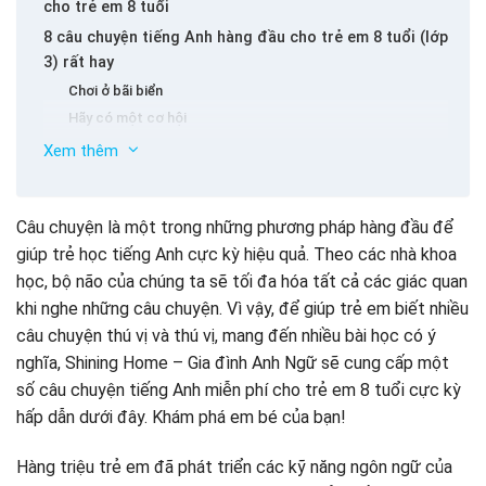
cho trẻ em 8 tuổi
8 câu chuyện tiếng Anh hàng đầu cho trẻ em 8 tuổi (lớp
3) rất hay
Chơi ở bãi biển
Hãy có một cơ hội
Gấu ăn chay
Xem thêm
Nho cáo
Ông ếch
Câu chuyện là một trong những phương pháp hàng đầu để
Bọ chét trong sáo
giúp trẻ học tiếng Anh cực kỳ hiệu quả. Theo các nhà khoa
Mike giúp một con hổ
Lưu ý học tiếng Anh thông qua truyện tranh cho trẻ em
học, bộ não của chúng ta sẽ tối đa hóa tất cả các giác quan
8 tuổi
Ai sống trong lòng đất?
khi nghe những câu chuyện. Vì vậy, để giúp trẻ em biết nhiều
câu chuyện thú vị và thú vị, mang đến nhiều bài học có ý
nghĩa, Shining Home – Gia đình Anh Ngữ sẽ cung cấp một
số câu chuyện tiếng Anh miễn phí cho trẻ em 8 tuổi cực kỳ
hấp dẫn dưới đây. Khám phá em bé của bạn!
Hàng triệu trẻ em đã phát triển các kỹ năng ngôn ngữ của