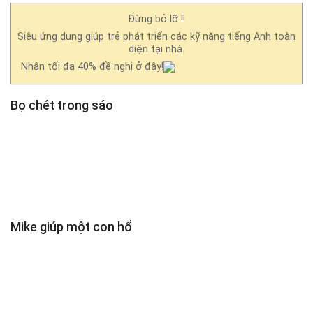
Đừng bỏ lỡ !!
Siêu ứng dụng giúp trẻ phát triển các kỹ năng tiếng Anh toàn
diện tại nhà.
Nhận tối đa 40% đề nghị ở đây!
Bọ chét trong sáo
Mike giúp một con hổ