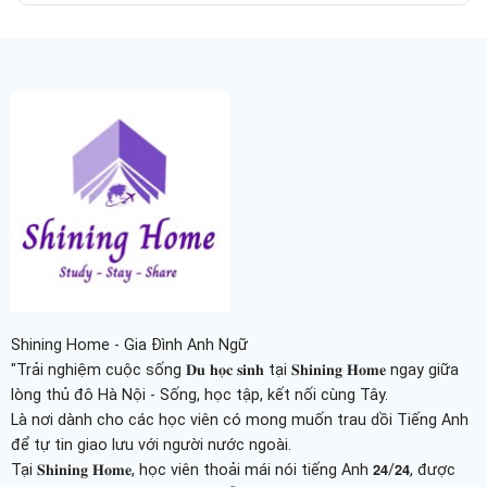
Shining Home - Gia Đình Anh Ngữ
"Trải nghiệm cuộc sống 𝐃𝐮 𝐡𝐨̣𝐜 𝐬𝐢𝐧𝐡 tại 𝐒𝐡𝐢𝐧𝐢𝐧𝐠 𝐇𝐨𝐦𝐞 ngay giữa
lòng thủ đô Hà Nội - Sống, học tập, kết nối cùng Tây.
Là nơi dành cho các học viên có mong muốn trau dồi Tiếng Anh
để tự tin giao lưu với người nước ngoài.
Tại 𝐒𝐡𝐢𝐧𝐢𝐧𝐠 𝐇𝐨𝐦𝐞, học viên thoải mái nói tiếng Anh 𝟮𝟰/𝟮𝟰, được