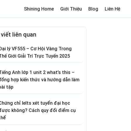
Shining Home
Giới Thiệu
Blog
Liên Hệ
me
Review trường cho bé
Thơ hay
Trò chơi dân gian
Truyện c
 viết liên quan
Đại lý VF555 – Cơ Hội Vàng Trong
Thế Giới Giải Trí Trực Tuyến 2025
Tiếng Anh lớp 1 unit 2 what’s this –
Tổng hợp kiến thức và hướng dẫn làm
bài tập
Chứng chỉ Ielts xét tuyển đại học
được không? Cách quy đổi điểm cụ
thể