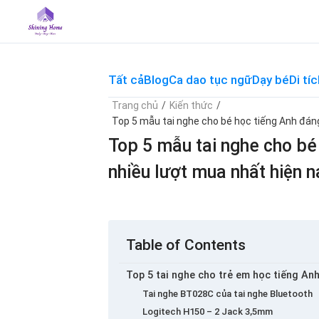
Skip
to
content
Tất cả
Blog
Ca dao tục ngữ
Dạy bé
Di tíc
Trang chủ
/
Kiến thức
/
Top 5 mẫu tai nghe cho bé học tiếng Anh đáng
Top 5 mẫu tai nghe cho bé
nhiều lượt mua nhất hiện n
Table of Contents
Top 5 tai nghe cho trẻ em học tiếng An
Tai nghe BT028C của tai nghe Bluetooth
Logitech H150 – 2 Jack 3,5mm