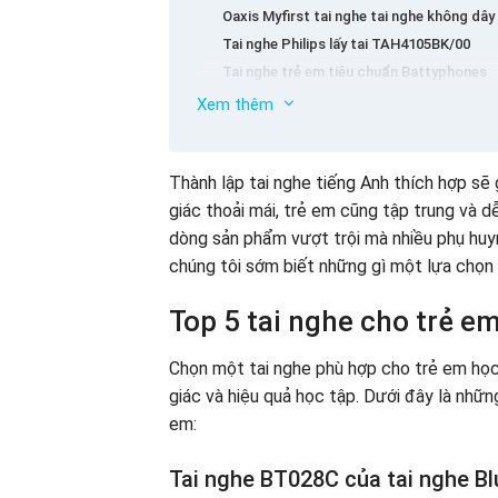
Oaxis Myfirst tai nghe tai nghe không dây
Tai nghe Philips lấy tai TAH4105BK/00
Tai nghe trẻ em tiêu chuẩn Battyphones
Tai nghe cho trẻ em học tiếng Anh valerie
Xem thêm
Lưu ý khi chọn tai nghe cho trẻ em học 
Thành lập tai nghe tiếng Anh thích hợp sẽ
giác thoải mái, trẻ em cũng tập trung và dễ
dòng sản phẩm vượt trội mà nhiều phụ huy
chúng tôi sớm biết những gì một lựa chọn 
Top 5 tai nghe cho trẻ e
Chọn một tai nghe phù hợp cho trẻ em học 
giác và hiệu quả học tập. Dưới đây là những
em:
Tai nghe BT028C của tai nghe B