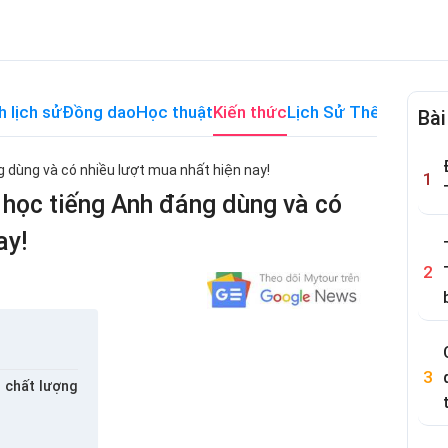
h lịch sử
Đồng dao
Học thuật
Kiến thức
Lịch Sử Thế Giới
Me
Bài
 dùng và có nhiều lượt mua nhất hiện nay!
 học tiếng Anh đáng dùng và có
ay!
h chất lượng