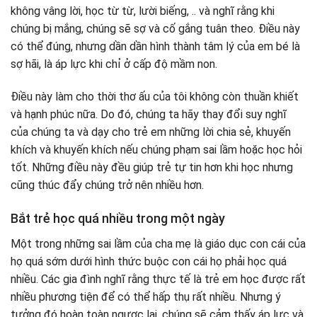
không vâng lời, học từ từ, lười biếng, .. và nghĩ rằng khi
chúng bị mắng, chúng sẽ sợ và cố gắng tuân theo. Điều này
có thể đúng, nhưng dần dần hình thành tâm lý của em bé là
sợ hãi, là áp lực khi chỉ ở cấp độ mầm non.
Điều này làm cho thời thơ ấu của tôi không còn thuần khiết
và hạnh phúc nữa. Do đó, chúng ta hãy thay đổi suy nghĩ
của chúng ta và dạy cho trẻ em những lời chia sẻ, khuyến
khích và khuyến khích nếu chúng phạm sai lầm hoặc học hỏi
tốt. Những điều này đều giúp trẻ tự tin hơn khi học nhưng
cũng thúc đẩy chúng trở nên nhiều hơn.
Bắt trẻ học quá nhiều trong một ngày
Một trong những sai lầm của cha mẹ là giáo dục con cái của
họ quá sớm dưới hình thức buộc con cái họ phải học quá
nhiều. Các gia đình nghĩ rằng thực tế là trẻ em học được rất
nhiều phương tiện để có thể hấp thụ rất nhiều. Nhưng ý
tưởng đó hoàn toàn ngược lại, chúng sẽ cảm thấy áp lực và