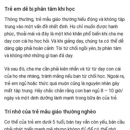
Trẻ em dễ bị phân tâm khi học
Thông thường, trẻ mẫu giáo thường hiếu động và không tập
trung vào một vấn đề nhất định. Họ chỉ muốn được hạnh
phúc, thoải mái và đây là một khó khăn phổ biến khi cha mẹ
dạy con cái họ học hỏi. Và khi giảng dạy, chúng ta có thể dễ
dàng gặp phải hoàn cảnh: Tôi từ chối ngồi yên, bị phân tâm
và không nhớ những gì bạn đã dạy.
Và sau đó, cha mẹ cần phải kiên nhẫn và từ từ dạy con cái
của họ nhẹ nhàng, tránh mắng nếu bạn từ chối học. Ngoài ra,
trẻ em ngủ hoặc thức quá muộn cũng là nguyên nhân gây
mất tập trung. Hãy chắc chắn rằng con bạn ngủ 8 – 10 giờ/
ngày và một dinh dưỡng lành mạnh trong bữa ăn của trẻ.
Trí nhớ của trẻ mẫu giáo thường nghèo
Cơ thể của trẻ em dưới 5 tuổi, bàn tay vẫn còn yếu, bán cầu
phải phát triển mạnh mẽ nhưng không đủ để có thể nhớ