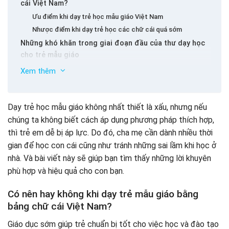
cái Việt Nam?
Ưu điểm khi dạy trẻ học mẫu giáo Việt Nam
Nhược điểm khi dạy trẻ học các chữ cái quá sớm
Những khó khăn trong giai đoạn đầu của thư dạy học
cho trẻ mẫu giáo
Trẻ em dễ bị phân tâm khi học
Xem thêm
Trí nhớ của trẻ mẫu giáo thường nghèo
Hoặc nhầm lẫn các từ cùng nhau
Dạy trẻ học mẫu giáo không nhất thiết là xấu, nhưng nếu
Trẻ sơ sinh dễ dàng bị ảnh hưởng bởi phương ngữ khu vực
chúng ta không biết cách áp dụng phương pháp thích hợp,
Lời khuyên tốt để dạy trẻ mẫu giáo học các chữ cái
thì trẻ em dễ bị áp lực. Do đó, cha mẹ cần dành nhiều thời
Việt Nam một cách hiệu quả ở nhà
gian để học con cái cũng như tránh những sai lầm khi học ở
Dạy trẻ học mẫu giáo thông qua các trò chơi
nhà. Và bài viết này sẽ giúp bạn tìm thấy những lời khuyên
Hãy để em bé làm quen với bảng chữ cái dựa trên các bài
hát
phù hợp và hiệu quả cho con bạn.
Sử dụng phần mềm học tập Việt Nam trực tuyến
Có nên hay không khi dạy trẻ mẫu giáo bằng
Nghiên cứu với phương pháp “nhắc nhở” cực kỳ hiệu quả
bảng chữ cái Việt Nam?
Phụ huynh nên lưu ý khi dạy trẻ mẫu giáo học thư Việt
Nam
Giáo dục sớm giúp trẻ chuẩn bị tốt cho việc học và đào tạo