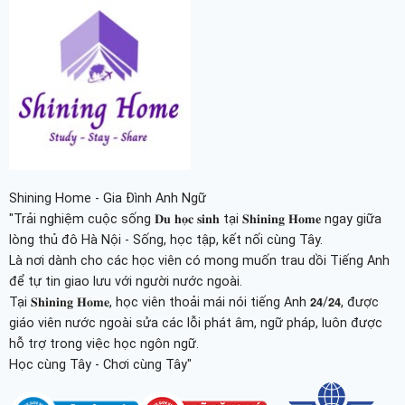
Shining Home - Gia Đình Anh Ngữ
"Trải nghiệm cuộc sống 𝐃𝐮 𝐡𝐨̣𝐜 𝐬𝐢𝐧𝐡 tại 𝐒𝐡𝐢𝐧𝐢𝐧𝐠 𝐇𝐨𝐦𝐞 ngay giữa
lòng thủ đô Hà Nội - Sống, học tập, kết nối cùng Tây.
Là nơi dành cho các học viên có mong muốn trau dồi Tiếng Anh
để tự tin giao lưu với người nước ngoài.
Tại 𝐒𝐡𝐢𝐧𝐢𝐧𝐠 𝐇𝐨𝐦𝐞, học viên thoải mái nói tiếng Anh 𝟮𝟰/𝟮𝟰, được
giáo viên nước ngoài sửa các lỗi phát âm, ngữ pháp, luôn được
hỗ trợ trong việc học ngôn ngữ.
Học cùng Tây - Chơi cùng Tây"