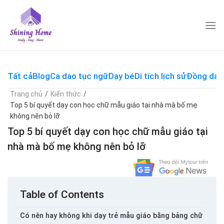
Skip
to
content
Tất cả
Blog
Ca dao tục ngữ
Dạy bé
Di tích lịch sử
Đồng dao
Trang chủ
/
Kiến thức
/
Top 5 bí quyết dạy con học chữ mẫu giáo tại nhà mà bố mẹ
không nên bỏ lỡ
Top 5 bí quyết dạy con học chữ mẫu giáo tại
nhà mà bố mẹ không nên bỏ lỡ
Table of Contents
Có nên hay không khi dạy trẻ mẫu giáo bằng bảng chữ