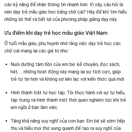
Buộc con bạn phải học xong và sau đó chơi
các kỹ năng để nhận thông tin nhanh hơn. Vì vậy, câu hỏi là:
Mắng khi trẻ không giỏi ở trường
nên dạy trẻ mẫu giáo học bảng chữ cái? Hãy để khỉ tìm hiểu
Bắt trẻ học quá nhiều trong một ngày
những lợi thế và bất lợi của phương pháp giảng dạy này.
Ưu điểm khi dạy trẻ học mẫu giáo Việt Nam
Ở tuổi mẫu giáo, phụ huynh nhớ rằng việc dạy trẻ học các
chữ cái mang lại các giá trị như:
Nuôi dưỡng tâm hồn của em bé: kể chuyện, đọc sách,
hát, … những hoạt động này mang lại sự tích cực, giúp
trẻ tự tin hơn và không sợ liên lạc với kiến ​​thức quá mới.
Hình thành trật tự học tập: Tôi thực hành với sự tự hiểu,
tập trung và hình thành một thói quen nghiêm túc khi trẻ
em ngồi ở bàn làm việc.
Tăng khả năng suy nghĩ của con bạn: Em bé sẽ sớm tiếp
thu và hiểu mọi thứ xung quanh để tạo ra suy nghĩ của