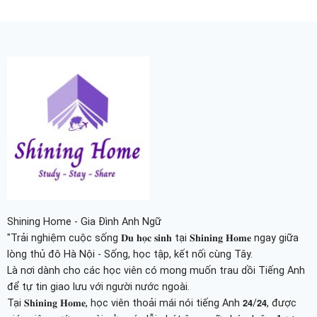
Shining Home - Gia Đình Anh Ngữ
"Trải nghiệm cuộc sống 𝐃𝐮 𝐡𝐨̣𝐜 𝐬𝐢𝐧𝐡 tại 𝐒𝐡𝐢𝐧𝐢𝐧𝐠 𝐇𝐨𝐦𝐞 ngay giữa
lòng thủ đô Hà Nội - Sống, học tập, kết nối cùng Tây.
Là nơi dành cho các học viên có mong muốn trau dồi Tiếng Anh
để tự tin giao lưu với người nước ngoài.
Tại 𝐒𝐡𝐢𝐧𝐢𝐧𝐠 𝐇𝐨𝐦𝐞, học viên thoải mái nói tiếng Anh 𝟮𝟰/𝟮𝟰, được