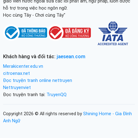
giáo viên nước ngoài sửa các lỗi phát âm, ngữ pháp, luôn được
hỗ trợ trong việc học ngôn ngữ.
Học cùng Tây - Chơi cùng Tây"
Khách hàng và đối tác:
jaesean.com
Merakicenter.edu.vn
citroenax.net
Đọc truyện tranh online nettruyen
Nettruyenviet
Đọc truyện tranh tại:
TruyenQQ
Copyright 2026 © All rights reserved by
Shining Home - Gia Đình
Anh Ngữ