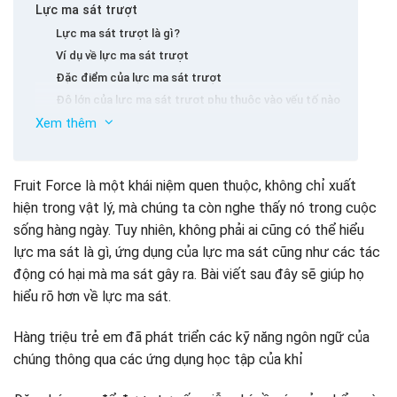
Lực ma sát trượt
Lực ma sát trượt là gì?
Ví dụ về lực ma sát trượt
Đặc điểm của lực ma sát trượt
Độ lớn của lực ma sát trượt phụ thuộc vào yếu tố nào
Xem thêm
Hệ số ma sát trượt
Công thức của lực ma sát trượt
Thực hiện lực ma sát
Fruit Force là một khái niệm quen thuộc, không chỉ xuất
Lực ma sát trượt
hiện trong vật lý, mà chúng ta còn nghe thấy nó trong cuộc
Lực ma sát bôi trơn
sống hàng ngày. Tuy nhiên, không phải ai cũng có thể hiểu
Lực ma sát con lăn
lực ma sát là gì, ứng dụng của lực ma sát cũng như các tác
Lực ma sát nghỉ ngơi
động có hại mà ma sát gây ra. Bài viết sau đây sẽ giúp họ
Lực ma sát nghỉ ngơi là gì?
hiểu rõ hơn về lực ma sát.
Ví dụ về lực ma sát nghỉ ngơi
Đặc điểm của lực ma sát nghỉ ngơi
Hàng triệu trẻ em đã phát triển các kỹ năng ngôn ngữ của
Độ lớn của lực ma sát đặt phòng
chúng thông qua các ứng dụng học tập của khỉ
Áp dụng ma sát trong cuộc sống
Một số cách để giảm lực ma sát