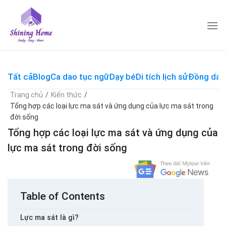
Skip
to
content
Tất cả
Blog
Ca dao tục ngữ
Dạy bé
Di tích lịch sử
Đồng dao
Trang chủ
/
Kiến thức
/
Tổng hợp các loại lực ma sát và ứng dụng của lực ma sát trong
đời sống
Tổng hợp các loại lực ma sát và ứng dụng của
lực ma sát trong đời sống
Table of Contents
Lực ma sát là gì?