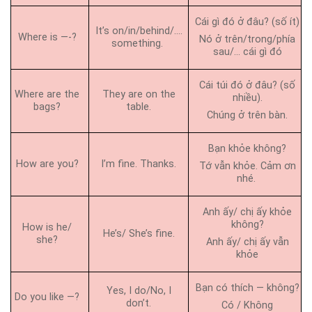
Cái gì đó ở đâu? (số ít)
It’s on/in/behind/….
Where is —-?
Nó ở trên/trong/phía
something.
sau/… cái gì đó
Cái túi đó ở đâu? (số
Where are the
They are on the
nhiều).
bags?
table.
Chúng ở trên bàn.
Bạn khỏe không?
How are you?
I’m fine. Thanks.
Tớ vẫn khỏe. Cảm ơn
nhé.
Anh ấy/ chị ấy khỏe
không?
How is he/
He’s/ She’s fine.
she?
Anh ấy/ chị ấy vẫn
khỏe
Bạn có thích — không?
Yes, I do/No, I
Do you like —?
don’t.
Có / Không