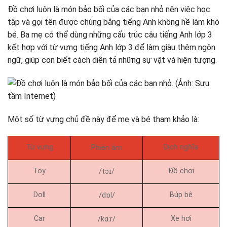
Đồ chơi luôn là món bảo bối của các bạn nhỏ nên việc học
tập và gọi tên được chúng bằng tiếng Anh không hề làm khó
bé. Ba mẹ có thể dùng những cấu trúc câu tiếng Anh lớp 3
kết hợp với từ vựng tiếng Anh lớp 3 để làm giàu thêm ngôn
ngữ, giúp con biết cách diễn tả những sự vật và hiện tượng.
Một số từ vựng chủ đề này để mẹ và bé tham khảo là:
Từ vựng
Dịch nghĩa
Phiên âm
Toy
Đồ chơi
/tɔɪ/
Doll
Búp bê
/dɒl/
Car
Xe hơi
/kɑːr/