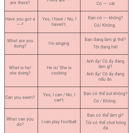
There are —–
are there?
Có —- cái
Bạn có —- không?
Have you got a
Yes, I have / No, I
—-?
haven’t.
Có/ Không.
Bạn đang làm gì thế?
What are you
I’m singing.
doing?
Tôi đang hát
Anh ấy/ Cô ấy đang
làm gì?
What is he/
He is/ She is
she doing?
cooking.
Anh ấy/ Cô ấy đang
nấu ăn.
Bạn có thể bơi không?
Yes, I can / No, I
Can you swim?
can’t.
Có / Không.
Bạn có thể làm gì?
What can you
I can play football.
Tôi có thể chơi bóng
do?
đá