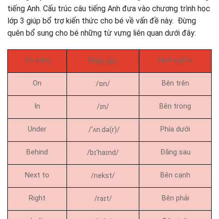
tiếng Anh. Cấu trúc câu tiếng Anh đưa vào chương trình học
lớp 3 giúp bổ trợ kiến thức cho bé về vấn đề này. Đừng
quên bổ sung cho bé những từ vựng liên quan dưới đây:
Từ vựng
Dịch nghĩa
Phiên âm
On
Bên trên
/ɒn/
In
Bên trong
/ɪn/
Under
Phía dưới
/ˈʌn.də(r)/
Behind
Đằng sau
/bɪˈhaɪnd/
Next to
Bên cạnh
/nekst/
Right
Bên phải
/raɪt/