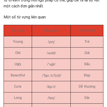
từ đi kèm trong mỗi ngữ pháp cụ thể, giúp bé tả lại sự vật
một cách đơn giản nhất.
Một số từ vựng liên quan:
Từ vựng
Dịch nghĩa
Phiên âm
Young
Trẻ
/jʌɳ/
Old
Già
/əʊld/
Ugly
Xấu
/’ʌgli/
Beautiful
Đẹp
/ˈbjuː.tɪ.f(ə)l/
Cute
Dễ thương
/kjuːt/
Long
Dài
/lɒŋ/