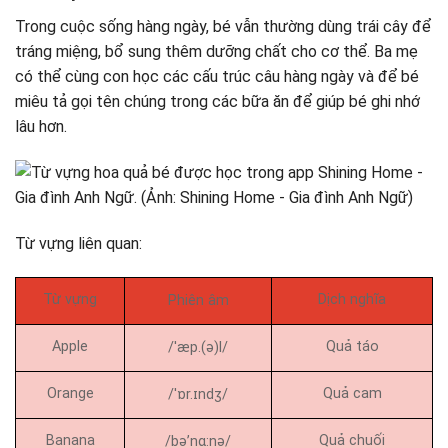
Trong cuộc sống hàng ngày, bé vẫn thường dùng trái cây để
tráng miệng, bổ sung thêm dưỡng chất cho cơ thể. Ba mẹ
có thể cùng con học các cấu trúc câu hàng ngày và để bé
miêu tả gọi tên chúng trong các bữa ăn để giúp bé ghi nhớ
lâu hơn.
Từ vựng liên quan:
Từ vựng
Dịch nghĩa
Phiên âm
Apple
Quả táo
/ˈæp.(ə)l/
Orange
Quả cam
/ˈɒr.ɪndʒ/
Banana
Quả chuối
/bə’nɑ:nə/