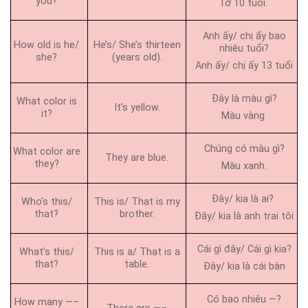
you?
Tớ 10 tuổi.
Anh ấy/ chị ấy bao
How old is he/
He’s/ She’s thirteen
nhiêu tuổi?
she?
(years old).
Anh ấy/ chị ấy 13 tuổi
Đây là màu gì?
What color is
It’s yellow.
it?
Màu vàng
Chúng có màu gì?
What color are
They are blue.
they?
Màu xanh.
Đây/ kia là ai?
Who’s this/
This is/ That is my
that?
brother.
Đây/ kia là anh trai tôi
Cái gì đây/ Cái gì kia?
What’s this/
This is a/ That is a
that?
table.
Đây/ kia là cái bàn
Có bao nhiêu —?
How many —–