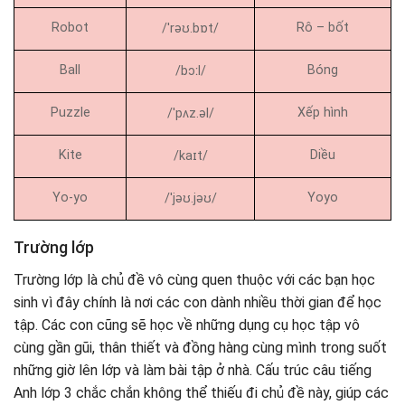
Robot
Rô – bốt
/ˈrəʊ.bɒt/
Ball
Bóng
/bɔːl/
Puzzle
Xếp hình
/ˈpʌz.əl/
Kite
Diều
/kaɪt/
Yo-yo
Yoyo
/ˈjəʊ.jəʊ/
Trường lớp
Trường lớp là chủ đề vô cùng quen thuộc với các bạn học
sinh vì đây chính là nơi các con dành nhiều thời gian để học
tập. Các con cũng sẽ học về những dụng cụ học tập vô
cùng gần gũi, thân thiết và đồng hàng cùng mình trong suốt
những giờ lên lớp và làm bài tập ở nhà. Cấu trúc câu tiếng
Anh lớp 3 chắc chắn không thể thiếu đi chủ đề này, giúp các