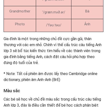
Grandmother
Bà
ˈ/ɡræn.mʌð.ər/
Photo
Ảnh
/ˈfəʊ.təʊ/
Gia đình là một trong những chủ đề cực gần gũi, thân
thương với các em nhỏ. Chính vì thế cấu trúc câu tiếng Anh
lớp 3 sẽ bổ túc kiến thức tìm hiểu về các thành viên trong
gia đình bằng tiếng Anh, cách đặt câu hỏi phù hợp theo
đúng độ tuổi của trẻ.
* Note: Tất cả phiên âm được lấy theo Cambridge online
dictionary, phiên âm Anh-Anh (BrE)
Màu sắc
Các bé sẽ học về chủ đề màu sắc trong cấu trúc câu tiếng
Anh lớp 3, đây là điều cần thiết để bé học cách phân biệt