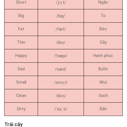
Short
Ngắn
/ʃɔ:t/
Big
To
/big/
Fat
Béo
/fæt/
Thin
Gầy
/θɪn/
Happy
Hạnh phúc
/’hæpi/
Sad
Buồn
/sæd/
Small
Nhỏ
/smɔ:l/
Clean
Sạch
/kli:n/
Dirty
Bẩn
/ˈdɜː.ti/
Trái cây