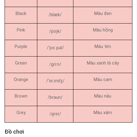
Black
Màu đen
/blæk/
Pink
Màu hồng
/pɪŋk/
Purple
Màu tím
/ˈpɜː.pəl/
Green
Màu xanh lá cây
/gri:n/
Orange
Màu cam
/ˈɒr.ɪndʒ/
Brown
Màu nâu
/braun/
Grey
Màu xám
/ɡreɪ/
Đồ chơi