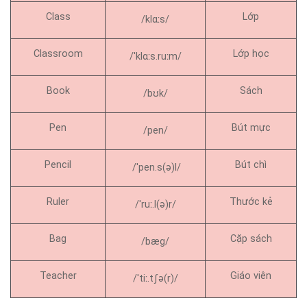
Class
Lớp
/klɑːs/
Classroom
Lớp học
/ˈklɑːs.ruːm/
Book
Sách
/bʊk/
Pen
Bút mực
/pen/
Pencil
Bút chì
/ˈpen.s(ə)l/
Ruler
Thước kẻ
/ˈruː.l(ə)r/
Bag
Cặp sách
/bæg/
Teacher
Giáo viên
/ˈtiː.tʃə(r)/