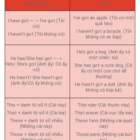
Cấu trúc câu
Ví dụ
I’ve got an apple. (Tôi có một
I have got —- = I’ve got (Tôi
quả táo)
có)
I haven’t got a bicycle. (Tôi
I haven’t got (Tôi không có)
không có xe đạp)
He’s got a bag. (Anh ấy có
một chiếc túi)
He has/She has got —- =
He’s/ She’s got (Anh ấy/ Cô ấy
She has got a cute dog. (Cô
có)
ấy có một con chó dễ
thương)
He hasn’t/ She hasn’t got
(Anh ấy/Cô ấy không có)
He hasn’t got a doll. (Anh ấy
không có búp bê)
This + danh từ số ít (Cái này)
This ruler (Cái thước này)
That + danh từ số ít (Cái kia)
That eraser (Cái cục tẩy kia)
These + danh từ số nhiều
These fans (Những cái quạt
(Những cái này)
này)
Those + danh từ số nhiều
Those pens (Những cái bút