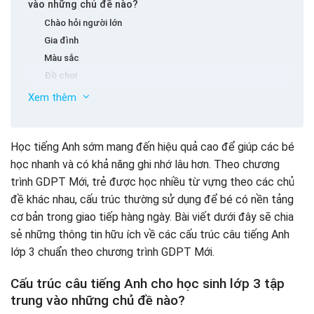
vào những chủ đề nào?
Chào hỏi người lớn
Gia đình
Màu sắc
Đồ chơi
Trường lớp
Xem thêm
Động vật
Sự miêu tả
20+ cấu trúc câu tiếng Anh lớp 3 giúp trẻ ôn luyện dễ
dàng
Học tiếng Anh sớm mang đến hiệu quả cao để giúp các bé
Trái cây
học nhanh và có khả năng ghi nhớ lâu hơn. Theo chương
Vị trí
6 cấu trúc câu miêu tả trong tiếng Anh lớp 3 thông dụng
trình GDPT Mới, trẻ được học nhiều từ vựng theo các chủ
Cấu trúc câu hỏi thông dụng lớp 3
đề khác nhau, cấu trúc thường sử dụng để bé có nền tảng
Cách học cấu trúc câu hiệu quả cho trẻ
cơ bản trong giao tiếp hàng ngày. Bài viết dưới đây sẽ chia
Rèn luyện sự chủ động
sẻ những thông tin hữu ích về các cấu trúc câu tiếng Anh
Học ngữ pháp qua trò chơi
lớp 3 chuẩn theo chương trình GDPT Mới.
Chọn tài liệu học có chọn lọc
Ứng dụng vào thực tế
Cấu trúc câu tiếng Anh cho học sinh lớp 3 tập
Kết hợp nhiều phương pháp
trung vào những chủ đề nào?
Dùng app học tập