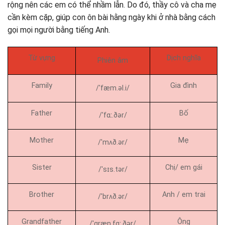
rộng nên các em có thể nhầm lẫn. Do đó, thầy cô và cha mẹ
cần kèm cặp, giúp con ôn bài hằng ngày khi ở nhà bằng cách
gọi mọi người bằng tiếng Anh.
Từ vựng
Dịch nghĩa
Phiên âm
Family
Gia đình
/ˈfæm.əl.i/
Father
Bố
/ˈfɑː.ðər/
Mother
Mẹ
/ˈmʌð.ər/
Sister
Chị/ em gái
/ˈsɪs.tər/
Brother
Anh / em trai
/ˈbrʌð.ər/
Grandfather
Ông
/ˈɡræn.fɑː.ðər/