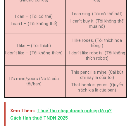
(Những cái kia)
kia)
I can sing. (Tôi có thể hát)
I can — (Tôi có thể)
I can’t buy it. (Tôi không thể
I can’t — (Tôi không thể)
mua nó)
I like roses. (Tôi thích hoa
I like — (Tôi thích)
hồng )
I don’t like — (Tôi không thích)
I don’t like robots. (Tôi không
thích robot)
This pencil is mine. (Cái bút
chì này là của tôi)
It’s mine/yours (Nó là của
tôi/bạn)
That book is yours. (Quyển
sách kia là của bạn)
Xem Thêm:
Thuế thu nhập doanh nghiệp là gì?
Cách tính thuế TNDN 2025