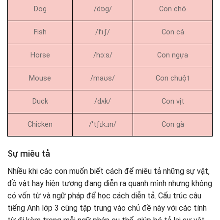
Dog
/dɒɡ/
Con chó
Fish
/fɪʃ/
Con cá
Horse
/hɔːs/
Con ngựa
Mouse
/maʊs/
Con chuột
Duck
/dʌk/
Con vịt
Chicken
/ˈtʃɪk.ɪn/
Con gà
Sự miêu tả
Nhiều khi các con muốn biết cách để miêu tả những sự vật,
đồ vật hay hiện tượng đang diễn ra quanh mình nhưng không
có vốn từ và ngữ pháp để học cách diễn tả. Cấu trúc câu
tiếng Anh lớp 3 cũng tập trung vào chủ đề này với các tính