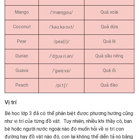
Mango
Quả xoài
/’mæɳgou/
Coconut
Quả dừa
/ˈkəʊ.kə.nʌt/
Pear
Quả lê
/peə(r)/
Durian
Quả sầu riêng
/ˈdʒʊə.ri.ən/
Guava
Quả ổi
/’gwɑ:və/
Peach
Quả đào
/piːtʃ/
Vị trí
Bé học lớp 3 đã có thể phân biệt được phương hướng cũng
như vị trí của từng đồ vật. Tuy nhiên, nhiều khi thầy cô, bạn
bè hoặc người nước ngoài nào đó muốn hỏi về vị trí con
đường hay đồ vật nào đó, con lại không thể diễn tả nó bằng