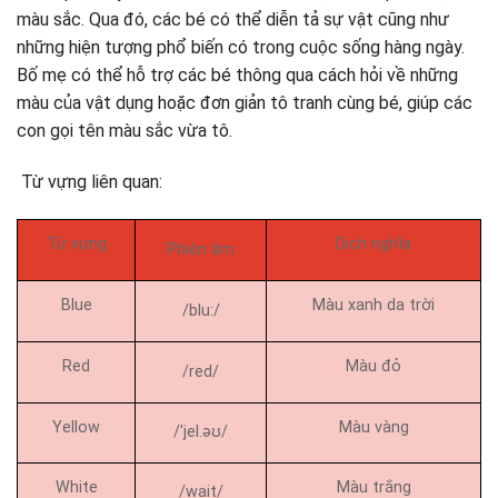
màu sắc. Qua đó, các bé có thể diễn tả sự vật cũng như
những hiện tượng phổ biến có trong cuộc sống hàng ngày.
Bố mẹ có thể hỗ trợ các bé thông qua cách hỏi về những
màu của vật dụng hoặc đơn giản tô tranh cùng bé, giúp các
con gọi tên màu sắc vừa tô.
Từ vựng liên quan:
Từ vựng
Dịch nghĩa
Phiên âm
Blue
Màu xanh da trời
/blu:/
Red
Màu đỏ
/red/
Yellow
Màu vàng
/ˈjel.əʊ/
White
Màu trắng
/wait/