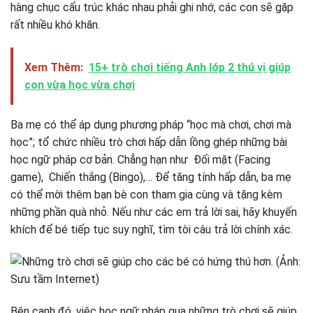
hàng chục cấu trúc khác nhau phải ghi nhớ, các con sẽ gặp
rất nhiều khó khăn.
Xem Thêm:
15+ trò chơi tiếng Anh lớp 2 thú vị giúp
con vừa học vừa chơi
Ba mẹ có thể áp dụng phương pháp “học mà chơi, chơi mà
học”; tổ chức nhiều trò chơi hấp dẫn lồng ghép những bài
học ngữ pháp cơ bản. Chẳng hạn như Đối mặt (Facing
game), Chiến thắng (Bingo),… Để tăng tính hấp dẫn, ba mẹ
có thể mời thêm bạn bè con tham gia cùng và tặng kèm
những phần quà nhỏ. Nếu như các em trả lời sai, hãy khuyến
khích để bé tiếp tục suy nghĩ, tìm tòi câu trả lời chính xác.
Bên cạnh đó, việc học ngữ pháp qua những trò chơi sẽ giúp