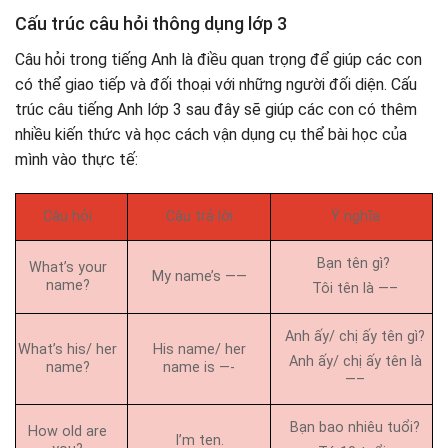
Cấu trúc câu hỏi thông dụng lớp 3
Câu hỏi trong tiếng Anh là điều quan trọng để giúp các con
có thể giao tiếp và đối thoại với những người đối diện. Cấu
trúc câu tiếng Anh lớp 3 sau đây sẽ giúp các con có thêm
nhiều kiến thức và học cách vận dụng cụ thể bài học của
mình vào thực tế:
Câu hỏi
Câu trả lời
Ý nghĩa
Bạn tên gì?
What’s your
My name’s ——
name?
Tôi tên là —–
Anh ấy/ chị ấy tên gì?
What’s his/ her
His name/ her
Anh ấy/ chị ấy tên là
name?
name is —-
—–
Bạn bao nhiêu tuổi?
How old are
I’m ten.