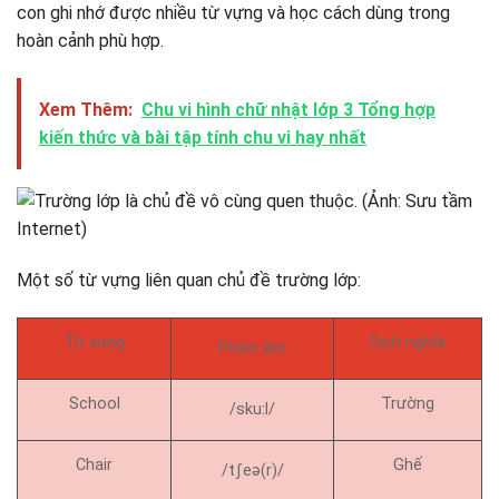
con ghi nhớ được nhiều từ vựng và học cách dùng trong
hoàn cảnh phù hợp.
Xem Thêm:
Chu vi hình chữ nhật lớp 3 Tổng hợp
kiến thức và bài tập tính chu vi hay nhất
Một số từ vựng liên quan chủ đề trường lớp:
Từ vựng
Dịch nghĩa
Phiên âm
School
Trường
/skuːl/
Chair
Ghế
/tʃeə(r)/