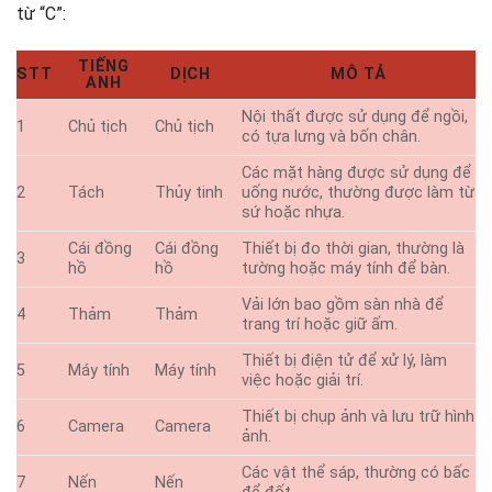
từ “C”:
TIẾNG
STT
DỊCH
MÔ TẢ
ANH
Nội thất được sử dụng để ngồi,
1
Chủ tịch
Chủ tịch
có tựa lưng và bốn chân.
Các mặt hàng được sử dụng để
2
Tách
Thủy tinh
uống nước, thường được làm từ
sứ hoặc nhựa.
Cái đồng
Cái đồng
Thiết bị đo thời gian, thường là
3
hồ
hồ
tường hoặc máy tính để bàn.
Vải lớn bao gồm sàn nhà để
4
Thảm
Thảm
trang trí hoặc giữ ấm.
Thiết bị điện tử để xử lý, làm
5
Máy tính
Máy tính
việc hoặc giải trí.
Thiết bị chụp ảnh và lưu trữ hình
6
Camera
Camera
ảnh.
Các vật thể sáp, thường có bấc
7
Nến
Nến