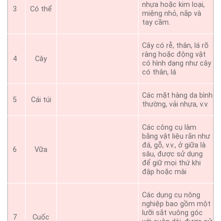
nhựa hoặc kim loại,
3
Có thể
miệng nhỏ, nắp và
tay cầm.
Cây có rễ, thân, lá rõ
ràng hoặc động vật
4
Cây
có hình dạng như cây
có thân, lá
Các mặt hàng da bình
5
Cái túi
thường, vải nhựa, v.v.
Các công cụ làm
bằng vật liệu rắn như
đá, gỗ, v.v., ở giữa là
6
Vữa
sâu, được sử dụng
để giữ mọi thứ khi
đập hoặc mài
Các dụng cụ nông
nghiệp bao gồm một
lưỡi sắt vuông góc
7
Cuốc