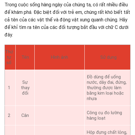
Trong cuộc sống hàng ngày của chúng ta, có rất nhiều điều
để khám phá. Đặc biệt đối với trẻ em, chúng rất khó biết tất
cả tên của các vật thể và động vật xung quanh chúng. Hãy
để khỉ tìm ra tên của các đối tượng bắt đầu với chữ C dưới
đây.
Thứ
tự
Tên
Hình ảnh
Sử dụng
số
Đồ dùng để uống
Sự
nước, dây đai, đứng,
1
thay
thường được làm
đổi
bằng kim loại hoặc
nhựa
Công cụ đo lường
2
Cân
hàng loạt
Hộp đựng chất lỏng,