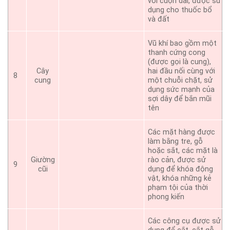
với cuộn dài, được sử
dụng cho thuốc bổ
và đất
Vũ khí bao gồm một
thanh cứng cong
(được gọi là cung),
Cây
hai đầu nối cùng với
8
cung
một chuỗi chặt, sử
dụng sức mạnh của
sợi dây để bắn mũi
tên
Các mặt hàng được
làm bằng tre, gỗ
hoặc sắt, các mặt là
Giường
rào cản, được sử
9
cũi
dụng để khóa động
vật, khóa những kẻ
phạm tội của thời
phong kiến
Các công cụ được sử