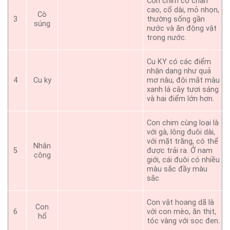
Con chim có chân
cao, cổ dài, mỏ nhọn,
Cò
3
thường sống gần
súng
nước và ăn động vật
trong nước.
Cu KY có các điểm
nhận dạng như quả
4
Cu ky
mơ nâu, đôi mắt màu
xanh lá cây tươi sáng
và hai điểm lớn hơn.
Con chim cùng loại là
với gà, lông đuôi dài,
với mặt trăng, có thể
Nhân
5
được trải ra. Ở nam
công
giới, cái đuôi có nhiều
màu sắc đầy màu
sắc
Con vật hoang dã là
Con
6
với con mèo, ăn thịt,
hổ
tóc vàng với sọc đen.