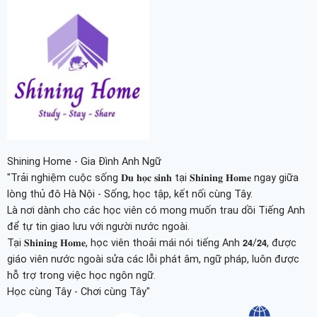
Shining Home - Gia Đình Anh Ngữ
"Trải nghiệm cuộc sống 𝐃𝐮 𝐡𝐨̣𝐜 𝐬𝐢𝐧𝐡 tại 𝐒𝐡𝐢𝐧𝐢𝐧𝐠 𝐇𝐨𝐦𝐞 ngay giữa
lòng thủ đô Hà Nội - Sống, học tập, kết nối cùng Tây.
Là nơi dành cho các học viên có mong muốn trau dồi Tiếng Anh
để tự tin giao lưu với người nước ngoài.
Tại 𝐒𝐡𝐢𝐧𝐢𝐧𝐠 𝐇𝐨𝐦𝐞, học viên thoải mái nói tiếng Anh 𝟮𝟰/𝟮𝟰, được
giáo viên nước ngoài sửa các lỗi phát âm, ngữ pháp, luôn được
hỗ trợ trong việc học ngôn ngữ.
Học cùng Tây - Chơi cùng Tây"