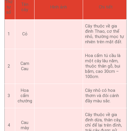
Thứ
Tên
tự
Hình ảnh
Chi tiết
cây
số
Cây thuộc về gia
đình Thao, cơ thể
1
Cỏ
nhỏ, thường mọc tự
nhiên trên mặt đất.
Hoa cẩm tú cầu là
một cây lâu năm,
Cam
2
thuộc thân gỗ, bụi
Cau
bặm, cao 30cm –
100cm.
Hoa
Cây nhỏ có hoa
3
cẩm
thơm và đôi cánh
chướng
đầy màu sắc.
Cây thuộc về gia
đình dừa, thân cây,
Cau
4
chỉ để lại trên đỉnh,
mày
trái cây được sử