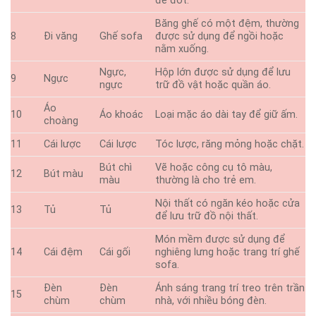
để đốt.
Băng ghế có một đệm, thường
8
Đi văng
Ghế sofa
được sử dụng để ngồi hoặc
nằm xuống.
Ngực,
Hộp lớn được sử dụng để lưu
9
Ngực
ngực
trữ đồ vật hoặc quần áo.
Áo
10
Áo khoác
Loại mặc áo dài tay để giữ ấm.
choàng
11
Cái lược
Cái lược
Tóc lược, răng mỏng hoặc chặt.
Bút chì
Vẽ hoặc công cụ tô màu,
12
Bút màu
màu
thường là cho trẻ em.
Nội thất có ngăn kéo hoặc cửa
13
Tủ
Tủ
để lưu trữ đồ nội thất.
Món mềm được sử dụng để
14
Cái đệm
Cái gối
nghiêng lưng hoặc trang trí ghế
sofa.
Đèn
Đèn
Ánh sáng trang trí treo trên trần
15
chùm
chùm
nhà, với nhiều bóng đèn.