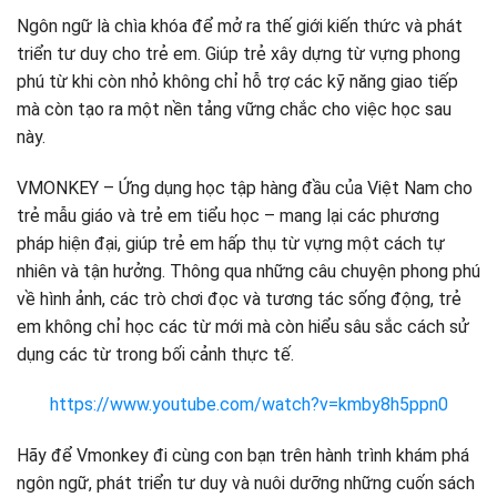
Ngôn ngữ là chìa khóa để mở ra thế giới kiến ​​thức và phát
triển tư duy cho trẻ em. Giúp trẻ xây dựng từ vựng phong
phú từ khi còn nhỏ không chỉ hỗ trợ các kỹ năng giao tiếp
mà còn tạo ra một nền tảng vững chắc cho việc học sau
này.
VMONKEY – Ứng dụng học tập hàng đầu của Việt Nam cho
trẻ mẫu giáo và trẻ em tiểu học – mang lại các phương
pháp hiện đại, giúp trẻ em hấp thụ từ vựng một cách tự
nhiên và tận hưởng. Thông qua những câu chuyện phong phú
về hình ảnh, các trò chơi đọc và tương tác sống động, trẻ
em không chỉ học các từ mới mà còn hiểu sâu sắc cách sử
dụng các từ trong bối cảnh thực tế.
https://www.youtube.com/watch?v=kmby8h5ppn0
Hãy để Vmonkey đi cùng con bạn trên hành trình khám phá
ngôn ngữ, phát triển tư duy và nuôi dưỡng những cuốn sách