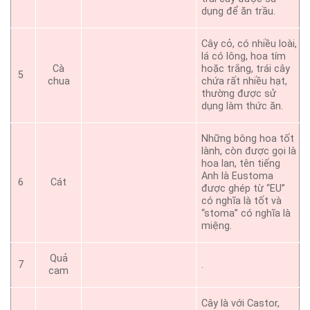
dụng để ăn trầu.
Cây cỏ, có nhiều loài,
lá có lông, hoa tím
Cà
hoặc trắng, trái cây
5
chua
chứa rất nhiều hạt,
thường được sử
dụng làm thức ăn.
Những bông hoa tốt
lành, còn được gọi là
hoa lan, tên tiếng
Anh là Eustoma
6
Cát
được ghép từ “EU”
có nghĩa là tốt và
“stoma” có nghĩa là
miệng.
Quả
7
.
cam
Cây là với Castor,