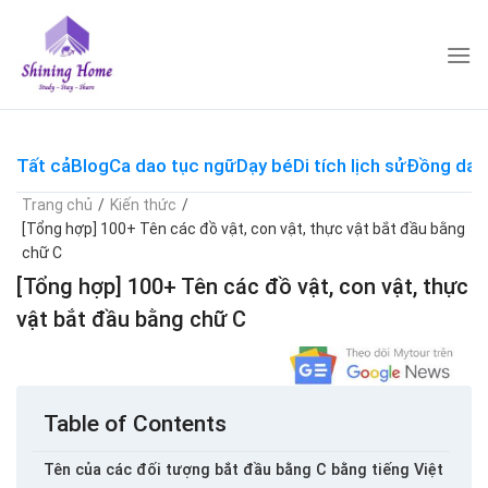
Skip
to
content
Tất cả
Blog
Ca dao tục ngữ
Dạy bé
Di tích lịch sử
Đồng dao
Trang chủ
/
Kiến thức
/
[Tổng hợp] 100+ Tên các đồ vật, con vật, thực vật bắt đầu bằng
chữ C
[Tổng hợp] 100+ Tên các đồ vật, con vật, thực
vật bắt đầu bằng chữ C
Table of Contents
Tên của các đối tượng bắt đầu bằng C bằng tiếng Việt