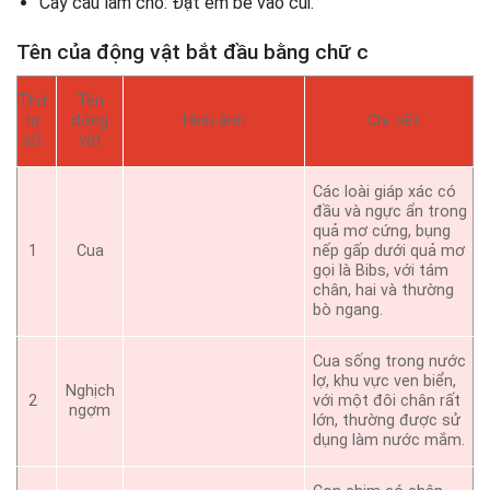
Cây cầu làm cho: Đặt em bé vào cũi.
Tên của động vật bắt đầu bằng chữ c
Thứ
Tên
tự
động
Hình ảnh
Chi tiết
số
vật
Các loài giáp xác có
đầu và ngực ẩn trong
quả mơ cứng, bụng
1
Cua
nếp gấp dưới quả mơ
gọi là Bibs, với tám
chân, hai và thường
bò ngang.
Cua sống trong nước
lợ, khu vực ven biển,
Nghịch
2
với một đôi chân rất
ngợm
lớn, thường được sử
dụng làm nước mắm.