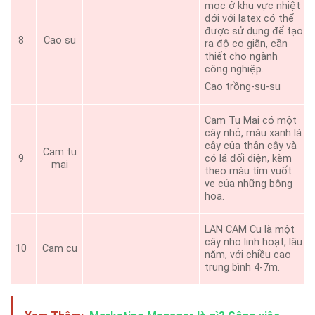
mọc ở khu vực nhiệt
đới với latex có thể
được sử dụng để tạo
8
Cao su
ra độ co giãn, cần
thiết cho ngành
công nghiệp.
Cao trồng-su-su
Cam Tu Mai có một
cây nhỏ, màu xanh lá
cây của thân cây và
Cam tu
9
có lá đối diện, kèm
mai
theo màu tím vuốt
ve của những bông
hoa.
LAN CAM Cu là một
cây nho linh hoạt, lâu
10
Cam cu
năm, với chiều cao
trung bình 4-7m.