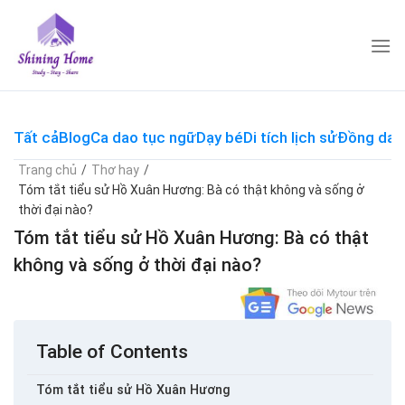
Skip
to
content
Tất cả
Blog
Ca dao tục ngữ
Dạy bé
Di tích lịch sử
Đồng dao
Trang chủ
/
Thơ hay
/
Tóm tắt tiểu sử Hồ Xuân Hương: Bà có thật không và sống ở
thời đại nào?
Tóm tắt tiểu sử Hồ Xuân Hương: Bà có thật
không và sống ở thời đại nào?
Table of Contents
Tóm tắt tiểu sử Hồ Xuân Hương