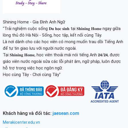
Shining Home - Gia Đình Anh Ngữ
"Trải nghiệm cuộc sống 𝐃𝐮 𝐡𝐨̣𝐜 𝐬𝐢𝐧𝐡 tại 𝐒𝐡𝐢𝐧𝐢𝐧𝐠 𝐇𝐨𝐦𝐞 ngay giữa
lòng thủ đô Hà Nội - Sống, học tập, kết nối cùng Tây.
Là nơi dành cho các học viên có mong muốn trau dồi Tiếng Anh
để tự tin giao lưu với người nước ngoài.
Tại 𝐒𝐡𝐢𝐧𝐢𝐧𝐠 𝐇𝐨𝐦𝐞, học viên thoải mái nói tiếng Anh 𝟮𝟰/𝟮𝟰, được
giáo viên nước ngoài sửa các lỗi phát âm, ngữ pháp, luôn được
hỗ trợ trong việc học ngôn ngữ.
Học cùng Tây - Chơi cùng Tây"
Khách hàng và đối tác:
jaesean.com
Merakicenter.edu.vn