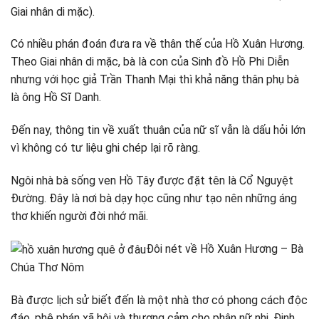
Giai nhân di mặc).
Có nhiều phán đoán đưa ra về thân thế của Hồ Xuân Hương.
Theo Giai nhân di mặc, bà là con của Sinh đồ Hồ Phi Diễn
nhưng với học giả Trần Thanh Mại thì khả năng thân phụ bà
là ông Hồ Sĩ Danh.
Đến nay, thông tin về xuất thuân của nữ sĩ vẫn là dấu hỏi lớn
vì không có tư liệu ghi chép lại rõ ràng.
Ngôi nhà bà sống ven Hồ Tây được đặt tên là Cổ Nguyệt
Đường. Đây là nơi bà dạy học cũng như tạo nên những áng
thơ khiến người đời nhớ mãi.
Đôi nét về Hồ Xuân Hương – Bà
Chúa Thơ Nôm
Bà được lịch sử biết đến là một nhà thơ có phong cách độc
đáo, phê phán xã hội và thương cảm cho phận nữ nhi. Định