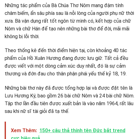
Những tác phẩm của Bà Chúa Thơ Nôm mang đậm tính
châm biếm, ẩn sâu phía sau là nỗi lòng của người phụ nữ thời
xưa. Bà vận dụng rất tốt ngôn từ mình có, kết hợp của chữ
Nôm và chữ Hán để tạo nên những bài thơ để đời, mãi mãi
không bị lỗi thời.
Theo thống kê đến thời điểm hiện tại, còn khoảng 40 tác
phẩm của Hồ Xuân Hương đang được lưu giữ. Tất cả đều
được viết với một dòng cảm xúc duy nhất, đó là sự cảm
thương và đớn đau cho thân phận phái yếu thế kỷ 18, 19.
Những bài thơ này đã được tổng hợp lại và được đặt tên là
Lưu Hương Ký, bao gồm 26 bài chữ Nôm và 24 bài chữ Nôm.
Tập thơ lần đầu tiên được xuất bản là vào năm 1964, rất lâu
sau khi nữ sĩ tài giỏi đã tạ thế.
Xem Thêm:
150+ câu thả thính tên Đức bắt trend
cực hiệu quả