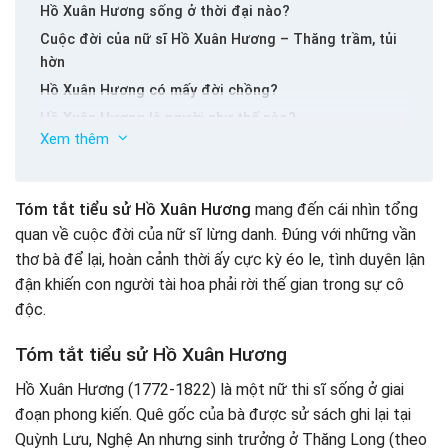
Hồ Xuân Hương sống ở thời đại nào?
Cuộc đời của nữ sĩ Hồ Xuân Hương – Thăng trầm, tủi
hờn
Hồ Xuân Hương có mấy đời chồng?
Hồ Xuân Hương là người như thế nào?
Xem thêm
Sự nghiệp sáng tác của Hồ Xuân Hương – Nét chấm
phá cho văn học phong kiến
Một số tác phẩm tiêu biểu
Tóm tắt tiểu sử Hồ Xuân Hương
mang đến cái nhìn tổng
Giải đáp
quan về cuộc đời của nữ sĩ lừng danh. Đúng với những vần
1/ Hồ Xuân Hương quê ở đâu?
thơ bà để lại, hoàn cảnh thời ấy cực kỳ éo le, tình duyên lận
2/ Hồ Xuân Hương có thật không?
đận khiến con người tài hoa phải rời thế gian trong sự cô
Kết luận
độc.
Tóm tắt tiểu sử Hồ Xuân Hương
Hồ Xuân Hương (1772-1822) là một nữ thi sĩ sống ở giai
đoạn phong kiến. Quê gốc của bà được sử sách ghi lại tại
Quỳnh Lưu, Nghệ An nhưng sinh trưởng ở Thăng Long (theo