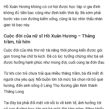
Hồ Xuân Hương không có cơ hội được học tập vì gia đình
không đủ tiền bạc cũng như định kiến thời ấy. Bà sớm phải
bước vào con đường kiếm sống, cũng là lúc nhìn thấu nhân
gian tệ bạc này.
Cuộc đời của nữ sĩ Hồ Xuân Hương – Thăng
trầm, tủi hờn
Cuộc đời của nhà thơ nữ tài năng thời phong kiến được gói
gọn trong hai chữ bi kịch. Đã có lúc tưởng chừng như bà sẽ
được hưởng hạnh phúc như mong đợi, cuối cùng lại đớn đau.
Từ khi còn trẻ chưa trải qua nhiều thăng trầm, bà đã mất đi
người cha yêu quý. Nỗi buồn lớn tới mức bà chọn rời bỏ quê
hương, đến sinh sống ở Làng Thọ Xương gần Kinh thành
Thăng Long.
Tại đây bà phải đối mặt với nỗi lo về kinh tế, ảnh hưởng tới
cả con đường học tập mà bà một đời tâm niệm. Năng khiếu