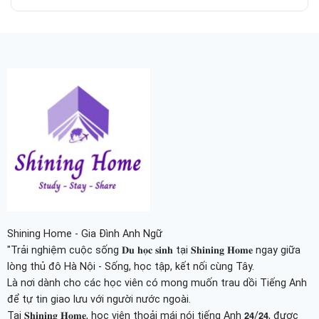
Shining Home - Gia Đình Anh Ngữ
"Trải nghiệm cuộc sống 𝐃𝐮 𝐡𝐨̣𝐜 𝐬𝐢𝐧𝐡 tại 𝐒𝐡𝐢𝐧𝐢𝐧𝐠 𝐇𝐨𝐦𝐞 ngay giữa
lòng thủ đô Hà Nội - Sống, học tập, kết nối cùng Tây.
Là nơi dành cho các học viên có mong muốn trau dồi Tiếng Anh
để tự tin giao lưu với người nước ngoài.
Tại 𝐒𝐡𝐢𝐧𝐢𝐧𝐠 𝐇𝐨𝐦𝐞, học viên thoải mái nói tiếng Anh 𝟮𝟰/𝟮𝟰, được