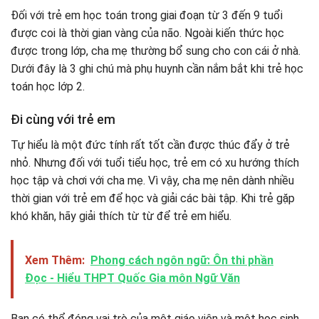
Đối với trẻ em học toán trong giai đoạn từ 3 đến 9 tuổi
được coi là thời gian vàng của não. Ngoài kiến ​​thức học
được trong lớp, cha mẹ thường bổ sung cho con cái ở nhà.
Dưới đây là 3 ghi chú mà phụ huynh cần nắm bắt khi trẻ học
toán học lớp 2.
Đi cùng với trẻ em
Tự hiểu là một đức tính rất tốt cần được thúc đẩy ở trẻ
nhỏ. Nhưng đối với tuổi tiểu học, trẻ em có xu hướng thích
học tập và chơi với cha mẹ. Vì vậy, cha mẹ nên dành nhiều
thời gian với trẻ em để học và giải các bài tập. Khi trẻ gặp
khó khăn, hãy giải thích từ từ để trẻ em hiểu.
Xem Thêm:
Phong cách ngôn ngữ: Ôn thi phần
Đọc - Hiểu THPT Quốc Gia môn Ngữ Văn
Bạn có thể đóng vai trò của một giáo viên và một học sinh