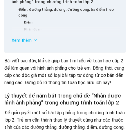
ảnh phẳng” trong chương trình toán lớp 2
Điểm, đường thẳng, đường, đường cong, ba điểm theo
dòng
Điểm
Phân đoạn
Đường thẳng
Xem thêm
Đường cong
Thuộc tính của ba điểm thẳng
Một số hình thức bài tập tự lập từ lớp 2 từ cơ bản đến
Đường gấp và tứ giác
nâng cao
Bài viết sau đây, khỉ sẽ giúp bạn tìm hiểu về toán học cấp 2
Cắn
để làm quen với hình ảnh phẳng cho trẻ em. Đồng thời, cung
Điểm
Tứ giác
cấp cho độc giả một số loại bài tập tự động từ cơ bản đến
Phân đoạn
nâng cao. Đừng bỏ lỡ thông tin toán học hữu ích này!
Đường thẳng
Đường cong
Lý thuyết để nắm bắt trong chủ đề “Nhận được
Cắn
hình ảnh phẳng” trong chương trình toán lớp 2
Tứ giác
Các ghi chú cần nhớ trong quá trình dạy trẻ em lớp 2
Để giải quyết một số bài tập phẳng trong chương trình toán
học toán
lớp 2. Trẻ em cần thành thạo lý thuyết cũng như các thuộc
Đi cùng với trẻ em
tính của các đường thẳng, đường thẳng, điểm, đường cong,