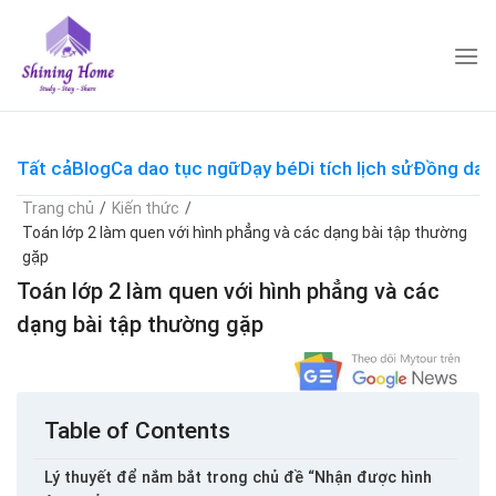
Skip
to
content
Tất cả
Blog
Ca dao tục ngữ
Dạy bé
Di tích lịch sử
Đồng dao
Trang chủ
/
Kiến thức
/
Toán lớp 2 làm quen với hình phẳng và các dạng bài tập thường
gặp
Toán lớp 2 làm quen với hình phẳng và các
dạng bài tập thường gặp
Table of Contents
Lý thuyết để nắm bắt trong chủ đề “Nhận được hình