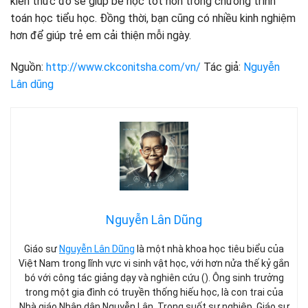
kiến ​​thức đó sẽ giúp bé học tốt hơn trong chương trình
toán học tiểu học. Đồng thời, bạn cũng có nhiều kinh nghiệm
hơn để giúp trẻ em cải thiện mỗi ngày.
Nguồn:
http://www.ckconitsha.com/vn/
Tác giả:
Nguyễn
Lân dũng
Nguyễn Lân Dũng
Giáo sư
Nguyễn Lân Dũng
là một nhà khoa học tiêu biểu của
Việt Nam trong lĩnh vực vi sinh vật học, với hơn nửa thế kỷ gắn
bó với công tác giảng dạy và nghiên cứu (). Ông sinh trưởng
trong một gia đình có truyền thống hiếu học, là con trai của
Nhà giáo Nhân dân Nguyễn Lân. Trong suốt sự nghiệp, Giáo sư