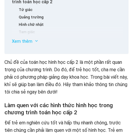
trình toán học cấp 2
Tứ giác
Quảng trường
Hình chữ nhật
Tam giác
Một số hình ảnh cho học sinh lớp 2
Xem thêm
Lời khuyên tốt làm cho việc dạy toán dễ dàng hơn
Đi cùng với trẻ em
Chủ đề của toán học hình học cấp 2 là một phần rất quan
Chia khung thời gian học tập
trọng của chương trình. Do đó, để trẻ học tốt, cha mẹ cần
Chia kiến ​​thức để học
phải có phương pháp giảng dạy khoa học. Trong bài viết này,
khỉ sẽ giúp bạn làm điều đó. Hãy tham khảo thông tin chúng
tôi chia sẻ ngay bên dưới!
Làm quen với các hình thức hình học trong
chương trình toán học cấp 2
Để trẻ em nghiên cứu tốt và hấp thụ nhanh chóng, trước
tiên chúng cần phải làm quen với một số hình học. Trẻ em