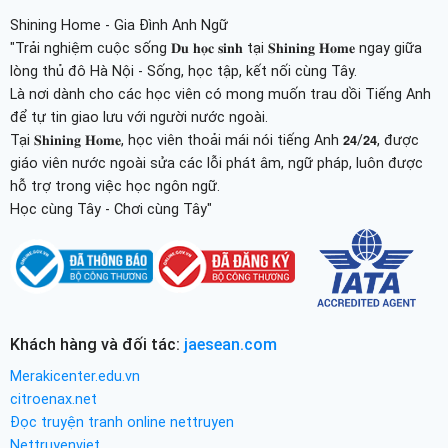
Shining Home - Gia Đình Anh Ngữ
"Trải nghiệm cuộc sống 𝐃𝐮 𝐡𝐨̣𝐜 𝐬𝐢𝐧𝐡 tại 𝐒𝐡𝐢𝐧𝐢𝐧𝐠 𝐇𝐨𝐦𝐞 ngay giữa
lòng thủ đô Hà Nội - Sống, học tập, kết nối cùng Tây.
Là nơi dành cho các học viên có mong muốn trau dồi Tiếng Anh
để tự tin giao lưu với người nước ngoài.
Tại 𝐒𝐡𝐢𝐧𝐢𝐧𝐠 𝐇𝐨𝐦𝐞, học viên thoải mái nói tiếng Anh 𝟮𝟰/𝟮𝟰, được
giáo viên nước ngoài sửa các lỗi phát âm, ngữ pháp, luôn được
hỗ trợ trong việc học ngôn ngữ.
Học cùng Tây - Chơi cùng Tây"
Khách hàng và đối tác:
jaesean.com
Merakicenter.edu.vn
citroenax.net
Đọc truyện tranh online nettruyen
Nettruyenviet