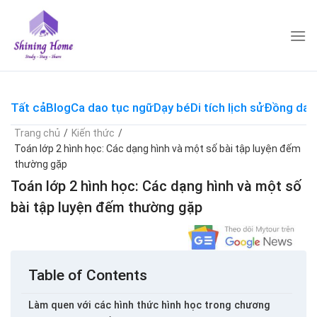
Skip
to
content
Tất cả
Blog
Ca dao tục ngữ
Dạy bé
Di tích lịch sử
Đồng dao
Trang chủ
/
Kiến thức
/
Toán lớp 2 hình học: Các dạng hình và một số bài tập luyện đếm
thường gặp
Toán lớp 2 hình học: Các dạng hình và một số
bài tập luyện đếm thường gặp
Table of Contents
Làm quen với các hình thức hình học trong chương