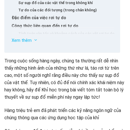
Sự sụp đổ của các vật thể trong không khí
Tự do của các đối tượng (trong chân không)
Đặc điểm của việc rơi tự do
Công thức liên quan đến rơi tự do
Tính toán vận tốc và khoảng cách của các vật rơi tự do
Xem thêm
Tăng tốc tự do
Giải tập thể chất Bài tập giảm 10 Bài 4
Trong cuộc sống hàng ngày, chúng ta thường rất dễ nhìn
thấy những hình ảnh của những thứ như lá, táo rơi từ trên
cao, một số người nghĩ rằng điều này cho thấy sự sụp đổ
của vật thể. Tuy nhiên, có đủ để nói chính xác khái niệm này
hay không, hãy để Khỉ học trong bài viết tóm tắt toàn bộ lý
thuyết về sự sụp đổ miễn phí này ngay lập tức!
Hàng triệu trẻ em đã phát triển các kỹ năng ngôn ngữ của
chúng thông qua các ứng dụng học tập của khỉ