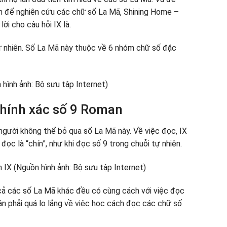
iệt số 9 của La Mã với các số La Mã khác
ian để nghiên cứu các chữ số La Mã, Shining Home –
ời cho câu hỏi IX là.
tự nhiên. Số La Mã này thuộc về 6 nhóm chữ số đặc
hính xác số 9 Roman
người không thể bỏ qua số La Mã này. Về việc đọc, IX
c là “chín”, như khi đọc số 9 trong chuỗi tự nhiên.
cả các số La Mã khác đều có cùng cách với việc đọc
ần phải quá lo lắng về việc học cách đọc các chữ số