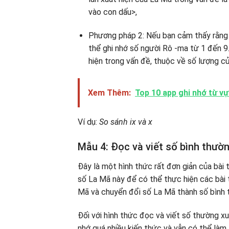
vào con dấu>,
Phương pháp 2: Nếu bạn cảm thấy rằng 
thể ghi nhớ số người Rô -ma từ 1 đến 9
hiện trong vấn đề, thuộc về số lượng c
Xem Thêm:
Top 10 app ghi nhớ từ vự
Ví dụ:
So sánh ix và x
Mẫu 4: Đọc và viết số bình thườn
Đây là một hình thức rất đơn giản của bài
số La Mã này để có thể thực hiện các bài
Mã và chuyển đổi số La Mã thành số bình 
Đối với hình thức đọc và viết số thường x
nhớ quá nhiều kiến ​​thức và vẫn có thể là