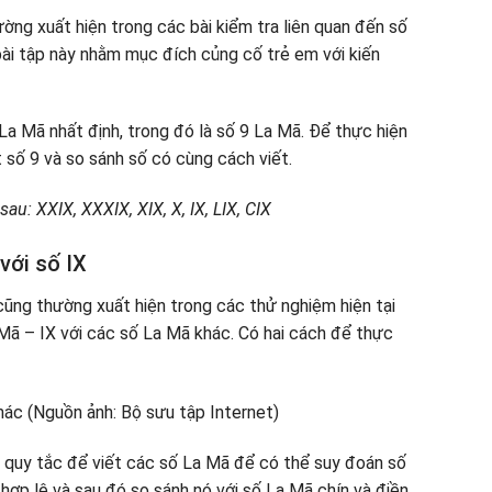
ờng xuất hiện trong các bài kiểm tra liên quan đến số
ài tập này nhằm mục đích củng cố trẻ em với kiến ​​
La Mã nhất định, trong đó là số 9 La Mã. Để thực hiện
 số 9 và so sánh số có cùng cách viết.
u: XXIX, XXXIX, XIX, X, IX, LIX, CIX
với số IX
ũng thường xuất hiện trong các thử nghiệm hiện tại
 Mã – IX với các số La Mã khác. Có hai cách để thực
quy tắc để viết các số La Mã để có thể suy đoán số
 hợp lệ và sau đó so sánh nó với số La Mã chín và điền