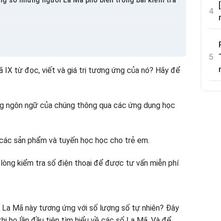
rong số những người La Mã phổ biến trong bài kiểm tra
ho
h răng La Mã và ngược lại IX IX
 sống
 IX từ đọc, viết và giá trị tương ứng của nó? Hãy để
g La Mã để giúp bé tập luyện hiệu quả
ăng ngôn ngữ của chúng thông qua các ứng dụng học
các sản phẩm và tuyến học học cho trẻ em.
 lòng kiểm tra số điện thoại để được tư vấn miễn phí
gười La Mã đơn giản
a chữ số La Mã
xuyên liên quan đến số lượng người La Mã
ò chơi với số La Mã
số La Mã này tương ứng với số lượng số tự nhiên? Đây
khi họ lần đầu tiên tìm hiểu về các số La Mã. Và để