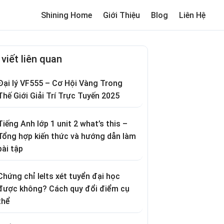
Shining Home
Giới Thiệu
Blog
Liên Hệ
me
Review trường cho bé
Thơ hay
Trò chơi dân gian
Truyện c
 viết liên quan
Đại lý VF555 – Cơ Hội Vàng Trong
Thế Giới Giải Trí Trực Tuyến 2025
Tiếng Anh lớp 1 unit 2 what’s this –
Tổng hợp kiến thức và hướng dẫn làm
bài tập
Chứng chỉ Ielts xét tuyển đại học
được không? Cách quy đổi điểm cụ
thể