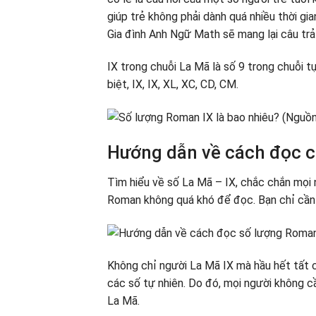
Cha mẹ lưu ý em bé làm thế nào để phân b
giúp trẻ không phải dành quá nhiều thời g
Gia đình Anh Ngữ Math sẽ mang lại câu trả l
IX trong chuỗi La Mã là số 9 trong chuỗi 
biệt, IX, IX, XL, XC, CD, CM.
Hướng dẫn về cách đọc c
Tìm hiểu về số La Mã – IX, chắc chắn mọi 
Roman không quá khó để đọc. Bạn chỉ cần đọ
Không chỉ người La Mã IX mà hầu hết tất 
các số tự nhiên. Do đó, mọi người không c
La Mã.