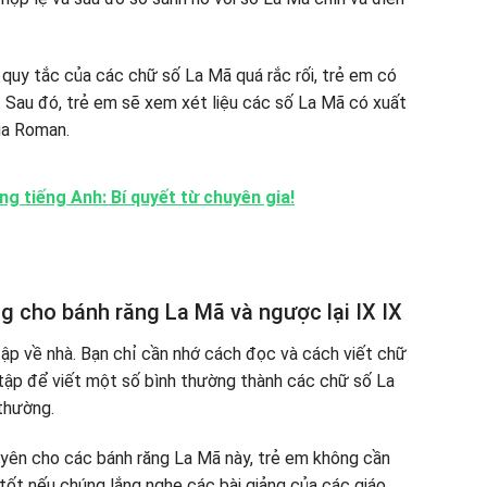
quy tắc của các chữ số La Mã quá rắc rối, trẻ em có
. Sau đó, trẻ em sẽ xem xét liệu các số La Mã có xuất
ủa Roman.
ng tiếng Anh: Bí quyết từ chuyên gia!
g cho bánh răng La Mã và ngược lại IX IX
 tập về nhà. Bạn chỉ cần nhớ cách đọc và cách viết chữ
 tập để viết một số bình thường thành các chữ số La
thường.
uyên cho các bánh răng La Mã này, trẻ em không cần
m tốt nếu chúng lắng nghe các bài giảng của các giáo