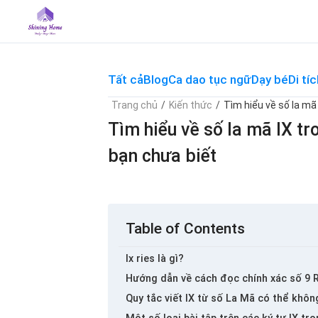
Skip
to
content
Tất cả
Blog
Ca dao tục ngữ
Dạy bé
Di tíc
Trang chủ
/
Kiến thức
/
Tìm hiểu về số la mã
Tìm hiểu về số la mã IX tr
bạn chưa biết
Table of Contents
Ix ries là gì?
Hướng dẫn về cách đọc chính xác số 9
Quy tắc viết IX từ số La Mã có thể khôn