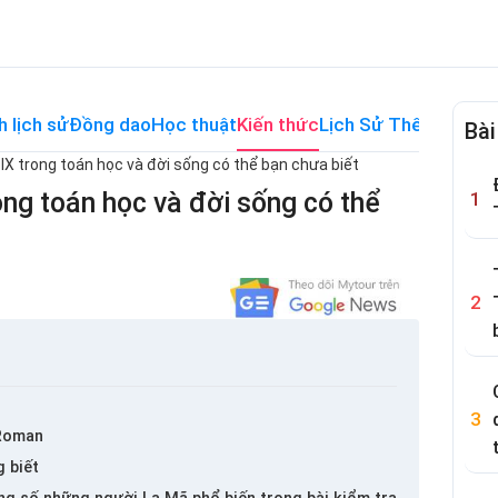
h lịch sử
Đồng dao
Học thuật
Kiến thức
Lịch Sử Thế Giới
Me
Bài
 IX trong toán học và đời sống có thể bạn chưa biết
ong toán học và đời sống có thể
 Roman
g biết