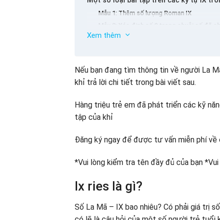
Một số loại bài tập trên các ký tự IX t
Mẫu 1: Thêm số lượng Roman IX
Mẫu 2: Xác định số 9 trong chuỗi số đã c
Xem thêm
Mẫu 3: So sánh số lượng Roman với số IX
Mẫu 4: Đọc và viết số bình thường cho bán
Áp dụng số lượng Roman IX trong cuộc
Nếu bạn đang tìm thông tin về người La Mã
Đề xuất một số bài tập trên chữ IX tron
khỉ trả lời chi tiết trong bài viết sau.
Bài tập 1
Bài tập 2
Hàng triệu trẻ em đã phát triển các kỹ n
Bài tập 3
tập của khỉ
Bài tập 4
Đăng ký ngay để được tư vấn miễn phí về 
Bài tập 5
Bài tập 6
*Vui lòng kiểm tra tên đầy đủ của bạn *Vui
Bài tập 7
Bí quyết để giúp bé ghi nhớ số 9 của n
Nhắc nhở trẻ em nắm bắt các quy tắc củ
Ix ries là gì?
Hãy để tôi thực hiện các bài tập thường 
Hãy để em bé của bạn tham gia vào các tr
Số La Mã – IX bao nhiêu? Có phải giá trị 
Cha mẹ và con cái tìm hiểu về số 9 La Mã
có lẽ là câu hỏi của một số người trẻ tuổi 