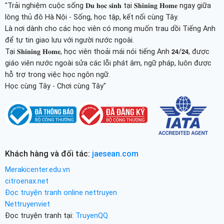
"Trải nghiệm cuộc sống 𝐃𝐮 𝐡𝐨̣𝐜 𝐬𝐢𝐧𝐡 tại 𝐒𝐡𝐢𝐧𝐢𝐧𝐠 𝐇𝐨𝐦𝐞 ngay giữa
lòng thủ đô Hà Nội - Sống, học tập, kết nối cùng Tây.
Là nơi dành cho các học viên có mong muốn trau dồi Tiếng Anh
để tự tin giao lưu với người nước ngoài.
Tại 𝐒𝐡𝐢𝐧𝐢𝐧𝐠 𝐇𝐨𝐦𝐞, học viên thoải mái nói tiếng Anh 𝟮𝟰/𝟮𝟰, được
giáo viên nước ngoài sửa các lỗi phát âm, ngữ pháp, luôn được
hỗ trợ trong việc học ngôn ngữ.
Học cùng Tây - Chơi cùng Tây"
Khách hàng và đối tác:
jaesean.com
Merakicenter.edu.vn
citroenax.net
Đọc truyện tranh online nettruyen
Nettruyenviet
Đọc truyện tranh tại:
TruyenQQ