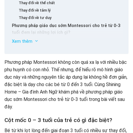
Thay đổi về thể chất
Thay đổi về tâm lý
Thay đổi về tư duy
Phương pháp giáo dục sớm Montessori cho trẻ từ 0-3
tuổi đem lại những lợi ích gì?
Lợi ích 1: Giúp bé hấp thu kiến thức hiệu quả
Xem thêm
Lợi ích 2: Học được những kỹ năng cơ bản
Lợi ích 3: Phát triển giác quan
Phương pháp Montessori không còn quá xa lạ với nhiều bậc
Lợi ích 4: Phát triển ngôn ngữ
phụ huynh có con nhỏ. Thế nhưng, để hiểu rõ mô hình giáo
Lợi ích 5: Tăng cường khả năng vận động
dục này và những nguyên tắc áp dụng lại không hề đơn giản,
Lợi ích 6: Tăng cường nhận thức
đặc biệt là dạy cho các bé từ 0 đến 3 tuổi. Cùng Shining
Lợi ích 7: Nâng cao kỹ năng xã hội
Những nguyên tắc khi áp dụng phương pháp giáo dục
Home – Gia đình Anh Ngữ khám phá về phương pháp giáo
sớm Montessori cho trẻ từ 0-3 tuổi
dục sớm Montessori cho trẻ từ 0-3 tuổi trong bài viết sau
Không áp đặt trẻ
đây.
“Học đi đôi với hành”
Môi trường không thưởng-phạt
Cột mốc 0 – 3 tuổi của trẻ có gì đặc biệt?
Không làm ảnh hưởng đến sự tập trung
Thiên nhiên giúp truyền cảm hứng
Bé từ khi lọt lòng đến giai đoạn 3 tuổi có nhiều sự thay đổi,