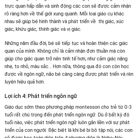
trực quan hấp dẫn và sinh động các con sẽ được cảm nhận
rõ ràng hơn về thế giới xung quanh. Mỗi loại giáo cụ khác
nhau sẽ giúp bé hình thành và phát triển về thị giác, xúc
giác, khứu giác, thính giác và vị giác.
Những năm đầu đời, bé sẽ tiếp tục và hoàn thiện các giác
quan của mình. Không chỉ là cảm nhận đơn thuần mà còn
giúp cho giác quan trở nên tinh tế hơn, như cảm giác nặng
nhẹ, to nhỏ, màu sắc… Hơn nữa, thông qua đó con còn học
được về ngôn ngữ, não bé càng càng được phát triển và rèn
luyện hiệu quả hơn.
Lợi ích 4: Phát triển ngôn ngữ
Giáo dục sớm theo phương pháp montessori cho trẻ từ 0-3
tuổi rất chú trọng đến phát triển ngôn ngữ. Dù ở bất kỳ độ
tuổi nào, việc phát triển ngôn ngữ luôn gắn liền với sự phát
triển của con người. Đặc biệt là khi bé bi bô tập nói, các con
sẽ được học toàn diện trên 4 phương diện là Nghe-Nói-