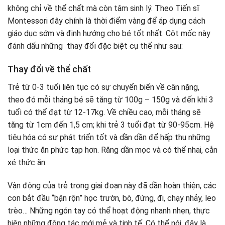
Người đồng hành, hỗ trợ
không chỉ về thể chất mà còn tâm sinh lý. Theo Tiến sĩ
Montessori đây chính là thời điểm vàng để áp dụng cách
Cách áp dụng phương pháp giáo dục sớm Montessori
cho trẻ từ 0-3 tuổi
giáo dục sớm và định hướng cho bé tốt nhất. Cột mốc này
đánh dấu những thay đổi đặc biệt cụ thể như sau:
Để bé tự do di chuyển
Giao tiếp với con
Thay đổi về thể chất
Học tập, làm việc cùng con
Sử dụng giáo cụ, công cụ học tập
Trẻ từ 0-3 tuổi liên tục có sự chuyển biến về cân nặng,
Sách hướng dẫn phương pháp giáo dục sớm
theo đó mỗi tháng bé sẽ tăng từ 100g – 150g và đến khi 3
Montessori cho trẻ từ 0-3 tuổi ba mẹ nên đọc
tuổi có thể đạt từ 12-17kg. Về chiều cao, mỗi tháng sẽ
Cuốn sách này dành cho ai?
tăng từ 1cm đến 1,5 cm; khi trẻ 3 tuổi đạt từ 90-95cm. Hệ
Thông điệp của cuốn sách
tiêu hóa có sự phát triển tốt và dần dần để hấp thụ những
loại thức ăn phức tạp hơn. Răng dần mọc và có thể nhai, cắn
xé thức ăn.
Vận động của trẻ trong giai đoạn này đã dần hoàn thiện, các
con bắt đầu “bận rộn” học trườn, bò, đứng, đi, chạy nhảy, leo
trèo… Những ngón tay có thể hoạt động nhanh nhẹn, thực
hiện những động tác mới mẻ và tinh tế. Có thể nói, đây là