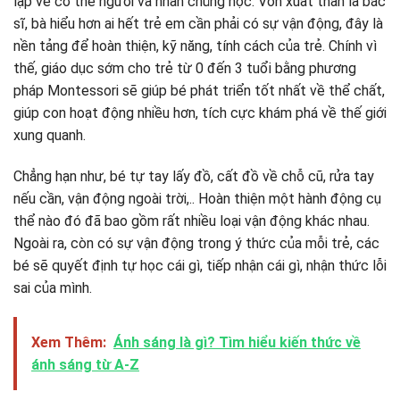
lập về cơ thể người và nhân chủng học. Vốn xuất thân là bác
sĩ, bà hiểu hơn ai hết trẻ em cần phải có sự vận động, đây là
nền tảng để hoàn thiện, kỹ năng, tính cách của trẻ. Chính vì
thế, giáo dục sớm cho trẻ từ 0 đến 3 tuổi bằng phương
pháp Montessori sẽ giúp bé phát triển tốt nhất về thể chất,
giúp con hoạt động nhiều hơn, tích cực khám phá về thế giới
xung quanh.
Chẳng hạn như, bé tự tay lấy đồ, cất đồ về chỗ cũ, rửa tay
nếu cần, vận động ngoài trời,.. Hoàn thiện một hành động cụ
thể nào đó đã bao gồm rất nhiều loại vận động khác nhau.
Ngoài ra, còn có sự vận động trong ý thức của mỗi trẻ, các
bé sẽ quyết định tự học cái gì, tiếp nhận cái gì, nhận thức lỗi
sai của mình.
Xem Thêm:
Ánh sáng là gì? Tìm hiểu kiến thức về
ánh sáng từ A-Z