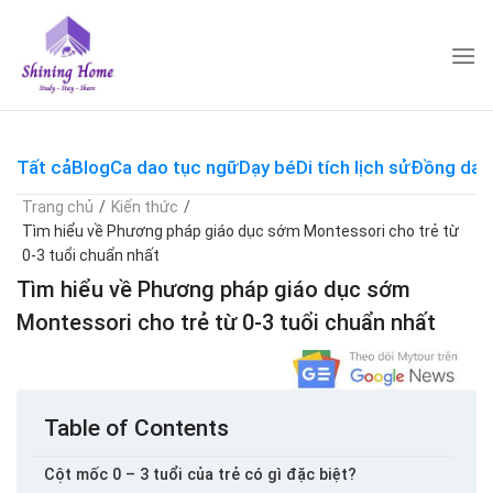
Skip
to
content
Tất cả
Blog
Ca dao tục ngữ
Dạy bé
Di tích lịch sử
Đồng dao
Trang chủ
/
Kiến thức
/
Tìm hiểu về Phương pháp giáo dục sớm Montessori cho trẻ từ
0-3 tuổi chuẩn nhất
Tìm hiểu về Phương pháp giáo dục sớm
Montessori cho trẻ từ 0-3 tuổi chuẩn nhất
Table of Contents
Cột mốc 0 – 3 tuổi của trẻ có gì đặc biệt?