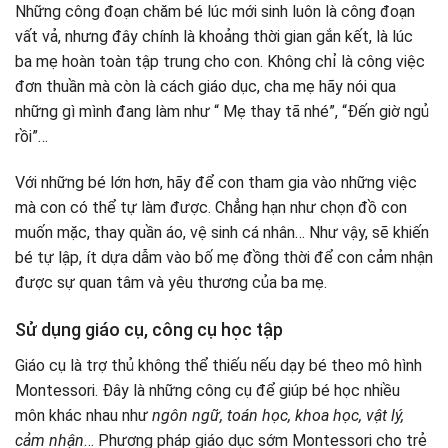
Những công đoạn chăm bé lúc mới sinh luôn là công đoạn
vất vả, nhưng đây chính là khoảng thời gian gắn kết, là lúc
ba mẹ hoàn toàn tập trung cho con. Không chỉ là công việc
đơn thuần mà còn là cách giáo dục, cha mẹ hãy nói qua
những gì mình đang làm như “ Mẹ thay tã nhé”, “Đến giờ ngủ
rồi”…
Với những bé lớn hơn, hãy để con tham gia vào những việc
mà con có thể tự làm được. Chẳng hạn như chọn đồ con
muốn mặc, thay quần áo, vệ sinh cá nhân… Như vậy, sẽ khiến
bé tự lập, ít dựa dẫm vào bố mẹ đồng thời để con cảm nhận
được sự quan tâm và yêu thương của ba mẹ.
Sử dụng giáo cụ, công cụ học tập
Giáo cụ là trợ thủ không thể thiếu nếu dạy bé theo mô hình
Montessori. Đây là những công cụ để giúp bé học nhiều
môn khác nhau như
ngôn ngữ, toán học, khoa học, vật lý,
cảm nhận
… Phương pháp giáo dục sớm Montessori cho trẻ