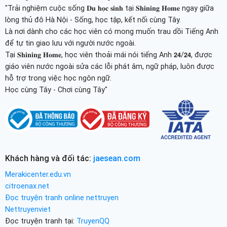
"Trải nghiệm cuộc sống 𝐃𝐮 𝐡𝐨̣𝐜 𝐬𝐢𝐧𝐡 tại 𝐒𝐡𝐢𝐧𝐢𝐧𝐠 𝐇𝐨𝐦𝐞 ngay giữa
lòng thủ đô Hà Nội - Sống, học tập, kết nối cùng Tây.
Là nơi dành cho các học viên có mong muốn trau dồi Tiếng Anh
để tự tin giao lưu với người nước ngoài.
Tại 𝐒𝐡𝐢𝐧𝐢𝐧𝐠 𝐇𝐨𝐦𝐞, học viên thoải mái nói tiếng Anh 𝟮𝟰/𝟮𝟰, được
giáo viên nước ngoài sửa các lỗi phát âm, ngữ pháp, luôn được
hỗ trợ trong việc học ngôn ngữ.
Học cùng Tây - Chơi cùng Tây"
Khách hàng và đối tác:
jaesean.com
Merakicenter.edu.vn
citroenax.net
Đọc truyện tranh online nettruyen
Nettruyenviet
Đọc truyện tranh tại:
TruyenQQ