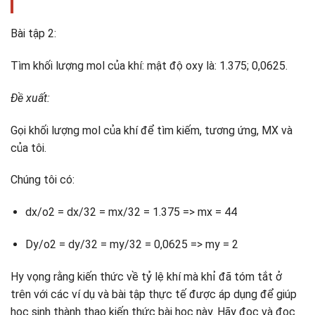
Bài tập 2:
Tìm khối lượng mol của khí: mật độ oxy là: 1.375; 0,0625.
Đề xuất:
Gọi khối lượng mol của khí để tìm kiếm, tương ứng, MX và
của tôi.
Chúng tôi có:
dx/o2 = dx/32 = mx/32 = 1.375 => mx = 44
Dy/o2 = dy/32 = my/32 = 0,0625 => my = 2
Hy vọng rằng kiến ​​thức về tỷ lệ khí mà khỉ đã tóm tắt ở
trên với các ví dụ và bài tập thực tế được áp dụng để giúp
học sinh thành thạo kiến ​​thức bài học này. Hãy đọc và đọc