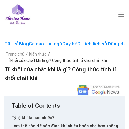
Skip
to
content
Tất cả
Blog
Ca dao tục ngữ
Dạy bé
Di tích lịch sử
Đồng dao
Trang chủ
/
Kiến thức
/
Tỉ khối của chất khí là gì? Công thức tính tỉ khối chất khí
Tỉ khối của chất khí là gì? Công thức tính tỉ
khối chất khí
Table of Contents
Tỷ lệ khí là bao nhiêu?
Làm thế nào để xác định khí nhiều hoặc nhẹ hơn không