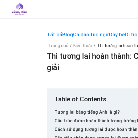
Skip
to
content
Tất cả
Blog
Ca dao tục ngữ
Dạy bé
Di tíc
Trang chủ
/
Kiến thức
/
Thì tương lai hoàn thà
Thì tương lai hoàn thành: Ch
giải
Table of Contents
Tương lai bằng tiếng Anh là gì?
Cấu trúc được hoàn thành trong tương l
Cách sử dụng tương lai được hoàn thàn