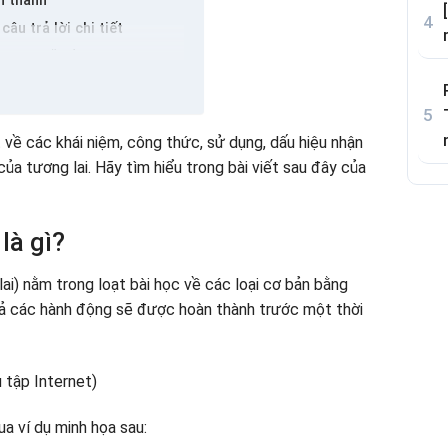
n thành
âu trả lời chi tiết
trong ngoặc đơn
thành câu
ích và sửa nó một cách chính xác
ược đề xuất đã cho
t về các khái niệm, công thức, sử dụng, dấu hiệu nhận
 của tương lai. Hãy tìm hiểu trong bài viết sau đây của
là gì?
ai) nằm trong loạt bài học về các loại cơ bản bằng
tả các hành động sẽ được hoàn thành trước một thời
a ví dụ minh họa sau: