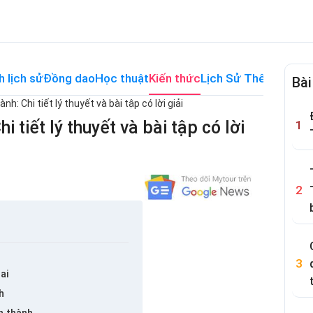
h lịch sử
Đồng dao
Học thuật
Kiến thức
Lịch Sử Thế Giới
Me
Bài
nh: Chi tiết lý thuyết và bài tập có lời giải
i tiết lý thuyết và bài tập có lời
ai
h