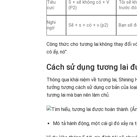
Tiêu
S + sẽ không có + V
Tôi sẽ k
cực
(P2)
trước đó
Nghi
Sẽ + s + có + v (p2)
Bạn sẽ đ
ngờ
Công thức cho tương lai không thay đổi với 
cô ấy, nó”.
Cách sử dụng tương lai 
Thông qua khái niệm về tương lai, Shining
tưởng tượng cách sử dụng cơ bản của loại 
tương lai mà bạn nên làm chủ:
Mô tả hành động, một cái gì đó xảy ra t