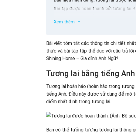
Dấu hiệu nhận dạng, tương lai được hoà
Bài tập được hoàn thành bởi tương lai + c
Bài tập 1: Cung cấp đúng dạng động từ 
Xem thêm
Bài tập 2: Chọn câu trả lời đúng để hoàn 
Bài tập 3: Tìm sai lầm trong câu, giải th
Bài tập 4: Viết lại câu dựa trên các từ đ
Bài viết tóm tắt các thông tin chi tiết nhấ
thức và bài tập tập thể dục với câu trả lời
Shining Home – Gia đình Anh Ngữ!
Tương lai bằng tiếng Anh 
Tương lai hoàn hảo (hoàn hảo trong tương l
tiếng Anh. Điều này được sử dụng để mô 
điểm nhất định trong tương lai.
Bạn có thể tưởng tượng tương lai thông qu