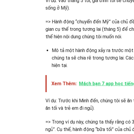
Ví dụ: Vào tháng 5 tới, gia đình tôi sẽ ch
sống ở Mỹ).
=> Hành động “chuyển đến Mỹ” của chủ đề 
gian cụ thể trong tương lai (tháng 5) để c
thể hiện nội dung chúng tôi muốn nói.
Mô tả một hành động xảy ra trước một 
chúng ta sẽ chia rẽ trong tương lai. C
hiện tại.
Xem Thêm:
Mách bạn 7 app học tiến
Ví dụ: Trước khi Minh đến, chúng tôi sẽ ăn 
ăn tối và trẻ em đi ngủ).
=> Trong ví dụ này, chúng ta thấy rằng có 3
ngủ”. Cụ thể, hành động “bữa tối” của chủ 