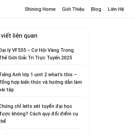
Shining Home
Giới Thiệu
Blog
Liên Hệ
me
Review trường cho bé
Thơ hay
Trò chơi dân gian
Truyện c
 viết liên quan
Đại lý VF555 – Cơ Hội Vàng Trong
Thế Giới Giải Trí Trực Tuyến 2025
Tiếng Anh lớp 1 unit 2 what’s this –
Tổng hợp kiến thức và hướng dẫn làm
bài tập
Chứng chỉ Ielts xét tuyển đại học
được không? Cách quy đổi điểm cụ
thể