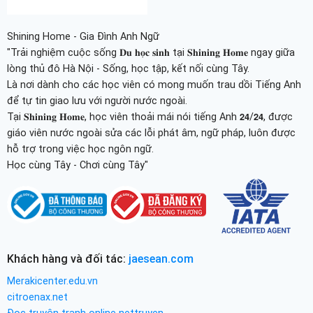
Shining Home - Gia Đình Anh Ngữ
"Trải nghiệm cuộc sống 𝐃𝐮 𝐡𝐨̣𝐜 𝐬𝐢𝐧𝐡 tại 𝐒𝐡𝐢𝐧𝐢𝐧𝐠 𝐇𝐨𝐦𝐞 ngay giữa
lòng thủ đô Hà Nội - Sống, học tập, kết nối cùng Tây.
Là nơi dành cho các học viên có mong muốn trau dồi Tiếng Anh
để tự tin giao lưu với người nước ngoài.
Tại 𝐒𝐡𝐢𝐧𝐢𝐧𝐠 𝐇𝐨𝐦𝐞, học viên thoải mái nói tiếng Anh 𝟮𝟰/𝟮𝟰, được
giáo viên nước ngoài sửa các lỗi phát âm, ngữ pháp, luôn được
hỗ trợ trong việc học ngôn ngữ.
Học cùng Tây - Chơi cùng Tây"
Khách hàng và đối tác:
jaesean.com
Merakicenter.edu.vn
citroenax.net