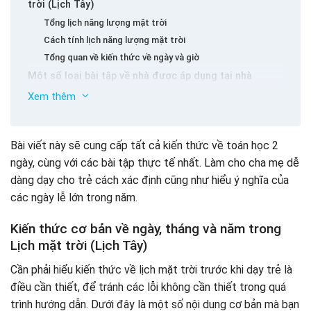
trời (Lịch Tây)
Tổng lịch năng lượng mặt trời
Cách tính lịch năng lượng mặt trời
Tổng quan về kiến ​​thức về ngày và giờ
Một số loại bài tập về nhà được áp dụng tại nhà
Dạy con bạn nhận ra và hiểu ý nghĩa của những ngày lễ
Xem thêm
lớn trong năm
Những ngày lễ lớn trong năm theo lịch năng lượng mặt trời
Bài viết này sẽ cung cấp tất cả kiến ​​thức về toán học 2
Những ngày lễ lớn trong năm theo lịch âm
ngày, cùng với các bài tập thực tế nhất. Làm cho cha mẹ dễ
dàng dạy cho trẻ cách xác định cũng như hiểu ý nghĩa của
các ngày lễ lớn trong năm.
Kiến thức cơ bản về ngày, tháng và năm trong
Lịch mặt trời (Lịch Tây)
Cần phải hiểu kiến ​​thức về lịch mặt trời trước khi dạy trẻ là
điều cần thiết, để tránh các lỗi không cần thiết trong quá
trình hướng dẫn. Dưới đây là một số nội dung cơ bản mà bạn