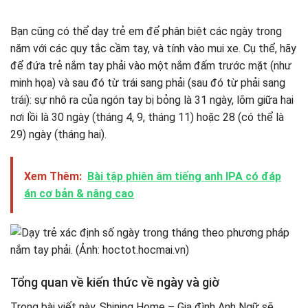
Bạn cũng có thể dạy trẻ em để phân biệt các ngày trong
năm với các quy tắc cầm tay, và tính vào mui xe. Cụ thể, hãy
để đứa trẻ nắm tay phải vào một nắm đấm trước mặt (như
minh họa) và sau đó từ trái sang phải (sau đó từ phải sang
trái): sự nhô ra của ngón tay bị bỏng là 31 ngày, lõm giữa hai
nơi lồi là 30 ngày (tháng 4, 9, tháng 11) hoặc 28 (có thể là
29) ngày (tháng hai).
Xem Thêm:
Bài tập phiên âm tiếng anh IPA có đáp
án cơ bản & nâng cao
Tổng quan về kiến ​​thức về ngày và giờ
Trong bài viết này, Shining Home – Gia đình Anh Ngữ sẽ