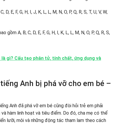
E, F, G, H, I, J, K, L, L, M, N, O, P, Q, R, S, T, U, V, W,
ồm A, B, C, D, E, F, G, H, I, K, L, L, M, N, O, P, Q, R, S,
là gì? Cấu tạo phân tử, tính chất, ứng dụng và
tiếng Anh bị phá vỡ cho em bé –
tiếng Anh đã phá vỡ em bé cũng đòi hỏi trẻ em phải
 và hàm linh hoạt và tiêu điểm. Do đó, cha mẹ có thể
iển lưỡi, môi và những động tác tham lam theo cách