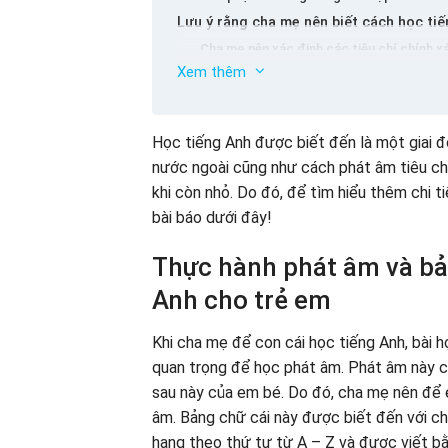
Lưu ý rằng cha mẹ nên biết cách học ti
Cha mẹ nên xác định các tiêu chí chính x
Xem thêm
Không buộc trẻ em học tiếng Anh và tránh
Hãy để em bé của bạn tham gia các khóa h
Hướng dẫn về cách giúp trẻ học tiếng A
Học tiếng Anh được biết đến là một giai đ
Hãy để em bé của bạn thực hành phát âm
nước ngoài cũng như cách phát âm tiêu chu
Hát bài hát dành cho trẻ em tiếng Anh ch
khi còn nhỏ. Do đó, để tìm hiểu thêm chi t
Đọc truyện tranh yêu thích của bạn bằng 
bài báo dưới đây!
Hãy để em bé thực hành giao tiếp tại nhà
Phần kết luận
Thực hành phát âm và bản
Anh cho trẻ em
Khi cha mẹ để con cái học tiếng Anh, bài h
quan trọng để học phát âm. Phát âm này c
sau này của em bé. Do đó, cha mẹ nên để e
âm. Bảng chữ cái này được biết đến với ch
hạng theo thứ tự từ A – Z và được viết bằ