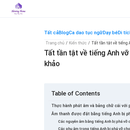
Skip
to
content
Tất cả
Blog
Ca dao tục ngữ
Dạy bé
Di tíc
Trang chủ
/
Kiến thức
/
Tất tần tật về tiếng
Tất tần tật về tiếng Anh 
khảo
Table of Contents
Thực hành phát âm và bảng chữ cái với 
Âm thanh được đặt bằng tiếng Anh bị p
Các nguyên âm bằng tiếng Anh bị phá vỡ 
Các phụ âm trong tiếng Anh bị phá vỡ ch