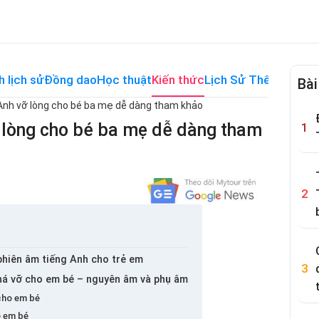
h lịch sử
Đồng dao
Học thuật
Kiến thức
Lịch Sử Thế Giới
Me
Bài
 Anh vỡ lòng cho bé ba mẹ dễ dàng tham khảo
vỡ lòng cho bé ba mẹ dễ dàng tham
phiên âm tiếng Anh cho trẻ em
há vỡ cho em bé – nguyên âm và phụ âm
cho em bé
o em bé