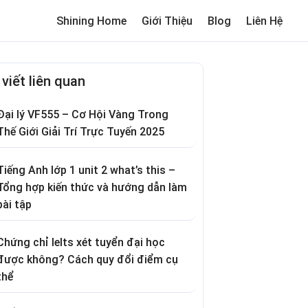
Shining Home
Giới Thiệu
Blog
Liên Hệ
me
Review trường cho bé
Thơ hay
Trò chơi dân gian
Truyện c
 viết liên quan
Đại lý VF555 – Cơ Hội Vàng Trong
Thế Giới Giải Trí Trực Tuyến 2025
Tiếng Anh lớp 1 unit 2 what’s this –
Tổng hợp kiến thức và hướng dẫn làm
bài tập
Chứng chỉ Ielts xét tuyển đại học
được không? Cách quy đổi điểm cụ
thể