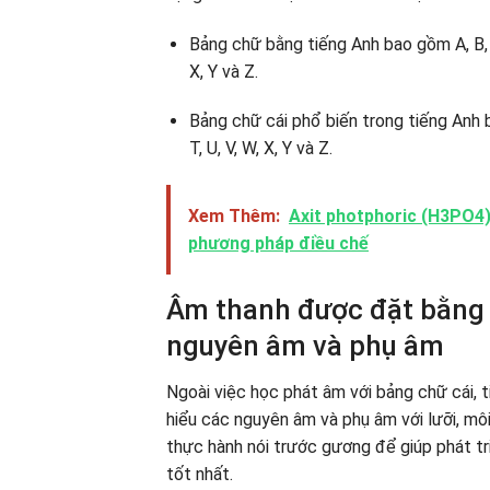
Bảng chữ bằng tiếng Anh bao gồm A, B, C, D, 
X, Y và Z.
Bảng chữ cái phổ biến trong tiếng Anh bao g
T, U, V, W, X, Y và Z.
Xem Thêm:
Axit photphoric (H3PO4) 
phương pháp điều chế
Âm thanh được đặt bằng 
nguyên âm và phụ âm
Ngoài việc học phát âm với bảng chữ cái, 
hiểu các nguyên âm và phụ âm với lưỡi, môi
thực hành nói trước gương để giúp phát tr
tốt nhất.