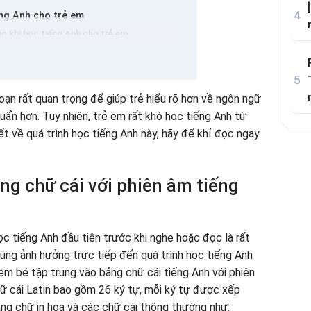
ếng Anh cho trẻ em
ác khi học tiếng Anh cho trẻ em
 khiến trẻ ghét học
ọc tiếng Anh trực tuyến tại ứng dụng khỉ
nh với cách phát âm tiêu chuẩn
oạn rất quan trọng để giúp trẻ hiểu rõ hơn về ngôn ngữ
 thông qua phát âm khỉ
ẩn hơn. Tuy nhiên, trẻ em rất khó học tiếng Anh từ
o trẻ em để học tiếng Anh
iết về quá trình học tiếng Anh này, hãy để khỉ đọc ngay
tiếng Anh trước khi ngủ
 và phát âm tiêu chuẩn
g chữ cái với phiên âm tiếng
ọc tiếng Anh đầu tiên trước khi nghe hoặc đọc là rất
ũng ảnh hưởng trực tiếp đến quá trình học tiếng Anh
m bé tập trung vào bảng chữ cái tiếng Anh với phiên
ữ cái Latin bao gồm 26 ký tự, mỗi ký tự được xếp
ng chữ in hoa và các chữ cái thông thường như: