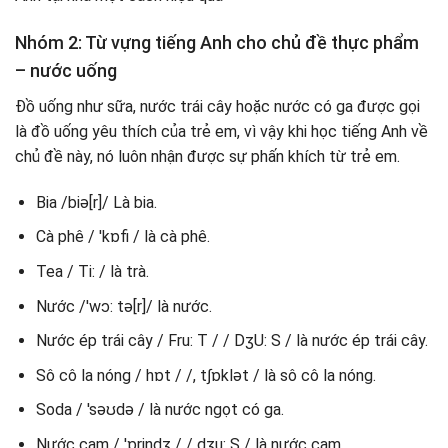
Nhóm 2: Từ vựng tiếng Anh cho chủ đề thực phẩm
– nước uống
Đồ uống như sữa, nước trái cây hoặc nước có ga được gọi
là đồ uống yêu thích của trẻ em, vì vậy khi học tiếng Anh về
chủ đề này, nó luôn nhận được sự phấn khích từ trẻ em.
Bia /biə[r]/ Là bia.
Cà phê / 'kɒfi / là cà phê.
Tea / Ti: / là trà.
Nước /'wɔ: tə[r]/ là nước.
Nước ép trái cây / Fru: T / / DʒU: S / là nước ép trái cây.
Sô cô la nóng / hɒt / /, t∫ɒklət / là sô cô la nóng.
Soda / 'səʊdə / là nước ngọt có ga.
Nước cam / 'ɒrindʒ / / dʒu: S / là nước cam.