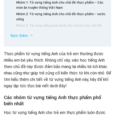
Nhóm 1: Từ vựng tiếng Anh cho chủ đề thực phẩm – Các
món ăn truyền thống Việt Nam
Nhóm 2: Từ vựng tiếng Anh cho chủ đề thực phẩm – nước
uống
Nhóm 3: Từ vựng tiếng Anh dành cho trẻ em cho chủ đề
thực phẩm – gạo và mì
Xem thêm
Nhóm 4: Từ vựng tiếng Anh trẻ em cho chủ đề thực phẩm
Cách đặt câu với từ vựng tiếng Anh cho chủ đề thực
– Thịt
phẩm
Nhóm 5: Từ vựng tiếng Anh cho chủ đề thực phẩm – Cách
Thực phẩm từ vựng tiếng Anh của trẻ em thường được
nấu thức ăn
Động từ tiếng Anh về quá trình nấu ăn
nhiều em bé yêu thích. Không chỉ vậy, việc học tiếng Anh
Nhóm 6: Từ vựng tiếng Anh trẻ em cho thực phẩm – món
Các loại bữa ăn tiếng Anh trong ngày
tráng miệng
theo chủ đề này được đảm bảo mang lại nhiều lợi ích khác
Cách giúp trẻ học từ vựng tiếng Anh cho trẻ em có chủ
Nhóm 7: Từ vựng tiếng Anh về đồ ăn nhẹ
nhau cũng như giúp trẻ củng cố kiến ​​thức từ khi còn nhỏ. Để
đề thực phẩm hiệu quả hơn
tìm hiểu thêm chi tiết về từ vựng tiếng Anh này, hãy để khỉ
Tham gia các khóa học tiếng Anh cho trẻ em ở khỉ
ngay lập tức đọc bài viết dưới đây!
Chỉ định bài tập về nhà cho trẻ em sau mỗi bài học tiếng
Anh
Các nhóm từ vựng tiếng Anh thực phẩm phổ
Các câu hỏi bằng tiếng Anh để giúp trẻ em nghĩ về từ vựng
biến nhất
Học tiếng Anh cho thực phẩm với hình ảnh sống động
Phần kết luận
Học từ vựng tiếng Anh cho trẻ em thực phẩm luôn được