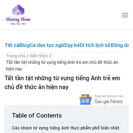
Skip
to
content
Tất cả
Blog
Ca dao tục ngữ
Dạy bé
Di tích lịch sử
Đồng dao
Trang chủ
/
Kiến thức
/
Tất tần tật những từ vựng tiếng Anh trẻ em chủ đề thức ăn
hiện nay
Tất tần tật những từ vựng tiếng Anh trẻ em
chủ đề thức ăn hiện nay
Table of Contents
Các nhóm từ vựng tiếng Anh thực phẩm phổ biến nhất