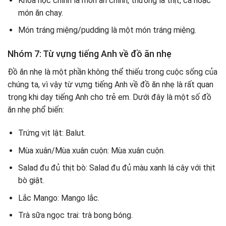
Khóa học chính là món ăn chính, thường là thịt, cá hoặc
món ăn chay.
Món tráng miệng/pudding là một món tráng miệng.
Nhóm 7: Từ vựng tiếng Anh về đồ ăn nhẹ
Đồ ăn nhẹ là một phần không thể thiếu trong cuộc sống của
chúng ta, vì vậy từ vựng tiếng Anh về đồ ăn nhẹ là rất quan
trọng khi dạy tiếng Anh cho trẻ em. Dưới đây là một số đồ
ăn nhẹ phổ biến:
Trứng vịt lật: Balut.
Mùa xuân/Mùa xuân cuộn: Mùa xuân cuộn.
Salad đu đủ thịt bò: Salad đu đủ màu xanh lá cây với thịt
bò giật.
Lắc Mango: Mango lắc.
Trà sữa ngọc trai: trà bong bóng.