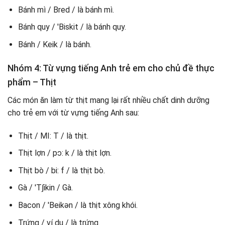
Bánh mì / Bred / là bánh mì.
Bánh quy / 'Biskit / là bánh quy.
Bánh / Keik / là bánh.
Nhóm 4: Từ vựng tiếng Anh trẻ em cho chủ đề thực
phẩm – Thịt
Các món ăn làm từ thịt mang lại rất nhiều chất dinh dưỡng
cho trẻ em với từ vựng tiếng Anh sau:
Thịt / MI: T / là thịt.
Thịt lợn / pɔ: k / là thịt lợn.
Thịt bò / bi: f / là thịt bò.
Gà / 'T∫ikin / Gà.
Bacon / 'Beikən / là thịt xông khói.
Trứng / ví dụ / là trứng.