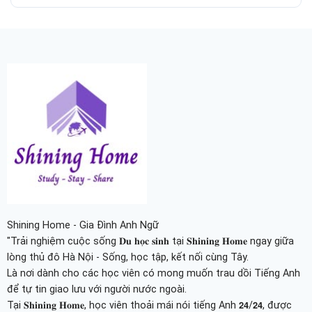
Shining Home - Gia Đình Anh Ngữ
"Trải nghiệm cuộc sống 𝐃𝐮 𝐡𝐨̣𝐜 𝐬𝐢𝐧𝐡 tại 𝐒𝐡𝐢𝐧𝐢𝐧𝐠 𝐇𝐨𝐦𝐞 ngay giữa
lòng thủ đô Hà Nội - Sống, học tập, kết nối cùng Tây.
Là nơi dành cho các học viên có mong muốn trau dồi Tiếng Anh
để tự tin giao lưu với người nước ngoài.
Tại 𝐒𝐡𝐢𝐧𝐢𝐧𝐠 𝐇𝐨𝐦𝐞, học viên thoải mái nói tiếng Anh 𝟮𝟰/𝟮𝟰, được