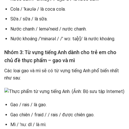
Cola / 'kəʊlə / là coca cola.
Sữa / sữa / là sữa.
Nước chanh / lemə'neid / nước chanh.
Nước khoáng /'minərəl / /' wɔ: tə[r]/ là nước khoáng.
Nhóm 3: Từ vựng tiếng Anh dành cho trẻ em cho
chủ đề thực phẩm – gạo và mì
Các loại gạo và mì sẽ có từ vựng tiếng Anh phổ biến nhất
như sau:
Gạo / rais / là gạo.
Gạo chiên / fraid / / rais / được chiên gạo.
Mì / 'nʊ: dl / là mì.