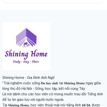
Shining Home - Gia Đình Anh Ngữ
"Trải nghiệm cuộc sống 𝐃𝐮 𝐡𝐨̣𝐜 𝐬𝐢𝐧𝐡 tại 𝐒𝐡𝐢𝐧𝐢𝐧𝐠 𝐇𝐨𝐦𝐞 ngay giữa
lòng thủ đô Hà Nội - Sống, học tập, kết nối cùng Tây.
Là nơi dành cho các học viên có mong muốn trau dồi Tiếng Anh
để tự tin giao lưu với người nước ngoài.
Tại 𝐒𝐡𝐢𝐧𝐢𝐧𝐠 𝐇𝐨𝐦𝐞, học viên thoải mái nói tiếng Anh 𝟮𝟰/𝟮𝟰, được