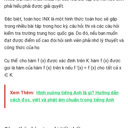
phải hiểu phải được giải quyết.
Đặc biệt, toán học INX là một hình thức toán học sẽ gặp
trong nhiều bài tập trong học kỳ, câu hỏi thi và các câu hỏi
kiểm tra trường trung học quốc gia. Do đó, nếu bạn muốn
đạt được điểm số cao đòi hỏi sinh viên phải nhớ lý thuyết và
công thức của họ.
Cụ thể: cho hàm f (x) được xác định trên K. hàm f (x) được
gọi là hàm của hàm f (x) trên k nếu f '(x) = f (x) cho tất cả x
∈ K.
Xem Thêm:
Hình vuông tiếng Anh là gì? Hướng dẫn
cách đọc, viết và phát âm chuẩn trong tiếng Anh