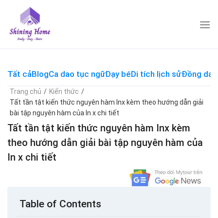
Skip
to
content
Tất cả
Blog
Ca dao tục ngữ
Dạy bé
Di tích lịch sử
Đồng dao
Trang chủ
/
Kiến thức
/
Tất tần tật kiến thức nguyên hàm Inx kèm theo hướng dẫn giải
bài tập nguyên hàm của In x chi tiết
Tất tần tật kiến thức nguyên hàm Inx kèm
theo hướng dẫn giải bài tập nguyên hàm của
In x chi tiết
Table of Contents