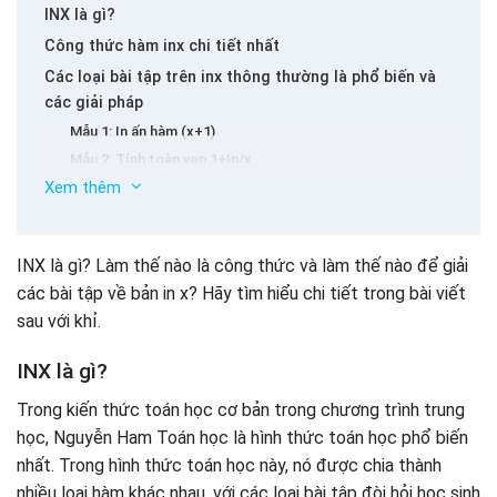
INX là gì?
Công thức hàm inx chi tiết nhất
Các loại bài tập trên inx thông thường là phổ biến và
các giải pháp
Mẫu 1: In ấn hàm (x+1)
Mẫu 2: Tính toàn vẹn 1+In/x
Xem thêm
Mẫu 3: Trí thông minh của In (AX+B)
Mẫu 4: Hàm chính của In (x2 +1) DX
Mẫu 5: Hàm của hàm f (x) = in/x
INX là gì? Làm thế nào là công thức và làm thế nào để giải
Mẫu 6: Tính hàm ban đầu của in (inx)/x
các bài tập về bản in x? Hãy tìm hiểu chi tiết trong bài viết
Các bài tập chính về in ấn bản thân
sau với khỉ.
Kết luận
INX là gì?
Trong kiến ​​thức toán học cơ bản trong chương trình trung
học, Nguyễn Ham Toán học là hình thức toán học phổ biến
nhất. Trong hình thức toán học này, nó được chia thành
nhiều loại hàm khác nhau, với các loại bài tập đòi hỏi học sinh