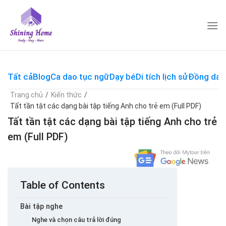
Skip
to
content
Tất cả
Blog
Ca dao tục ngữ
Dạy bé
Di tích lịch sử
Đồng dao
Trang chủ
/
Kiến thức
/
Tất tần tật các dạng bài tập tiếng Anh cho trẻ em (Full PDF)
Tất tần tật các dạng bài tập tiếng Anh cho trẻ
em (Full PDF)
Table of Contents
Bài tập nghe
Nghe và chọn câu trả lời đúng