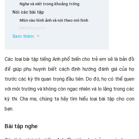
Nghe và viết trong khoảng trống
Nói các bài tập
Nhìn vào hình ảnh và nói theo mô hình
Nói theo gợi ý
Xem thêm
Bài tập
Sắp xếp các từ
Kiểm tra câu trả lời đúng
Các loại bài tập tiếng Anh phổ biến cho trẻ em sẽ là bản đồ
Đổ đầy
để giúp phụ huynh biết cách định hướng đánh giá của họ
Tiếng Anh tiếng Anh kết hợp với chơi game
trước các kỳ thi quan trọng đầu tiên. Do đó, họ có thể quen
với môi trường và không còn ngạc nhiên và lo lắng trong các
kỳ thi. Cha mẹ, chúng ta hãy tìm hiểu loại bài tập cho con
bạn.
Bài tập nghe