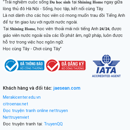
"Trải nghiệm cuộc sống 𝐃𝐮 𝐡𝐨̣𝐜 𝐬𝐢𝐧𝐡 tại 𝐒𝐡𝐢𝐧𝐢𝐧𝐠 𝐇𝐨𝐦𝐞 ngay giữa
lòng thủ đô Hà Nội - Sống, học tập, kết nối cùng Tây.
Là nơi dành cho các học viên có mong muốn trau dồi Tiếng Anh
để tự tin giao lưu với người nước ngoài.
Tại 𝐒𝐡𝐢𝐧𝐢𝐧𝐠 𝐇𝐨𝐦𝐞, học viên thoải mái nói tiếng Anh 𝟮𝟰/𝟮𝟰, được
giáo viên nước ngoài sửa các lỗi phát âm, ngữ pháp, luôn được
hỗ trợ trong việc học ngôn ngữ.
Học cùng Tây - Chơi cùng Tây"
Khách hàng và đối tác:
jaesean.com
Merakicenter.edu.vn
citroenax.net
Đọc truyện tranh online nettruyen
Nettruyenviet
Đọc truyện tranh tại:
TruyenQQ