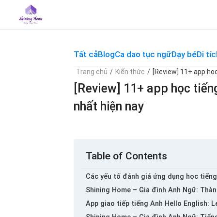
Skip
to
content
Tất cả
Blog
Ca dao tục ngữ
Dạy bé
Di tíc
Trang chủ
/
Kiến thức
/
[Review] 11+ app học
[Review] 11+ app học tiến
nhất hiện nay
Table of Contents
Các yếu tố đánh giá ứng dụng học tiếng
Shining Home – Gia đình Anh Ngữ: Thàn
App giao tiếp tiếng Anh Hello English: L