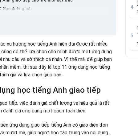
 Anh giao tiếp cho trẻ mới bắt đầu
& Speak English
tiếp
 Learn Languages
g Anh giao tiếp nổi bật
các xu hướng học tiếng Anh hiện đại được rất nhiều
 ai cũng có thể lựa chọn cho mình được một ứng dụng
ng Anh giao tiếp
i nhu cầu và sở thích cá nhân. Vì thế mà, để giúp bạn
 phần mềm, thì sau đây là top 11 ứng dụng học tiếng
nh giá và lựa chọn giúp bạn.
tiếp tiếng Anh cùng Shining Home – Gia đình Anh
dụng học tiếng Anh giao tiếp
ười mất gốc
ao tiếp, việc đánh giá chất lượng và hiệu quả là rất
ạn đánh giá ứng dụng một cách toàn diện:
 tiên ứng dụng giao tiếp tiếng Anh có giao diện đơn
 và mượt mà, giúp người học tập trung vào nội dung.