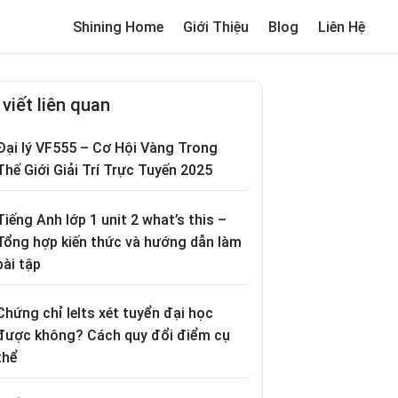
Shining Home
Giới Thiệu
Blog
Liên Hệ
me
Review trường cho bé
Thơ hay
Trò chơi dân gian
Truyện c
 viết liên quan
Đại lý VF555 – Cơ Hội Vàng Trong
Thế Giới Giải Trí Trực Tuyến 2025
Tiếng Anh lớp 1 unit 2 what’s this –
Tổng hợp kiến thức và hướng dẫn làm
bài tập
Chứng chỉ Ielts xét tuyển đại học
được không? Cách quy đổi điểm cụ
thể