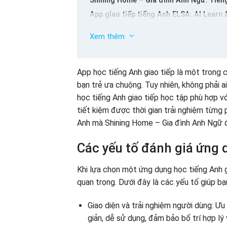
Shining Home – Gia đình Anh Ngữ: Tiếng
App giao tiếp tiếng Anh ELSA: AI Learn 
Duolingo: Phần mềm học tiếng Anh giao 
Xem thêm
Ứng dụng giao tiếp tiếng Anh Babbel –
Lingbe: Thực hành ngôn ngữ
ABA English: Một trong các app học tiến
App học tiếng Anh giao tiếp là một trong 
bạn trẻ ưa chuộng. Tuy nhiên, không phải
App giao tiếp tiếng Anh The Coach: Tiế
học tiếng Anh giao tiếp học tập phù hợp vớ
Cake: App học tiếng Anh giao tiếp
tiết kiệm được thời gian trải nghiệm từng
Ứng dụng giao tiếp tiếng Anh Ted Ed
Anh mà Shining Home – Gia đình Anh Ngữ đá
Nâng cao hiệu quả học phát âm và giao 
Ngữ Speak
Các yếu tố đánh giá ứng 
Lộ trình học tiếng Anh giao tiếp cho ng
Bước 1: Xây dựng nền tảng ngôn ngữ
Khi lựa chọn một ứng dụng học tiếng Anh gi
Bước 2: Luyện nghe và phản xạ
quan trọng. Dưới đây là các yếu tố giúp b
Bước 3: Thực hành nói
Giao diện và trải nghiệm người dùng: Ưu
giản, dễ sử dụng, đảm bảo bố trí hợp lý