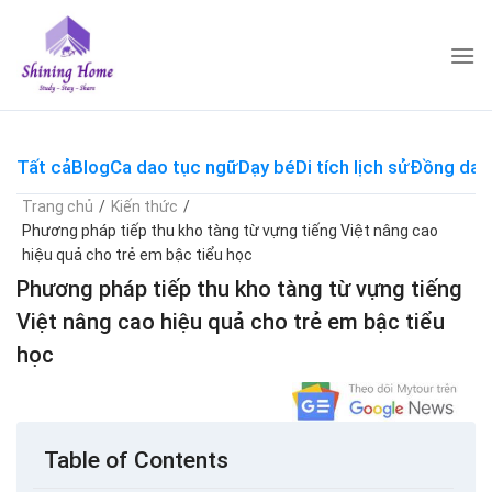
Skip
to
content
Tất cả
Blog
Ca dao tục ngữ
Dạy bé
Di tích lịch sử
Đồng dao
Trang chủ
/
Kiến thức
/
Phương pháp tiếp thu kho tàng từ vựng tiếng Việt nâng cao
hiệu quả cho trẻ em bậc tiểu học
Phương pháp tiếp thu kho tàng từ vựng tiếng
Việt nâng cao hiệu quả cho trẻ em bậc tiểu
học
Table of Contents