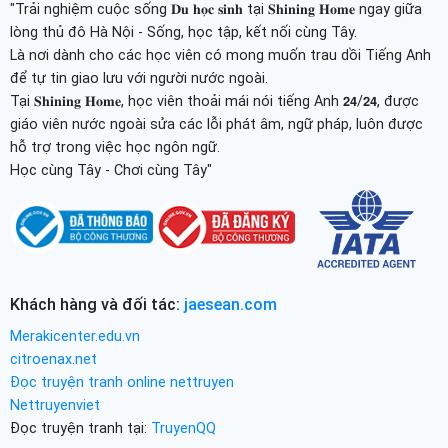
"Trải nghiệm cuộc sống 𝐃𝐮 𝐡𝐨̣𝐜 𝐬𝐢𝐧𝐡 tại 𝐒𝐡𝐢𝐧𝐢𝐧𝐠 𝐇𝐨𝐦𝐞 ngay giữa
lòng thủ đô Hà Nội - Sống, học tập, kết nối cùng Tây.
Là nơi dành cho các học viên có mong muốn trau dồi Tiếng Anh
để tự tin giao lưu với người nước ngoài.
Tại 𝐒𝐡𝐢𝐧𝐢𝐧𝐠 𝐇𝐨𝐦𝐞, học viên thoải mái nói tiếng Anh 𝟮𝟰/𝟮𝟰, được
giáo viên nước ngoài sửa các lỗi phát âm, ngữ pháp, luôn được
hỗ trợ trong việc học ngôn ngữ.
Học cùng Tây - Chơi cùng Tây"
Khách hàng và đối tác:
jaesean.com
Merakicenter.edu.vn
citroenax.net
Đọc truyện tranh online nettruyen
Nettruyenviet
Đọc truyện tranh tại:
TruyenQQ