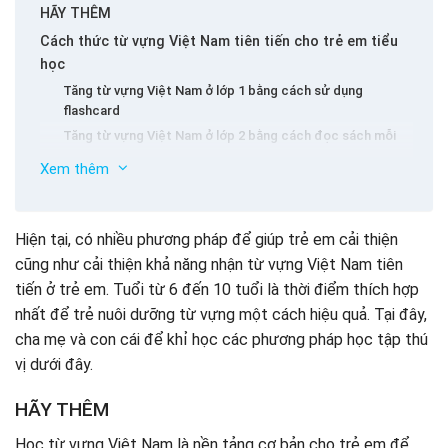
HÃY THÊM
Cách thức từ vựng Việt Nam tiên tiến cho trẻ em tiểu
học
Tăng từ vựng Việt Nam ở lớp 1 bằng cách sử dụng
flashcard
Tăng từ vựng Việt Nam ở lớp 2 bằng cách đọc sách mỗi
ngày cho trẻ em
Xem thêm
Tăng từ vựng Việt Nam lớp 3 của Việt Nam thông qua chơi
chữ, vần điệu
Tăng từ vựng lớp 4 của Việt Nam bằng cách dạy trẻ xác
Hiện tại, có nhiều phương pháp để giúp trẻ em cải thiện
định các đối tượng thông qua các giác quan
cũng như cải thiện khả năng nhận từ vựng Việt Nam tiên
Tăng từ vựng Việt Nam lớp 5 bằng cách dạy con bạn so
tiến ở trẻ em. Tuổi từ 6 đến 10 tuổi là thời điểm thích hợp
sánh từ vựng biết
nhất để trẻ nuôi dưỡng từ vựng một cách hiệu quả. Tại đây,
Tăng từ vựng Việt Nam cao mới thông qua một loạt các
câu chuyện và trò chơi với Vmonkey
cha mẹ và con cái để khỉ học các phương pháp học tập thú
vị dưới đây.
HÃY THÊM
Học từ vựng Việt Nam là nền tảng cơ bản cho trẻ em để