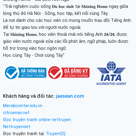
"Trải nghiệm cuộc sống 𝐃𝐮 𝐡𝐨̣𝐜 𝐬𝐢𝐧𝐡 tại 𝐒𝐡𝐢𝐧𝐢𝐧𝐠 𝐇𝐨𝐦𝐞 ngay giữa
lòng thủ đô Hà Nội - Sống, học tập, kết nối cùng Tây.
Là nơi dành cho các học viên có mong muốn trau dồi Tiếng Anh
để tự tin giao lưu với người nước ngoài.
Tại 𝐒𝐡𝐢𝐧𝐢𝐧𝐠 𝐇𝐨𝐦𝐞, học viên thoải mái nói tiếng Anh 𝟮𝟰/𝟮𝟰, được
giáo viên nước ngoài sửa các lỗi phát âm, ngữ pháp, luôn được
hỗ trợ trong việc học ngôn ngữ.
Học cùng Tây - Chơi cùng Tây"
Khách hàng và đối tác:
jaesean.com
Merakicenter.edu.vn
citroenax.net
Đọc truyện tranh online nettruyen
Nettruyenviet
Đọc truyện tranh tại:
TruyenQQ