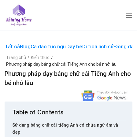
Skip
to
content
Tất cả
Blog
Ca dao tục ngữ
Dạy bé
Di tích lịch sử
Đồng dao
Trang chủ
/
Kiến thức
/
Phương pháp dạy bảng chữ cái Tiếng Anh cho bé nhớ lâu
Phương pháp dạy bảng chữ cái Tiếng Anh cho
bé nhớ lâu
Table of Contents
Sử dụng bảng chữ cái tiếng Anh có chứa ngữ âm và
đẹp