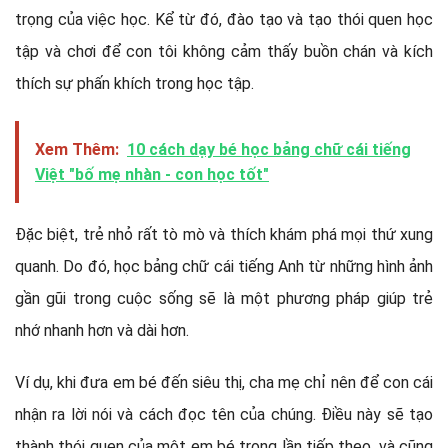
trọng của việc học. Kể từ đó, đào tạo và tạo thói quen học
tập và chơi để con tôi không cảm thấy buồn chán và kích
thích sự phấn khích trong học tập.
Xem Thêm:
10 cách dạy bé học bảng chữ cái tiếng
Việt "bố mẹ nhàn - con học tốt"
Đặc biệt, trẻ nhỏ rất tò mò và thích khám phá mọi thứ xung
quanh. Do đó, học bảng chữ cái tiếng Anh từ những hình ảnh
gần gũi trong cuộc sống sẽ là một phương pháp giúp trẻ
nhớ nhanh hơn và dài hơn.
Ví dụ, khi đưa em bé đến siêu thị, cha mẹ chỉ nên để con cái
nhận ra lời nói và cách đọc tên của chúng. Điều này sẽ tạo
thành thói quen của một em bé trong lần tiếp theo, và cũng