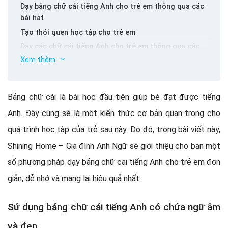
Dạy bảng chữ cái tiếng Anh cho trẻ em thông qua các
bài hát
Tạo thói quen học tập cho trẻ em
Dạy các chữ cái tiếng Anh cho trẻ em thông qua các
dấu hiệu và các đối tượng xung quanh
Xem thêm
Tạo môi trường học tập toàn diện cho trẻ em
Bảng chữ cái là bài học đầu tiên giúp bé đạt được tiếng
Anh. Đây cũng sẽ là một kiến ​​thức cơ bản quan trọng cho
quá trình học tập của trẻ sau này. Do đó, trong bài viết này,
Shining Home – Gia đình Anh Ngữ sẽ giới thiệu cho bạn một
số phương pháp dạy bảng chữ cái tiếng Anh cho trẻ em đơn
giản, dễ nhớ và mang lại hiệu quả nhất.
Sử dụng bảng chữ cái tiếng Anh có chứa ngữ âm
và đẹp