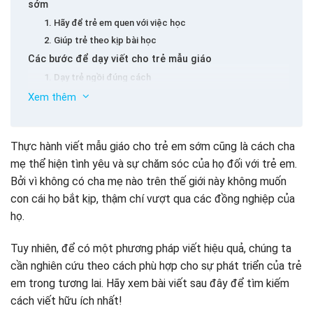
sớm
1. Hãy để trẻ em quen với việc học
2. Giúp trẻ theo kịp bài học
Các bước để dạy viết cho trẻ mẫu giáo
1. Dạy trẻ ngồi đúng cách
2. Dạy trẻ học các từ Việt Nam
Xem thêm
3. Dạy cách viết thư cho trẻ mẫu giáo
4. Dạy trẻ thực hành viết mẫu giáo
Thực hành viết mẫu giáo cho trẻ em sớm cũng là cách cha
Sử dụng các công cụ hỗ trợ giảng dạy mẫu giáo Việt
mẹ thể hiện tình yêu và sự chăm sóc của họ đối với trẻ em.
Nam
Bởi vì không có cha mẹ nào trên thế giới này không muốn
1. Sử dụng sách viết
con cái họ bắt kịp, thậm chí vượt qua các đồng nghiệp của
2. Sử dụng ứng dụng học tập Việt Nam số 1 tại Việt Nam –
Vmonkey
họ.
Tuy nhiên, để có một phương pháp viết hiệu quả, chúng ta
cần nghiên cứu theo cách phù hợp cho sự phát triển của trẻ
em trong tương lai. Hãy xem bài viết sau đây để tìm kiếm
cách viết hữu ích nhất!