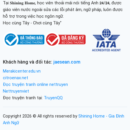
Tại 𝐒𝐡𝐢𝐧𝐢𝐧𝐠 𝐇𝐨𝐦𝐞, học viên thoải mái nói tiếng Anh 𝟮𝟰/𝟮𝟰, được
giáo viên nước ngoài sửa các lỗi phát âm, ngữ pháp, luôn được
hỗ trợ trong việc học ngôn ngữ.
Học cùng Tây - Chơi cùng Tây"
Khách hàng và đối tác:
jaesean.com
Merakicenter.edu.vn
citroenax.net
Đọc truyện tranh online nettruyen
Nettruyenviet
Đọc truyện tranh tại:
TruyenQQ
Copyright 2026 © All rights reserved by
Shining Home - Gia Đình
Anh Ngữ