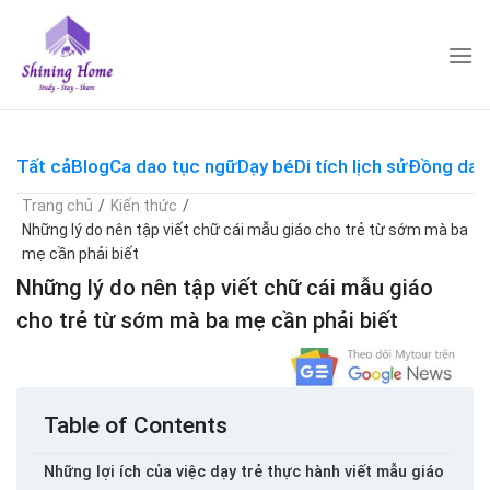
Skip
to
content
Tất cả
Blog
Ca dao tục ngữ
Dạy bé
Di tích lịch sử
Đồng dao
Trang chủ
/
Kiến thức
/
Những lý do nên tập viết chữ cái mẫu giáo cho trẻ từ sớm mà ba
mẹ cần phải biết
Những lý do nên tập viết chữ cái mẫu giáo
cho trẻ từ sớm mà ba mẹ cần phải biết
Table of Contents
Những lợi ích của việc dạy trẻ thực hành viết mẫu giáo