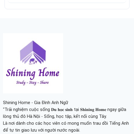
Shining Home - Gia Đình Anh Ngữ
"Trải nghiệm cuộc sống 𝐃𝐮 𝐡𝐨̣𝐜 𝐬𝐢𝐧𝐡 tại 𝐒𝐡𝐢𝐧𝐢𝐧𝐠 𝐇𝐨𝐦𝐞 ngay giữa
lòng thủ đô Hà Nội - Sống, học tập, kết nối cùng Tây.
Là nơi dành cho các học viên có mong muốn trau dồi Tiếng Anh
để tự tin giao lưu với người nước ngoài.