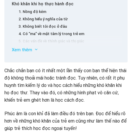
Khó khăn khi họ thực hành đọc
1. Nồng độ kém
2. Không hiểu ý nghĩa của từ
3. Không biết tôi đọc ở đâu
4. Có “ma” về mặt tâm lý trong trẻ em
5. Các vấn đề về thính giác và thị giác
6. Sách quá khó hoặc quá dễ dàng với mức độ hiện tại của
Xem thêm
trẻ em
Phương pháp dạy trẻ thực hành đọc tiếng Việt một
cách hiệu quả
Chắc chắn bạn có ít nhất một lần thấy con bạn thể hiện thái
1. Vmonkey – Phần mềm học tập Việt Nam số 1 cho
trường mầm non và tiểu học
độ không thoải mái hoặc tránh đọc. Tuy nhiên, có rất ít phụ
2. Đọc sách cho trẻ em mỗi ngày
huynh tìm kiếm lý do và học cách hiểu những khó khăn khi
3. Hãy để con bạn đọc và viết cùng một lúc
họ đọc thư. Thay vào đó, có những hình phạt vô căn cứ,
khiến trẻ em ghét hơn là học cách đọc.
Phúc âm là con khỉ đã làm điều đó trên bạn. Đọc để hiểu rõ
hơn về những khó khăn của trẻ em cũng như làm thế nào để
giúp trẻ thích học đọc ngoại tuyến!