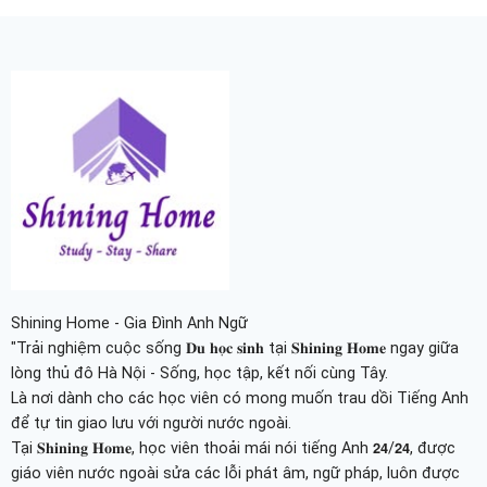
Shining Home - Gia Đình Anh Ngữ
"Trải nghiệm cuộc sống 𝐃𝐮 𝐡𝐨̣𝐜 𝐬𝐢𝐧𝐡 tại 𝐒𝐡𝐢𝐧𝐢𝐧𝐠 𝐇𝐨𝐦𝐞 ngay giữa
lòng thủ đô Hà Nội - Sống, học tập, kết nối cùng Tây.
Là nơi dành cho các học viên có mong muốn trau dồi Tiếng Anh
để tự tin giao lưu với người nước ngoài.
Tại 𝐒𝐡𝐢𝐧𝐢𝐧𝐠 𝐇𝐨𝐦𝐞, học viên thoải mái nói tiếng Anh 𝟮𝟰/𝟮𝟰, được
giáo viên nước ngoài sửa các lỗi phát âm, ngữ pháp, luôn được