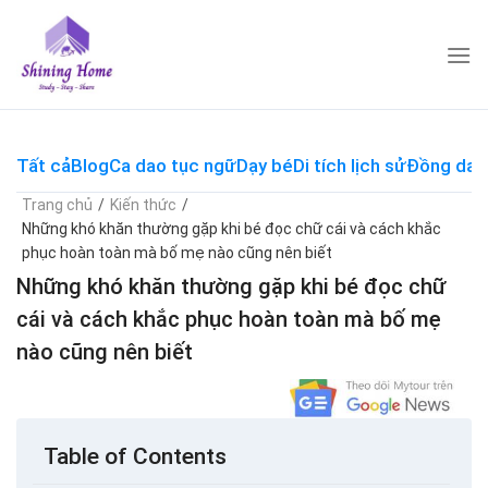
Skip
to
content
Tất cả
Blog
Ca dao tục ngữ
Dạy bé
Di tích lịch sử
Đồng dao
Trang chủ
/
Kiến thức
/
Những khó khăn thường gặp khi bé đọc chữ cái và cách khắc
phục hoàn toàn mà bố mẹ nào cũng nên biết
Những khó khăn thường gặp khi bé đọc chữ
cái và cách khắc phục hoàn toàn mà bố mẹ
nào cũng nên biết
Table of Contents