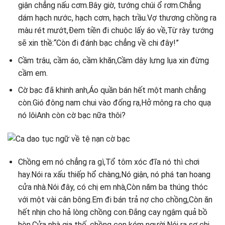
giận chẳng nấu cơm.Bây giờ, tướng chúi ổ rơm.Chẳng
dám hạch nước, hạch cơm, hạch trầu.Vợ thương chồng ra
màu rét mướt,Đem tiền đi chuộc lấy áo về,Từ rày tướng
sẽ xin thề:“Còn đi đánh bạc chẳng về chi đây!”
Cầm trâu, cầm áo, cầm khăn,Cầm dây lưng lụa xin đừng
cầm em.
Cờ bạc đã khinh anh,Áo quần bán hết một manh chẳng
còn.Gió đông nam chui vào đống rạ,Hở mông ra cho quạ
nó lôiAnh còn cờ bạc nữa thôi?
Chồng em nó chẳng ra gì,Tổ tôm xóc đĩa nó thì chơi
hay.Nói ra xấu thiếp hổ chàng,Nó giận, nó phá tan hoang
cửa nhà.Nói đây, có chị em nhà,Còn năm ba thúng thóc
với một vài cân bông.Em đi bán trả nợ cho chồng,Còn ăn
hết nhịn cho hả lòng chồng con.Đắng cay ngậm quả bồ
hòn,Cửa nhà gia thế, chồng con kém người.Nói ra sợ chị