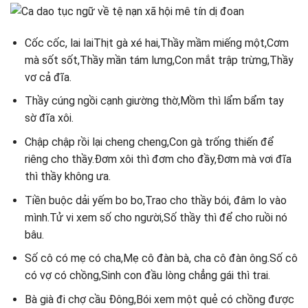
Cốc cốc, lai laiThịt gà xé hai,Thầy mầm miếng một,Cơm
mà sốt sốt,Thầy mần tám lưng,Con mắt trập trừng,Thầy
vơ cả đĩa.
Thầy cúng ngồi cạnh giường thờ,Mồm thì lẩm bẩm tay
sờ đĩa xôi.
Chập chập rồi lại cheng cheng,Con gà trống thiến để
riêng cho thầy.Đơm xôi thì đơm cho đầy,Đơm mà vơi đĩa
thì thầy không ưa.
Tiền buộc dải yếm bo bo,Trao cho thầy bói, đâm lo vào
mình.Tử vi xem số cho người,Số thầy thì để cho ruồi nó
bâu.
Số cô có mẹ có cha,Mẹ cô đàn bà, cha cô đàn ông.Số cô
có vợ có chồng,Sinh con đầu lòng chẳng gái thì trai.
Bà già đi chợ cầu Đông,Bói xem một quẻ có chồng được