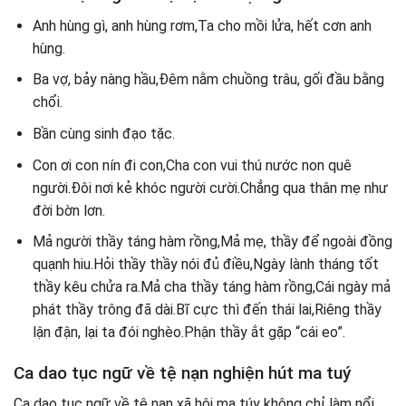
Anh hùng gì, anh hùng rơm,Ta cho mồi lửa, hết cơn anh
hùng.
Ba vợ, bảy nàng hầu,Đêm nằm chuồng trâu, gối đầu bằng
chổi.
Bần cùng sinh đạo tặc.
Con ơi con nín đi con,Cha con vui thú nước non quê
người.Đôi nơi kẻ khóc người cười.Chẳng qua thân mẹ như
đời bờn lơn.
Mả người thầy táng hàm rồng,Mả mẹ, thầy để ngoài đồng
quạnh hiu.Hỏi thầy thầy nói đủ điều,Ngày lành tháng tốt
thầy kêu chửa ra.Mả cha thầy táng hàm rồng,Cái ngày mả
phát thầy trông đã dài.Bĩ cực thì đến thái lai,Riêng thầy
lận đận, lại ta đói nghèo.Phận thầy ắt gặp “cái eo”.
Ca dao tục ngữ về tệ nạn nghiện hút ma tuý
Ca dao tục ngữ về tệ nạn xã hội ma túy không chỉ làm nổi