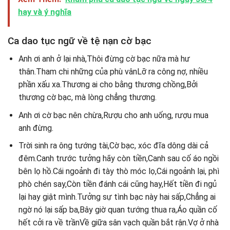
hay và ý nghĩa
Ca dao tục ngữ về tệ nạn cờ bạc
Anh ơi anh ở lại nhà,Thôi đừng cờ bạc nữa mà hư
thân.Tham chi những của phù vânLỡ ra công nợ, nhiều
phần xấu xa.Thương ai cho bằng thương chồng,Bởi
thương cờ bạc, mà lòng chẳng thương.
Anh ơi cờ bạc nên chừa,Rượu cho anh uống, rượu mua
anh đừng.
Trời sinh ra ông tướng tài,Cờ bạc, xóc đĩa dông dài cả
đêm.Canh trước tưởng hãy còn tiền,Canh sau cố áo ngồi
bên lọ hồ.Cái ngoảnh đi tày thò móc lọ,Cái ngoảnh lại, phì
phò chén say,Còn tiền đánh cái cũng hay,Hết tiền đi ngủ
lại hay giật mình.Tưởng sự tình bạc này hai sấp,Chẳng ai
ngờ nó lại sấp ba,Bây giờ quan tướng thua ra,Áo quần cố
hết cởi ra về trầnVề giữa sân vạch quần bắt rận.Vợ ở nhà