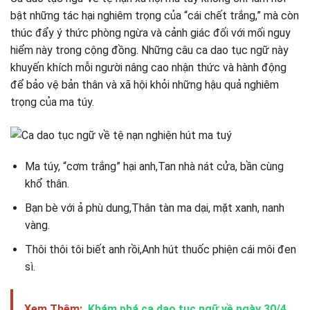
bật những tác hại nghiêm trọng của “cái chết trắng,” mà còn
thúc đẩy ý thức phòng ngừa và cảnh giác đối với mối nguy
hiểm này trong cộng đồng. Những câu ca dao tục ngữ này
khuyến khích mỗi người nâng cao nhận thức và hành động
để bảo vệ bản thân và xã hội khỏi những hậu quả nghiêm
trọng của ma túy.
Ma túy, “cơm trắng” hại anh,Tan nhà nát cửa, bần cùng
khổ thân.
Bạn bè với ả phù dung,Thân tàn ma dại, mặt xanh, nanh
vàng.
Thôi thôi tôi biết anh rồi,Anh hút thuốc phiện cái môi đen
sì.
Xem Thêm:
Khám phá ca dao tục ngữ về ngày 30/4