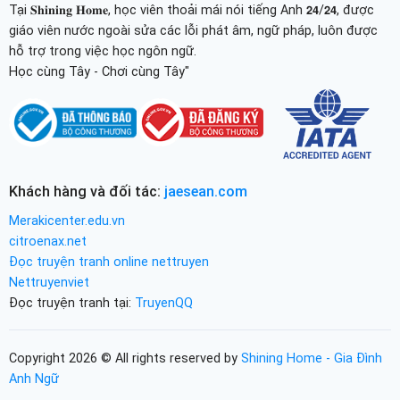
Tại 𝐒𝐡𝐢𝐧𝐢𝐧𝐠 𝐇𝐨𝐦𝐞, học viên thoải mái nói tiếng Anh 𝟮𝟰/𝟮𝟰, được
giáo viên nước ngoài sửa các lỗi phát âm, ngữ pháp, luôn được
hỗ trợ trong việc học ngôn ngữ.
Học cùng Tây - Chơi cùng Tây"
Khách hàng và đối tác:
jaesean.com
Merakicenter.edu.vn
citroenax.net
Đọc truyện tranh online nettruyen
Nettruyenviet
Đọc truyện tranh tại:
TruyenQQ
Copyright 2026 © All rights reserved by
Shining Home - Gia Đình
Anh Ngữ