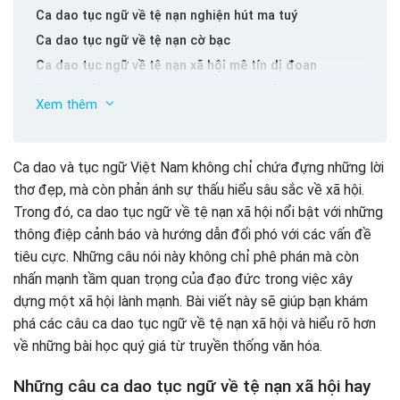
Ca dao tục ngữ về tệ nạn nghiện hút ma tuý
Ca dao tục ngữ về tệ nạn cờ bạc
Ca dao tục ngữ về tệ nạn xã hội mê tín dị đoan
Ý nghĩa của những câu ca dao tục ngữ về tệ nạn xã hội
Xem thêm
Bài học rút ra từ những câu ca dao tục ngữ về tệ nạn
xã hội
Ca dao và tục ngữ Việt Nam không chỉ chứa đựng những lời
thơ đẹp, mà còn phản ánh sự thấu hiểu sâu sắc về xã hội.
Trong đó, ca dao tục ngữ về tệ nạn xã hội nổi bật với những
thông điệp cảnh báo và hướng dẫn đối phó với các vấn đề
tiêu cực. Những câu nói này không chỉ phê phán mà còn
nhấn mạnh tầm quan trọng của đạo đức trong việc xây
dựng một xã hội lành mạnh. Bài viết này sẽ giúp bạn khám
phá các câu ca dao tục ngữ về tệ nạn xã hội và hiểu rõ hơn
về những bài học quý giá từ truyền thống văn hóa.
Những câu ca dao tục ngữ về tệ nạn xã hội hay