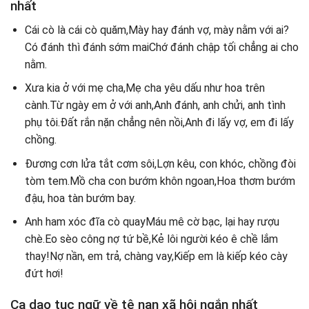
nhất
Cái cò là cái cò quăm,Mày hay đánh vợ, mày nằm với ai?
Có đánh thì đánh sớm maiChớ đánh chập tối chẳng ai cho
nằm.
Xưa kia ở với mẹ cha,Mẹ cha yêu dấu như hoa trên
cành.Từ ngày em ở với anh,Anh đánh, anh chửi, anh tình
phụ tôi.Đất rắn nặn chẳng nên nồi,Anh đi lấy vợ, em đi lấy
chồng.
Đương cơn lửa tắt cơm sôi,Lợn kêu, con khóc, chồng đòi
tòm tem.Mồ cha con bướm khôn ngoan,Hoa thơm bướm
đậu, hoa tàn bướm bay.
Anh ham xóc đĩa cò quayMáu mê cờ bạc, lại hay rượu
chè.Eo sèo công nợ tứ bề,Kẻ lôi người kéo ê chề lắm
thay!Nợ nần, em trả, chàng vay,Kiếp em là kiếp kéo cày
đứt hơi!
Ca dao tục ngữ về tệ nạn xã hội ngắn nhất