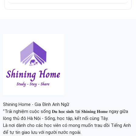
Shining Home - Gia Đình Anh Ngữ
"Trải nghiệm cuộc sống 𝐃𝐮 𝐡𝐨̣𝐜 𝐬𝐢𝐧𝐡 tại 𝐒𝐡𝐢𝐧𝐢𝐧𝐠 𝐇𝐨𝐦𝐞 ngay giữa
lòng thủ đô Hà Nội - Sống, học tập, kết nối cùng Tây.
Là nơi dành cho các học viên có mong muốn trau dồi Tiếng Anh
để tự tin giao lưu với người nước ngoài.