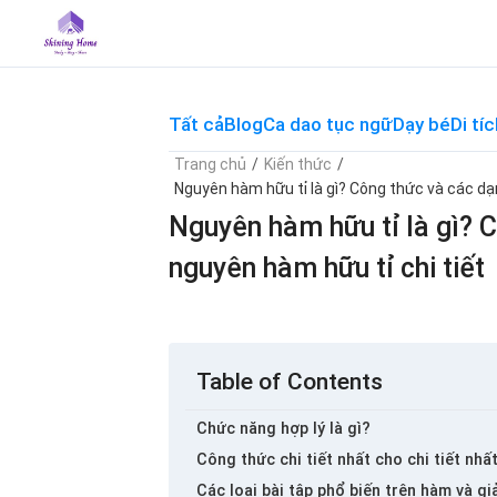
Skip
to
content
Tất cả
Blog
Ca dao tục ngữ
Dạy bé
Di tíc
Trang chủ
/
Kiến thức
/
Nguyên hàm hữu tỉ là gì? Công thức và các dạn
Nguyên hàm hữu tỉ là gì? 
nguyên hàm hữu tỉ chi tiết
Table of Contents
Chức năng hợp lý là gì?
Công thức chi tiết nhất cho chi tiết nhấ
Các loại bài tập phổ biến trên hàm và gi