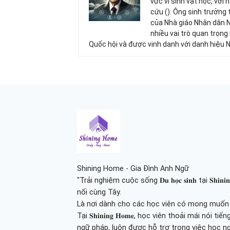
vực vi sinh vật học, với
cứu (). Ông sinh trưởng 
của Nhà giáo Nhân dân 
nhiều vai trò quan trọng
Quốc hội và được vinh danh với danh hiệu 
Shining Home - Gia Đình Anh Ngữ
"Trải nghiệm cuộc sống 𝐃𝐮 𝐡𝐨̣𝐜 𝐬𝐢𝐧𝐡 tại 𝐒𝐡
nối cùng Tây.
Là nơi dành cho các học viên có mong muốn tr
Tại 𝐒𝐡𝐢𝐧𝐢𝐧𝐠 𝐇𝐨𝐦𝐞, học viên thoải mái nói
ngữ pháp, luôn được hỗ trợ trong việc học n