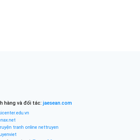
h hàng và đối tác:
jaesean.com
icenter.edu.vn
enax.net
ruyện tranh online nettruyen
uyenviet