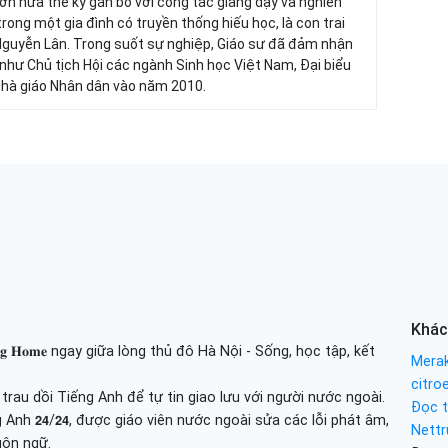
 hơn nửa thế kỷ gắn bó với công tác giảng dạy và nghiên
trong một gia đình có truyền thống hiếu học, là con trai
Nguyễn Lân. Trong suốt sự nghiệp, Giáo sư đã đảm nhận
 như Chủ tịch Hội các ngành Sinh học Việt Nam, Đại biểu
Nhà giáo Nhân dân vào năm 2010.
Khác
𝐢𝐧𝐢𝐧𝐠 𝐇𝐨𝐦𝐞 ngay giữa lòng thủ đô Hà Nội - Sống, học tập, kết
Merak
citro
au dồi Tiếng Anh để tự tin giao lưu với người nước ngoài.
Đọc t
 tiếng Anh 𝟮𝟰/𝟮𝟰, được giáo viên nước ngoài sửa các lỗi phát âm,
Nettr
gôn ngữ.