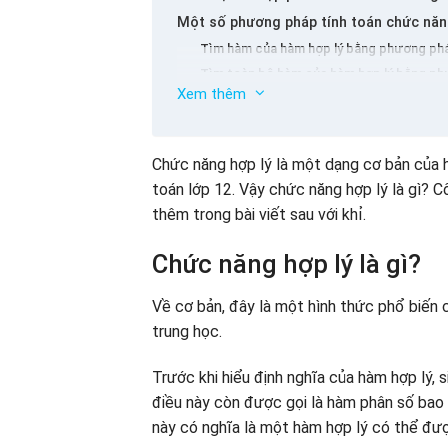
Một số phương pháp tính toán chức năn
Tìm hàm của hàm hợp lý bằng phương phá
Tìm toàn bộ hàm của hàm hợp lý bằng ph
Xem thêm
Tìm hàm của hàm hợp lý theo dạng lượng
Một số bài tập tự động trên hàm hợp lý
Kết luận
Chức năng hợp lý là một dạng cơ bản của 
toán lớp 12. Vậy chức năng hợp lý là gì? C
thêm trong bài viết sau với khỉ.
Chức năng hợp lý là gì?
Về cơ bản, đây là một hình thức phổ biến 
trung học.
Trước khi hiểu định nghĩa của hàm hợp lý, s
điều này còn được gọi là hàm phân số bao
này có nghĩa là một hàm hợp lý có thể đượ