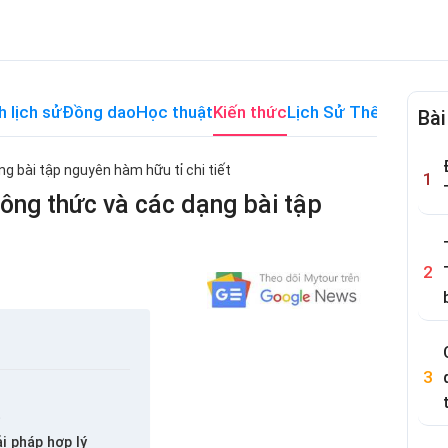
h lịch sử
Đồng dao
Học thuật
Kiến thức
Lịch Sử Thế Giới
Me
Bài
g bài tập nguyên hàm hữu tỉ chi tiết
Công thức và các dạng bài tập
t
ải pháp hợp lý