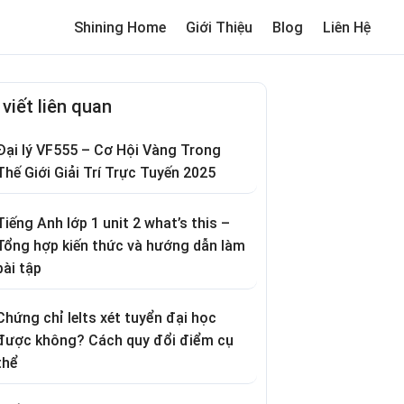
Shining Home
Giới Thiệu
Blog
Liên Hệ
me
Review trường cho bé
Thơ hay
Trò chơi dân gian
Truyện c
 viết liên quan
Đại lý VF555 – Cơ Hội Vàng Trong
Thế Giới Giải Trí Trực Tuyến 2025
Tiếng Anh lớp 1 unit 2 what’s this –
Tổng hợp kiến thức và hướng dẫn làm
bài tập
Chứng chỉ Ielts xét tuyển đại học
được không? Cách quy đổi điểm cụ
thể