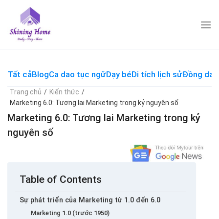
Skip
to
content
Tất cả
Blog
Ca dao tục ngữ
Dạy bé
Di tích lịch sử
Đồng dao
Trang chủ
/
Kiến thức
/
Marketing 6.0: Tương lai Marketing trong kỷ nguyên số
Marketing 6.0: Tương lai Marketing trong kỷ
nguyên số
Table of Contents
Sự phát triển của Marketing từ 1.0 đến 6.0
Marketing 1.0 (trước 1950)