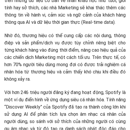
trên những dữ liệu cơ bản về nhân khẩu học như tuổi, giới
tính hay sở thích, các nhà Marketing sẽ khai thác thêm các
thông tin về hành vi, cảm xúc và ngữ cảnh của khách hàng
thông qua AI và dữ liệu thời gian thực (Real-time data).
Nhờ đó, thương hiệu có thể cung cấp các nội dung, thông
điệp và sản phẩm/dịch vụ được tùy chỉnh riêng biệt cho
từng khách hàng vào đúng thời điểm, nâng cao hiệu quả của
các chiến dịch Marketing một cách tối ưu. Trên thực tế, có
hơn 70% người tiêu dùng mong đợi có được trải nghiệm cá
nhân hóa từ thương hiệu và cảm thấy khó chịu khi điều đó
không xảy ra.
Với hơn 246 triệu người đăng ký đang hoạt động, Spotify là
một ví dụ điển hình về ứng dụng siêu cá nhân hóa. Tính năng
“Discover Weekly” của Spotify đã tạo ra thành công lớn khi
sử dụng AI để phân tích lựa chọn âm nhạc cá nhân của
người dùng, so sánh với sở thích của những người có cùng
gu âm nhạc và từ đó tạo ra danh sách phát độc đáo cho