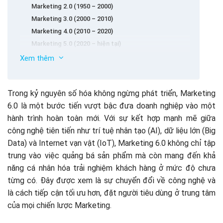
Marketing 2.0 (1950 – 2000)
Marketing 3.0 (2000 – 2010)
Marketing 4.0 (2010 – 2020)
Marketing 5.0 (2020 – hiện tại)
Marketing 6.0 (Sắp tới)
Xem thêm
Marketing 6.0 là gì?
Các xu hướng chính trong Marketing 6.0
Trong kỷ nguyên số hóa không ngừng phát triển, Marketing
Trải nghiệm nhập vai (Immersive)
6.0 là một bước tiến vượt bậc đưa doanh nghiệp vào một
Siêu cá nhân hóa (Hyper Personalization)
hành trình hoàn toàn mới. Với sự kết hợp mạnh mẽ giữa
Trí tuệ nhân tạo (AI) và máy học (Machine Learning)
công nghệ tiên tiến như trí tuệ nhân tạo (AI), dữ liệu lớn (Big
Phát triển bền vững và trách nhiệm xã hội
Data) và Internet vạn vật (IoT), Marketing 6.0 không chỉ tập
Kết nối đa kênh liền mạch (Omnichannel)
trung vào việc quảng bá sản phẩm mà còn mang đến khả
Tại sao Marketing 6.0 quan trọng?
năng cá nhân hóa trải nghiệm khách hàng ở mức độ chưa
Thích ứng với sự thay đổi của hành vi người tiêu dùng
từng có. Đây được xem là sự chuyển đổi về công nghệ và
Nâng cao mức độ hài lòng và trung thành
là cách tiếp cận tối ưu hơn, đặt người tiêu dùng ở trung tâm
Tối ưu hóa chiến lược Marketing
của mọi chiến lược Marketing.
Thách thức của Marketing 6.0