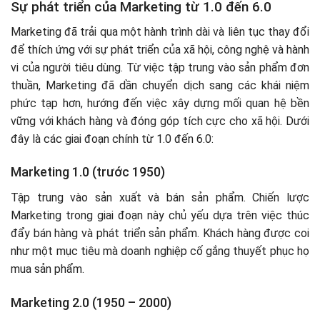
Đầu tư ban đầu lớn
Sự phát triển của Marketing từ 1.0 đến 6.0
Thiếu hụt nhân tài
Marketing đã trải qua một hành trình dài và liên tục thay đổi
Khó khăn trong đo lường
để thích ứng với sự phát triển của xã hội, công nghệ và hành
Nguy cơ bảo mật dữ liệu
vi của người tiêu dùng. Từ việc tập trung vào sản phẩm đơn
Cạnh tranh khốc liệt
thuần, Marketing đã dần chuyển dịch sang các khái niệm
Ví dụ thực tế về Marketing 6.0
phức tạp hơn, hướng đến việc xây dựng mối quan hệ bền
Amazon
vững với khách hàng và đóng góp tích cực cho xã hội. Dưới
Netflix
đây là các giai đoạn chính từ 1.0 đến 6.0:
Marketing 1.0 (trước 1950)
Tập trung vào sản xuất và bán sản phẩm. Chiến lược
Marketing trong giai đoạn này chủ yếu dựa trên việc thúc
đẩy bán hàng và phát triển sản phẩm. Khách hàng được coi
như một mục tiêu mà doanh nghiệp cố gắng thuyết phục họ
mua sản phẩm.
Marketing 2.0 (1950 – 2000)