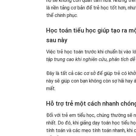
họ sẽ không còn quan tâm nữa. Nhưng trên t
là nền tảng cơ bản để trẻ học tốt hơn, như
thể chinh phục.
Học toán tiểu học giúp tạo ra mộ
sau này
Việc trẻ học toán trước khi chuẩn bị vào l
tập trung cao khi nghiên cứu, phân tích dễ
Đây là tất cả các cơ sở để giúp trẻ có kh
này sẽ giúp con bạn không còn sợ hãi hay áp 
mất.
Hỗ trợ trẻ một cách nhanh chóng
Đối với trẻ em tiểu học, chúng thường sẽ n
nhất. Do đó, khi giảng dạy toán học tiểu h
tính toán và các mẹo tính toán nhanh, khi