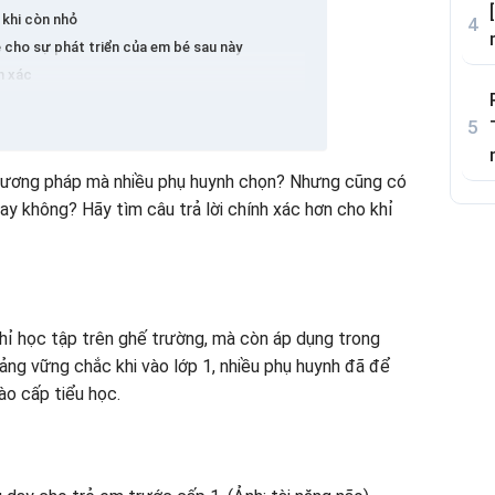
 khi còn nhỏ
ề cho sự phát triển của em bé sau này
h xác
hiện nền tảng toán học từ nhỏ
 học
phương pháp mà nhiều phụ huynh chọn? Nhưng cũng có
kỹ thuật số
hay không? Hãy tìm câu trả lời chính xác hơn cho khỉ
học tiểu học tại nhà cho em bé hiệu quả
hi học toán cho trẻ em
hỉ học tập trên ghế trường, mà còn áp dụng trong
 toán học khỉ
ng vững chắc khi vào lớp 1, nhiều phụ huynh đã để
ào cấp tiểu học.