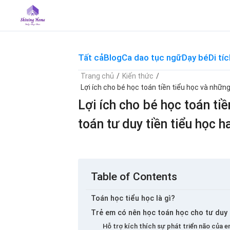
Skip
to
content
Tất cả
Blog
Ca dao tục ngữ
Dạy bé
Di tíc
Trang chủ
/
Kiến thức
/
Lợi ích cho bé học toán tiền tiểu học và những
Lợi ích cho bé học toán ti
toán tư duy tiền tiểu học h
Table of Contents
Toán học tiểu học là gì?
Trẻ em có nên học toán học cho tư duy
Hỗ trợ kích thích sự phát triển não của e