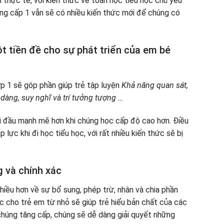
hực tế, với kiến ​​thức về toán học tiểu học chủ yếu
ng cấp 1 vẫn sẽ có nhiều kiến ​​thức mới để chúng có
t tiền đề cho sự phát triển của em bé
ớp 1 sẽ góp phần giúp trẻ tập luyện
Khả năng quan sát,
 dàng, suy nghĩ và trí tưởng tượng …
ởi đầu mạnh mẽ hơn khi chúng học cấp độ cao hơn. Điều
lực khi đi học tiểu học, với rất nhiều kiến ​​thức sẽ bị
 và chính xác
hiều hơn về sự bổ sung, phép trừ, nhân và chia phần
ọc cho trẻ em từ nhỏ sẽ giúp trẻ hiểu bản chất của các
 chúng tăng cấp, chúng sẽ dễ dàng giải quyết những