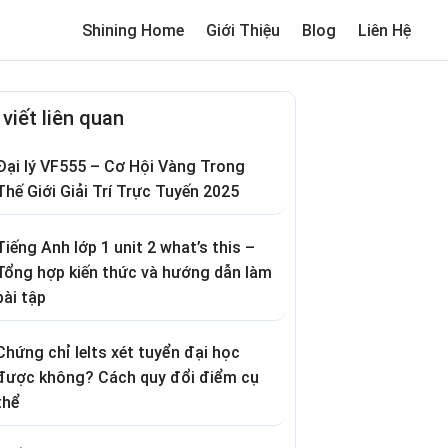
Shining Home
Giới Thiệu
Blog
Liên Hệ
me
Review trường cho bé
Thơ hay
Trò chơi dân gian
Truyện c
 viết liên quan
Đại lý VF555 – Cơ Hội Vàng Trong
Thế Giới Giải Trí Trực Tuyến 2025
Tiếng Anh lớp 1 unit 2 what’s this –
Tổng hợp kiến thức và hướng dẫn làm
bài tập
Chứng chỉ Ielts xét tuyển đại học
được không? Cách quy đổi điểm cụ
thể