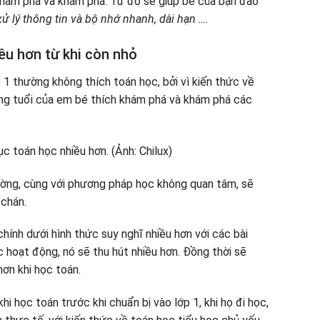
 khám phá và khám phá. Từ đó sẽ giúp bé của bạn đào
xử lý thông tin và bộ nhớ nhanh, dài hạn ….
ều hơn từ khi còn nhỏ
1 thường không thích toán học, bởi vì kiến ​​thức về
ng tuổi của em bé thích khám phá và khám phá các
ờng, cùng với phương pháp học không quan tâm, sẽ
chán.
hính dưới hình thức suy nghĩ nhiều hơn với các bài
 hoạt động, nó sẽ thu hút nhiều hơn. Đồng thời sẽ
hơn khi học toán.
hi học toán trước khi chuẩn bị vào lớp 1, khi họ đi học,