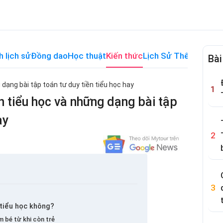
h lịch sử
Đồng dao
Học thuật
Kiến thức
Lịch Sử Thế Giới
Me
Bài
 dạng bài tập toán tư duy tiền tiểu học hay
ền tiểu học và những dạng bài tập
ay
 tiểu học không?
m bé từ khi còn trẻ