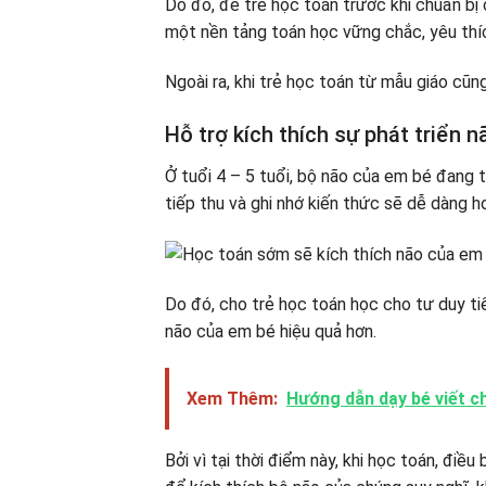
Do đó, để trẻ học toán trước khi chuẩn bị 
một nền tảng toán học vững chắc, yêu thíc
Ngoài ra, khi trẻ học toán từ mẫu giáo cũng
Hỗ trợ kích thích sự phát triển n
Ở tuổi 4 – 5 tuổi, bộ não của em bé đang t
tiếp thu và ghi nhớ kiến ​​thức sẽ dễ dàng h
Do đó, cho trẻ học toán học cho tư duy tiể
não của em bé hiệu quả hơn.
Xem Thêm:
Hướng dẫn dạy bé viết chữ
Bởi vì tại thời điểm này, khi học toán, điề