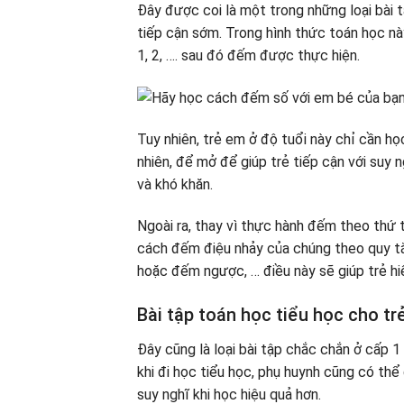
Đây được coi là một trong những loại bài t
tiếp cận sớm. Trong hình thức toán học nà
1, 2, …. sau đó đếm được thực hiện.
Tuy nhiên, trẻ em ở độ tuổi này chỉ cần h
nhiên, để mở để giúp trẻ tiếp cận với suy
và khó khăn.
Ngoài ra, thay vì thực hành đếm theo thứ t
cách đếm điệu nhảy của chúng theo quy tắc nh
hoặc đếm ngược, … điều này sẽ giúp trẻ hiể
Bài tập toán học tiểu học cho tr
Đây cũng là loại bài tập chắc chắn ở cấp
khi đi học tiểu học, phụ huynh cũng có th
suy nghĩ khi học hiệu quả hơn.