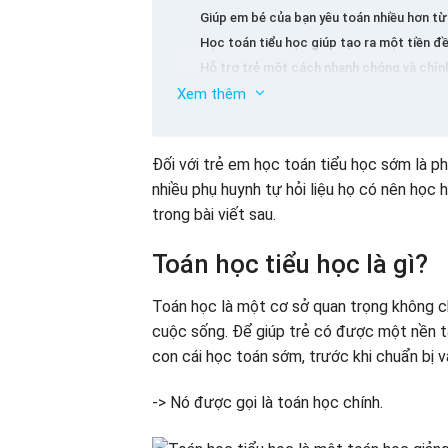
Giúp em bé của bạn yêu toán nhiều hơn từ
Học toán tiểu học giúp tạo ra một tiền đ
Hỗ trợ trẻ một cách nhanh chóng và chín
Xem thêm
Bài tập toán học tiểu học giúp trẻ cải t
Đếm toán học cho em bé lớp 1
Bài tập toán học tiểu học cho trẻ về hình
Đối với trẻ em học toán tiểu học sớm là 
Bài tập toán tiểu học tiểu học về so sánh 
nhiều phụ huynh tự hỏi liệu họ có nên học 
Dạy toán học chính
trong bài viết sau.
Một số phương pháp phụ huynh dạy toán 
Nên kết hợp các mục hỗ trợ khi dạy toán
Toán học tiểu học là gì?
Thay đổi mẹo toán thú vị
Tạo ra bầu không khí thú vị và thoải mái k
Toán học là một cơ sở quan trọng không c
Cải thiện các kỹ năng tư duy hiệu quả với
cuộc sống. Để giúp trẻ có được một nền tả
Kết luận
con cái học toán sớm, trước khi chuẩn bị v
-> Nó được gọi là toán học chính.