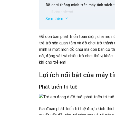
Đồ chơi thông minh trên máy tính xách 
Bước nhảy vọt
Xem thêm
Máy tính xách tay VTech Toy
Mua máy tính xách tay đồ chơi thông m
Cửa hàng
Để con bạn phát triển toàn diện, cha mẹ n
Bibo Mart
trẻ trở nên quan tâm và đồ chơi trở thành
minh là một món đồ chơi mà con bạn có th
cái, động vật và nhiều trò chơi thú vị khá
khỉ cho trẻ em!
Lợi ích nổi bật của máy t
Phát triển trí tuệ
Giai đoạn phát triển trí tuệ được kích thích