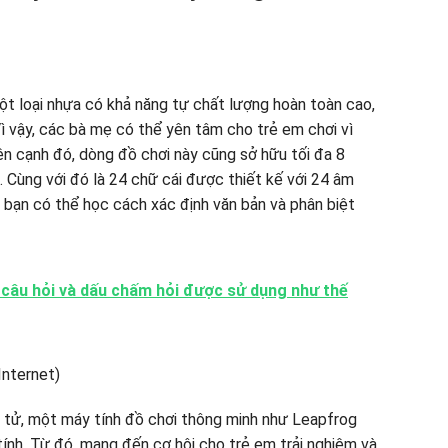
t loại nhựa có khả năng tự chất lượng hoàn toàn cao,
 vậy, các bà mẹ có thể yên tâm cho trẻ em chơi vì
n cạnh đó, dòng đồ chơi này cũng sở hữu tối đa 8
 Cùng với đó là 24 chữ cái được thiết kế với 24 âm
 bạn có thể học cách xác định văn bản và phân biệt
4 câu hỏi và dấu chấm hỏi được sử dụng như thế
ện tử, một máy tính đồ chơi thông minh như Leapfrog
ính. Từ đó, mang đến cơ hội cho trẻ em trải nghiệm và