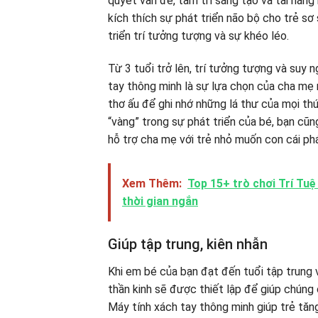
quyết vấn đề, tâm trí sáng tạo và tài năng
kích thích sự phát triển não bộ cho trẻ sơ
triển trí tưởng tượng và sự khéo léo.
Từ 3 tuổi trở lên, trí tưởng tượng và suy n
tay thông minh là sự lựa chọn của cha mẹ n
thơ ấu để ghi nhớ những lá thư của mọi thứ
“vàng” trong sự phát triển của bé, bạn cũ
hỗ trợ cha mẹ với trẻ nhỏ muốn con cái phát
Xem Thêm:
Top 15+ trò chơi Trí Tuệ
thời gian ngắn
Giúp tập trung, kiên nhẫn
Khi em bé của bạn đạt đến tuổi tập trung v
thần kinh sẽ được thiết lập để giúp chúng
Máy tính xách tay thông minh giúp trẻ tăn