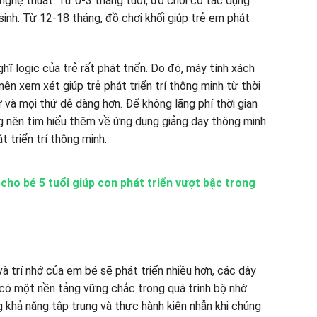
 nghệ thuật. Từ 0-3 tháng tuổi, đồ chơi có tác dụng
 sinh. Từ 12-18 tháng, đồ chơi khối giúp trẻ em phát
ghĩ logic của trẻ rất phát triển. Do đó, máy tính xách
ên xem xét giúp trẻ phát triển trí thông minh từ thời
 và mọi thứ dễ dàng hơn. Để không lãng phí thời gian
ng nên tìm hiểu thêm về ứng dụng giảng dạy thông minh
 triển trí thông minh.
 cho bé 5 tuổi giúp con phát triển vượt bậc trong
à trí nhớ của em bé sẽ phát triển nhiều hơn, các dây
 có một nền tảng vững chắc trong quá trình bộ nhớ.
g khả năng tập trung và thực hành kiên nhẫn khi chúng