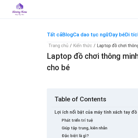
Skip
to
content
Tất cả
Blog
Ca dao tục ngữ
Dạy bé
Di tíc
Trang chủ
/
Kiến thức
/
Laptop đồ chơi thông
Laptop đồ chơi thông minh 
cho bé
Table of Contents
Lợi ích nổi bật của máy tính xách tay đ
Phát triển trí tuệ
Giúp tập trung, kiên nhẫn
Đặc biệt là gì?