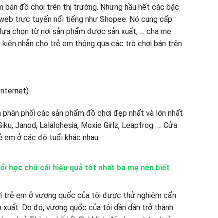
ểm bán đồ chơi trên thị trường. Nhưng hầu hết các bậc
 web trực tuyến nổi tiếng như Shopee. Nó cung cấp
 lựa chọn từ nơi sản phẩm được sản xuất, … cha mẹ
, kiên nhẫn cho trẻ em thông qua các trò chơi bán trên
 phân phối các sản phẩm đồ chơi đẹp nhất và lớn nhất
 Siku, Janod, Lalalohesia, Moxie Girlz, Leapfrog …. Cửa
ẻ em ở các độ tuổi khác nhau.
i học chữ cái hiệu quả tốt nhất ba mẹ nên biết
i trẻ em ở vương quốc của tôi được thử nghiệm cẩn
n xuất. Do đó, vương quốc của tôi dần dần trở thành