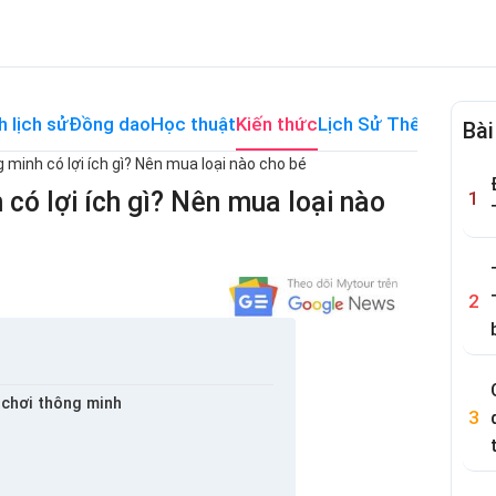
h lịch sử
Đồng dao
Học thuật
Kiến thức
Lịch Sử Thế Giới
Me
Bài
 minh có lợi ích gì? Nên mua loại nào cho bé
có lợi ích gì? Nên mua loại nào
ồ chơi thông minh