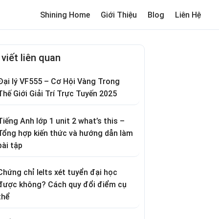
Shining Home
Giới Thiệu
Blog
Liên Hệ
me
Review trường cho bé
Thơ hay
Trò chơi dân gian
Truyện c
 viết liên quan
Đại lý VF555 – Cơ Hội Vàng Trong
Thế Giới Giải Trí Trực Tuyến 2025
Tiếng Anh lớp 1 unit 2 what’s this –
Tổng hợp kiến thức và hướng dẫn làm
bài tập
Chứng chỉ Ielts xét tuyển đại học
được không? Cách quy đổi điểm cụ
thể