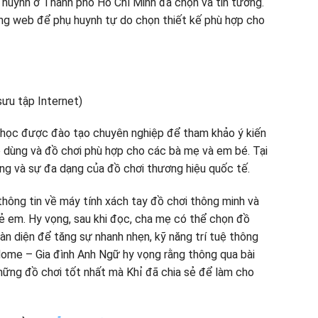
ụ huynh ở Thành phố Hồ Chí Minh đã chọn và tin tưởng.
ang web để phụ huynh tự do chọn thiết kế phù hợp cho
i học được đào tạo chuyên nghiệp để tham khảo ý kiến
ồ dùng và đồ chơi phù hợp cho các bà mẹ và em bé. Tại
ợng và sự đa dạng của đồ chơi thương hiệu quốc tế.
t thông tin về máy tính xách tay đồ chơi thông minh và
rẻ em. Hy vọng, sau khi đọc, cha mẹ có thể chọn đồ
àn diện để tăng sự nhanh nhẹn, kỹ năng trí tuệ thông
Home – Gia đình Anh Ngữ hy vọng rằng thông qua bài
những đồ chơi tốt nhất mà Khỉ đã chia sẻ để làm cho