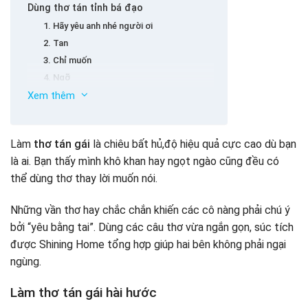
Dùng thơ tán tỉnh bá đạo
1. Hãy yêu anh nhé người ơi
2. Tan
3. Chỉ muốn
4. Ngỡ
Xem thêm
5. Tỏ tình người ấy
Bộ thơ ngắn tán gái theo tên
1. Bài thơ chế tên Ly
Làm
thơ tán gái
là chiêu bất hủ,độ hiệu quả cực cao dù bạn
2. Bài thơ tán Oanh
là ai. Bạn thấy mình khô khan hay ngọt ngào cũng đều có
3. Thơ tán, gái hay cho tên Quỳnh
thể dùng thơ thay lời muốn nói.
6. Làm thơ tán em Hà
7. Thơ tán gái khi đối phương tên Uyên
Những vần thơ hay chắc chắn khiến các cô nàng phải chú ý
8. Thơ tán các nàng có tên Huyền
bởi “yêu bằng tai”. Dùng các câu thơ vừa ngắn gọn, súc tích
9. Thơ ngỏ lời yêu Phương Anh
Thơ tán gái hay ngắn gọn theo hóa học
được Shining Home tổng hợp giúp hai bên không phải ngại
10. Thơ cưa đổ nàng tên Hằng
Thơ tán gái bằng kiến thức vật lý
ngùng.
11. Thơ đốn gục trái tim Trâm
Lời kết
12. Thơ tỏ tình với Duyên hay
Làm thơ tán gái hài hước
13. Làm thơ cưa em Vy