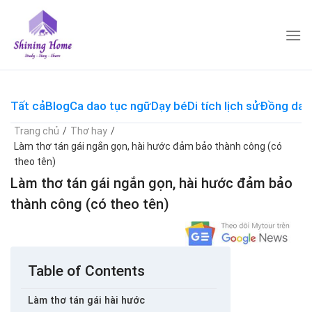
Skip
to
content
Tất cả
Blog
Ca dao tục ngữ
Dạy bé
Di tích lịch sử
Đồng dao
Trang chủ
/
Thơ hay
/
Làm thơ tán gái ngắn gọn, hài hước đảm bảo thành công (có
theo tên)
Làm thơ tán gái ngắn gọn, hài hước đảm bảo
thành công (có theo tên)
Table of Contents
Làm thơ tán gái hài hước