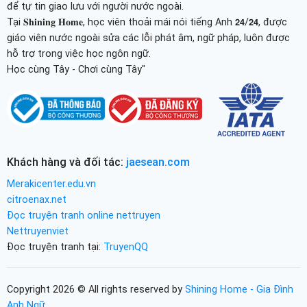
để tự tin giao lưu với người nước ngoài.
Tại 𝐒𝐡𝐢𝐧𝐢𝐧𝐠 𝐇𝐨𝐦𝐞, học viên thoải mái nói tiếng Anh 𝟮𝟰/𝟮𝟰, được
giáo viên nước ngoài sửa các lỗi phát âm, ngữ pháp, luôn được
hỗ trợ trong việc học ngôn ngữ.
Học cùng Tây - Chơi cùng Tây"
Khách hàng và đối tác:
jaesean.com
Merakicenter.edu.vn
citroenax.net
Đọc truyện tranh online nettruyen
Nettruyenviet
Đọc truyện tranh tại:
TruyenQQ
Copyright 2026 © All rights reserved by
Shining Home - Gia Đình
Anh Ngữ