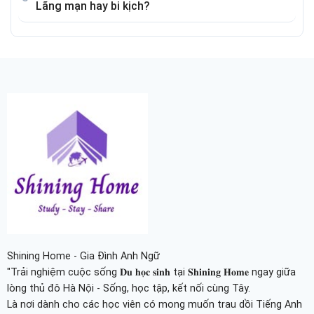
Lãng mạn hay bi kịch?
Shining Home - Gia Đình Anh Ngữ
"Trải nghiệm cuộc sống 𝐃𝐮 𝐡𝐨̣𝐜 𝐬𝐢𝐧𝐡 tại 𝐒𝐡𝐢𝐧𝐢𝐧𝐠 𝐇𝐨𝐦𝐞 ngay giữa
lòng thủ đô Hà Nội - Sống, học tập, kết nối cùng Tây.
Là nơi dành cho các học viên có mong muốn trau dồi Tiếng Anh