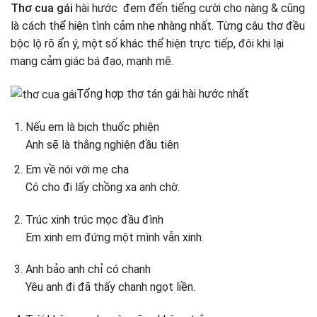
Thơ cua gái
hài hước đem đến tiếng cười cho nàng & cũng
14. Gợi ý thơ tán Hương
là cách thể hiện tình cảm nhẹ nhàng nhất. Từng câu thơ đều
15. Chọn thơ tán Hiền
bộc lộ rõ ẩn ý, một số khác thể hiện trực tiếp, đôi khi lại
16. Những vần thơ hay đốn gục tim Nhung
mang cảm giác bá đạo, mạnh mẽ.
17. Nàng tên Anh dùng thơ nào tỏ tình?
18. Tỏ tình với Trang
Tổng hợp thơ tán gái hài hước nhất
19. Thơ tán tỉnh em Thảo
20. Thơ bựa tán em Thu
Nếu em là bịch thuốc phiện
Anh sẽ là thằng nghiện đầu tiên
Em về nói với mẹ cha
Có cho đi lấy chồng xa anh chờ.
Trúc xinh trúc mọc đầu đình
Em xinh em đứng một mình vẫn xinh.
Anh bảo anh chỉ có chanh
Yêu anh đi đã thấy chanh ngọt liền.