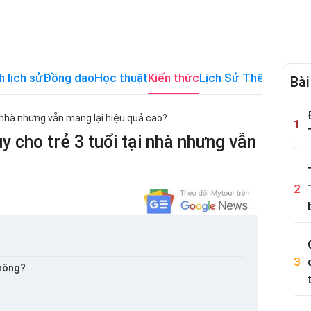
h lịch sử
Đồng dao
Học thuật
Kiến thức
Lịch Sử Thế Giới
Me
Bài
i nhà nhưng vẫn mang lại hiệu quả cao?
 cho trẻ 3 tuổi tại nhà nhưng vẫn
không?