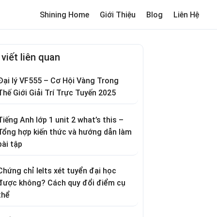
Shining Home
Giới Thiệu
Blog
Liên Hệ
me
Review trường cho bé
Thơ hay
Trò chơi dân gian
Truyện c
 viết liên quan
Đại lý VF555 – Cơ Hội Vàng Trong
Thế Giới Giải Trí Trực Tuyến 2025
Tiếng Anh lớp 1 unit 2 what’s this –
Tổng hợp kiến thức và hướng dẫn làm
bài tập
Chứng chỉ Ielts xét tuyển đại học
được không? Cách quy đổi điểm cụ
thể