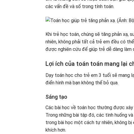
Tập thể dục để tìm các quy tắc
các vấn đề và số trong tính toán.
Tập thể dục để làm quen với các thuật n
Một số ghi chú khi dạy trẻ 3 tuổi để họ
Kiên nhẫn khi hướng dẫn trẻ em
Khuyến khích trẻ đặt câu hỏi và chỉ trích
Khi trẻ học toán, chúng sẽ tăng phản xạ, su
Tạo sự phấn khích trong quá trình học tậ
nhiên, không phải tất cả trẻ em đều có th
được nghiên cứu để giúp trẻ dễ dàng làm q
Lợi ích của toán toán mang lại c
Dạy toán học cho trẻ em 3 tuổi sẽ mang lại 
điển hình mà bạn không thể bỏ qua.
Sáng tạo
Các bài học về toán học thường được xây 
Trong những bài tập đó, các tình huống và
trong bài học một cách tự nhiên, không b
khích hơn.