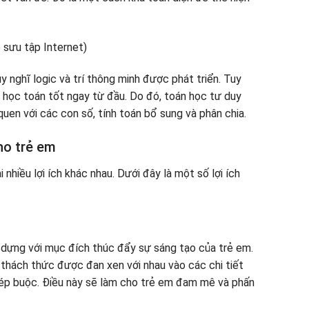
gữ toán học
c toán
y nghĩ logic và trí thông minh được phát triển. Tuy
p
ể học toán tốt ngay từ đầu. Do đó, toán học tư duy
uen với các con số, tính toán bổ sung và phân chia.
ho trẻ em
nhiều lợi ích khác nhau. Dưới đây là một số lợi ích
dựng với mục đích thúc đẩy sự sáng tạo của trẻ em.
 thách thức được đan xen với nhau vào các chi tiết
ị ép buộc. Điều này sẽ làm cho trẻ em đam mê và phấn