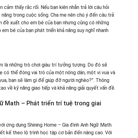
 cảm thấy rắc rối. Nếu bạn kiên nhẫn trả lời câu hỏi
ỹ năng trong cuộc sống. Cha mẹ nên chú ý đến câu trả
ên đề xuất cho em bé của bạn nhưng cũng có những
p em bé của bạn phát triển khả năng suy nghĩ nhanh
m là những trò chơi giàu trí tưởng tượng. Do đó sẽ
 có thể đóng vai trò của một nông dân, một vị vua và
 vua, bạn sẽ làm gì để giúp đỡ người nghèo?”. Thông
ạo về kỹ năng giao tiếp và khả năng giải quyết vấn đề.
Math – Phát triển trí tuệ trong giai
 với ứng dụng Shining Home – Gia đình Anh Ngữ Math.
t kế theo lộ trình học tập cơ bản đến nâng cao. Với