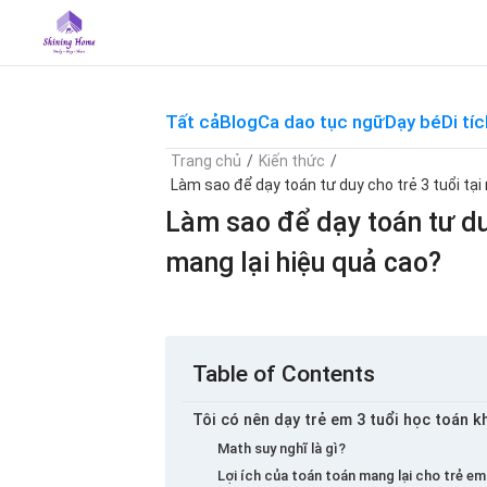
Skip
to
content
Tất cả
Blog
Ca dao tục ngữ
Dạy bé
Di tíc
Trang chủ
/
Kiến thức
/
Làm sao để dạy toán tư duy cho trẻ 3 tuổi tạ
Làm sao để dạy toán tư duy
mang lại hiệu quả cao?
Table of Contents
Tôi có nên dạy trẻ em 3 tuổi học toán 
Math suy nghĩ là gì?
Lợi ích của toán toán mang lại cho trẻ em