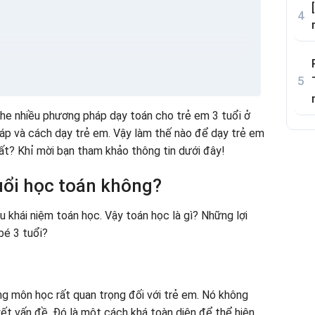
 bắt đầu dạy 3 con -5 trẻ em học toán
n làm công việc cá nhân
ghe nhiều phương pháp dạy toán cho trẻ em 3 tuổi ở
ẻ em
háp và cách dạy trẻ em. Vậy làm thế nào để dạy trẻ em
ất? Khỉ mời bạn tham khảo thông tin dưới đây!
ở nhà
rẻ em
tuổi học toán không?
trả lời câu hỏi của chính họ
iểu khái niệm toán học. Vậy toán học là gì? Những lợi
hát triển trí tuệ trong giai đoạn hoàng kim của bộ não trẻ
bé 3 tuổi?
ở nhà
g môn học rất quan trọng đối với trẻ em. Nó không
yết vấn đề. Đó là một cách khá toàn diện để thể hiện