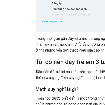
Sáng tạo
Phát triển não bộ toàn diện
Thực hành 5 kỹ năng cần thiết
Xây dựng nền tảng toán học cho trẻ em
Xem thêm
Trẻ em có thể học toán bao nhiêu tuổi?
Những việc cần làm khi bạn lần đầu tiên
Thực hành thói quen cho trẻ em tự nguyệ
Trong thời gian gần đây, cha mẹ thường n
Chọn đồ chơi để phát triển tư duy cho tr
nhà. Tuy nhiên, nó khá mơ hồ về phương p
Hãy để con bạn sáng tạo tự do
ở nhà nhưng vẫn đạt được hiệu quả cao nh
Cách dạy 3 -Yy -y -old Trẻ em học toán 
Đặt câu hỏi để kích thích sự tò mò của t
Tôi có nên dạy trẻ em 3 
Sử dụng các câu hỏi ngược cho trẻ em để 
Chơi “Vai trò -chơi” với trẻ em
Đầu tiên để trả lời câu hỏi trên, bạn cần h
Shining Home – Gia đình Anh Ngữ Math – P
thế của suy nghĩ khi suy nghĩ cho một em 
Một số loại trẻ em 3 tuổi dạy học toán 
Bài tập đếm số
Math suy nghĩ là gì?
Tập thể dục bổ sung
Toán học được biết đến là một trong nhữn
Xem bài tập
chỉ là những con số hoặc cách bạn giải qu