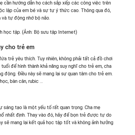
a mẹ cần hướng dẫn họ cách sắp xếp các công việc trên
độc lập của em bé và sự tự ý thức cao. Thông qua đó,
 và tự động nhớ bộ não.
uy cho trẻ em
đứa trẻ yêu thích. Tuy nhiên, không phải tất cả đồ chơi
 tuổi để hình thành khả năng suy nghĩ cho trẻ em, cha
g động. Điều này sẽ mang lại sự quan tâm cho trẻ em.
học, bàn cân, rubic …
sự sáng tạo là một yếu tố rất quan trọng. Cha mẹ
ổ nhất định. Thay vào đó, hãy để bọn trẻ được tự do
này sẽ mang lại kết quả học tập tốt và không ảnh hưởng