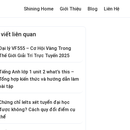
Shining Home
Giới Thiệu
Blog
Liên Hệ
me
Review trường cho bé
Thơ hay
Trò chơi dân gian
Truyện c
 viết liên quan
Đại lý VF555 – Cơ Hội Vàng Trong
Thế Giới Giải Trí Trực Tuyến 2025
Tiếng Anh lớp 1 unit 2 what’s this –
Tổng hợp kiến thức và hướng dẫn làm
bài tập
Chứng chỉ Ielts xét tuyển đại học
được không? Cách quy đổi điểm cụ
thể