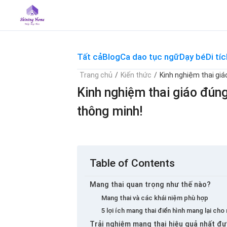
Skip
to
content
Tất cả
Blog
Ca dao tục ngữ
Dạy bé
Di tíc
Trang chủ
/
Kiến thức
/
Kinh nghiệm thai gi
Kinh nghiệm thai giáo đún
thông minh!
Table of Contents
Mang thai quan trọng như thế nào?
Mang thai và các khái niệm phù hợp
5 lợi ích mang thai điển hình mang lại ch
Trải nghiệm mang thai hiệu quả nhất đư