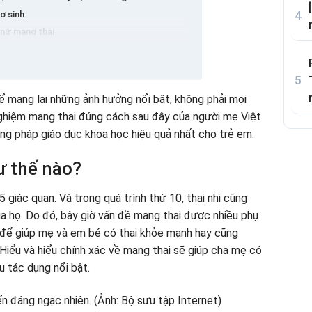
ơ sinh
nữ mang thai
 cần lưu ý gì để đạt được hiệu quả tốt nhất?
ọc mang thai
ể mang lại những ảnh hưởng nổi bật, không phải mọi
nghiệm mang thai đúng cách sau đây của người mẹ Việt
g pháp giáo dục khoa học hiệu quả nhất cho trẻ em.
ư thế nào?
 giác quan. Và trong quá trình thứ 10, thai nhi cũng
ủa họ. Do đó, bây giờ vấn đề mang thai được nhiều phụ
ỉ để giúp mẹ và em bé có thai khỏe mạnh hay cũng
? Hiểu và hiểu chính xác về mang thai sẽ giúp cha mẹ có
u tác dụng nổi bật.