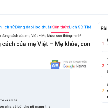
h lịch sử
Đồng dao
Học thuật
Kiến thức
Lịch Sử Thế Giới
Me
Bài
áo đúng cách của mẹ Việt – Mẹ khỏe, con thông minh!
g cách của mẹ Việt – Mẹ khỏe, con
o mẹ và em bé
ợc chia sẻ bởi phụ nữ mang thai