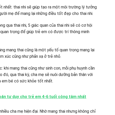
ốt nhất: thai nhi sẽ giúp tạo ra một môi trường lý tưởng
gười mẹ để mang lại những điều tốt đẹp cho thai nhi.
ông qua thai nhi, 5 giác quan của thai nhi sẽ có cơ hội
 quan trọng để giúp trẻ em có được trí thông minh
rằng mang thai cũng là một yếu tố quan trọng mang lại
ảm xúc cũng như phản xạ ở trẻ nhỏ.
ức: khi mang thai cũng như sinh con, mỗi phụ huynh cần
Do đó, qua thai kỳ, cha mẹ sẽ nuôi dưỡng bản thân với
và em bé có sức khỏe tốt nhất.
án tư duy cho trẻ em 4-6 tuổi công tâm nhất
 nhiều cha mẹ hiện đại. Nhờ mang thai nhưng không chỉ