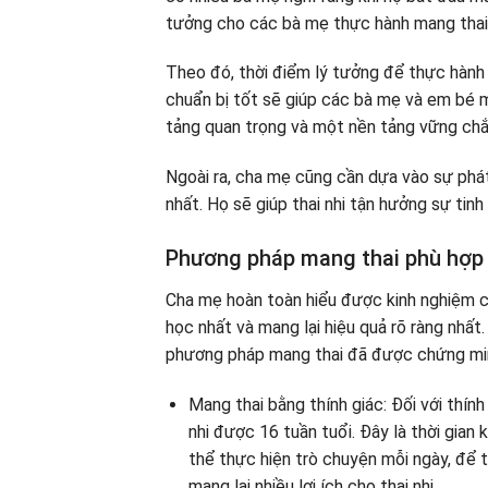
tưởng cho các bà mẹ thực hành mang tha
Theo đó, thời điểm lý tưởng để thực hành 
chuẩn bị tốt sẽ giúp các bà mẹ và em bé 
tảng quan trọng và một nền tảng vững chắc 
Ngoài ra, cha mẹ cũng cần dựa vào sự phát 
nhất. Họ sẽ giúp thai nhi tận hưởng sự tinh 
Phương pháp mang thai phù hợp 
Cha mẹ hoàn toàn hiểu được kinh nghiệm c
học nhất và mang lại hiệu quả rõ ràng nhất
phương pháp mang thai đã được chứng minh
Mang thai bằng thính giác: Đối với thính g
nhi được 16 tuần tuổi. Đây là thời gian 
thể thực hiện trò chuyện mỗi ngày, để t
mang lại nhiều lợi ích cho thai nhi.