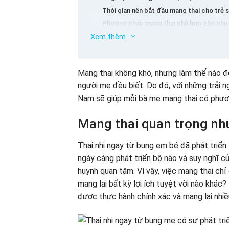
Thời gian nên bắt đầu mang thai cho trẻ s
Phương pháp mang thai phù hợp cho phụ 
Xem thêm
Áp dụng những trải nghiệm trên, người mẹ
Kinh nghiệm lựa chọn tài liệu, các khóa h
Mang thai không khó, nhưng làm thế nào đ
người mẹ đều biết. Do đó, với những trải 
Nam sẽ giúp mỗi bà mẹ mang thai có phươn
Mang thai quan trọng nh
Thai nhi ngay từ bụng em bé đã phát triển 5
ngày càng phát triển bộ não và suy nghĩ c
huynh quan tâm. Vì vậy, việc mang thai ch
mang lại bất kỳ lợi ích tuyệt vời nào khác
được thực hành chính xác và mang lại nhiề