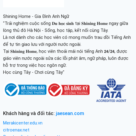
Shining Home - Gia Đình Anh Ngữ
"Trải nghiệm cuộc sống 𝐃𝐮 𝐡𝐨̣𝐜 𝐬𝐢𝐧𝐡 tại 𝐒𝐡𝐢𝐧𝐢𝐧𝐠 𝐇𝐨𝐦𝐞 ngay giữa
lòng thủ đô Hà Nội - Sống, học tập, kết nối cùng Tây.
Là nơi dành cho các học viên có mong muốn trau dồi Tiếng Anh
để tự tin giao lưu với người nước ngoài.
Tại 𝐒𝐡𝐢𝐧𝐢𝐧𝐠 𝐇𝐨𝐦𝐞, học viên thoải mái nói tiếng Anh 𝟮𝟰/𝟮𝟰, được
giáo viên nước ngoài sửa các lỗi phát âm, ngữ pháp, luôn được
hỗ trợ trong việc học ngôn ngữ.
Học cùng Tây - Chơi cùng Tây"
Khách hàng và đối tác:
jaesean.com
Merakicenter.edu.vn
citroenax.net