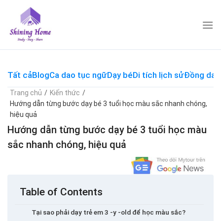
Skip
to
content
Tất cả
Blog
Ca dao tục ngữ
Dạy bé
Di tích lịch sử
Đồng dao
Trang chủ
/
Kiến thức
/
Hướng dẫn từng bước dạy bé 3 tuổi học màu sắc nhanh chóng,
hiệu quả
Hướng dẫn từng bước dạy bé 3 tuổi học màu
sắc nhanh chóng, hiệu quả
Table of Contents
Tại sao phải dạy trẻ em 3 -y -old để học màu sắc?