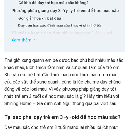
Có khó để dạy trẻ học màu sắc không?
Phương pháp giảng dạy 3 -Yy -y trẻ em để học màu sắc
Đơn giản hóa khi bắt đầu
Dạy con bạn xác định màu sắc thay vì chỉ nhớ tên
Đề xuất 4 hoạt động đơn giản giảng dạy 3 -Yy -y trẻ
em để học màu sắc
Xem thêm
Vắt đất màu
Vẽ tranh, tô màu
Thế giới xung quanh em bé được bao phủ bởi nhiều màu sắc
Trò chơi kết nối màu
khác nhau, kích thích tầm nhìn và sự quan tâm của trẻ em.
Trò chơi câu cá
Khi các em bé bắt đầu thực hành nói, thực hành tên màu
của các vật thể xung quanh, cũng là lúc cha mẹ dạy chúng
đúng về các loại màu. Vì vậy, phương pháp giảng dạy tốt
nhất trẻ em 3 tuổi để học màu sắc là gì? Hãy tìm hiểu với
Shining Home – Gia đình Anh Ngữ thông qua bài viết sau.
Tại sao phải dạy trẻ em 3 -y -old để học màu sắc?
Dạy màu sắc cho trẻ em 3 tuổi mang lại nhiều lợi ích như: