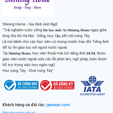
Shining Home - Gia Đình Anh Ngữ
"Trải nghiệm cuộc sống 𝐃𝐮 𝐡𝐨̣𝐜 𝐬𝐢𝐧𝐡 tại 𝐒𝐡𝐢𝐧𝐢𝐧𝐠 𝐇𝐨𝐦𝐞 ngay giữa
lòng thủ đô Hà Nội - Sống, học tập, kết nối cùng Tây.
Là nơi dành cho các học viên có mong muốn trau dồi Tiếng Anh
để tự tin giao lưu với người nước ngoài.
Tại 𝐒𝐡𝐢𝐧𝐢𝐧𝐠 𝐇𝐨𝐦𝐞, học viên thoải mái nói tiếng Anh 𝟮𝟰/𝟮𝟰, được
giáo viên nước ngoài sửa các lỗi phát âm, ngữ pháp, luôn được
hỗ trợ trong việc học ngôn ngữ.
Học cùng Tây - Chơi cùng Tây"
Khách hàng và đối tác:
jaesean.com
Merakicenter.edu.vn