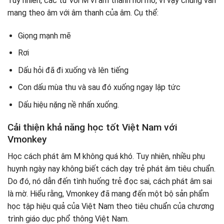
Tuy nhiên, các từ với M vì âm thanh hơi mờ, vì vậy chúng vẫn
mang theo âm với âm thanh của âm. Cụ thể:
Giọng mạnh mẽ
Rơi
Dấu hỏi đã đi xuống và lên tiếng
Con dấu mùa thu và sau đó xuống ngay lập tức
Dấu hiệu nặng nề nhấn xuống.
Cải thiện khả năng học tốt Việt Nam với
Vmonkey
Học cách phát âm M không quá khó. Tuy nhiên, nhiều phụ
huynh ngày nay không biết cách dạy trẻ phát âm tiêu chuẩn.
Do đó, nó dẫn đến tình huống trẻ đọc sai, cách phát âm sai
là mờ. Hiểu rằng, Vmonkey đã mang đến một bộ sản phẩm
học tập hiệu quả của Việt Nam theo tiêu chuẩn của chương
trình giáo dục phổ thông Việt Nam.