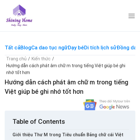
Skip
to
content
Tất cả
Blog
Ca dao tục ngữ
Dạy bé
Di tích lịch sử
Đồng dao
Trang chủ
/
Kiến thức
/
Hướng dẫn cách phát âm chữ m trong tiếng Việt giúp bé ghi
nhớ tốt hơn
Hướng dẫn cách phát âm chữ m trong tiếng
Việt giúp bé ghi nhớ tốt hơn
Table of Contents
Giới thiệu Thư M trong Tiêu chuẩn Bảng chữ cái Việt