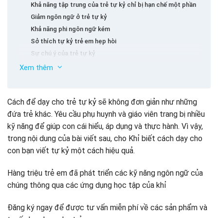
Khả năng tập trung của trẻ tự kỷ chỉ bị hạn chế một phần
Giảm ngôn ngữ ở trẻ tự kỷ
Khả năng phi ngôn ngữ kém
Sở thích tự kỷ trẻ em hẹp hòi
Sự chú ý của trẻ tự kỷ
Gợi ý về cách dạy cho trẻ tự kỷ thực hành một cách
Xem thêm
hiệu quả
Một số lời khuyên khi cha mẹ dạy cho con cái thực
Cách để dạy cho trẻ tự kỷ sẽ không đơn giản như những
hành tự kỷ
đứa trẻ khác. Yêu cầu phụ huynh và giáo viên trang bị nhiều
Kết luận
kỹ năng để giúp con cái hiểu, áp dụng và thực hành. Vì vậy,
trong nội dung của bài viết sau, cho Khỉ biết cách dạy cho
con bạn viết tự kỷ một cách hiệu quả.
Hàng triệu trẻ em đã phát triển các kỹ năng ngôn ngữ của
chúng thông qua các ứng dụng học tập của khỉ
Đăng ký ngay để được tư vấn miễn phí về các sản phẩm và