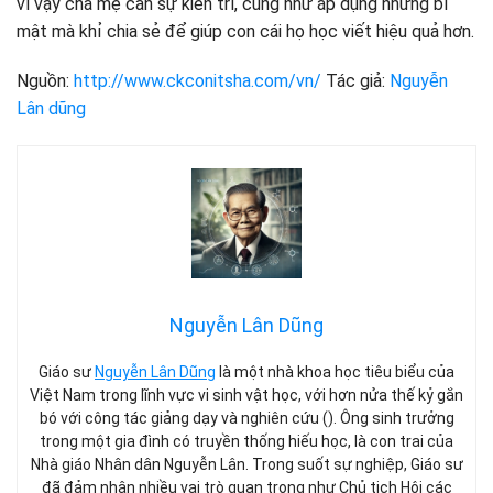
vì vậy cha mẹ cần sự kiên trì, cũng như áp dụng những bí
mật mà khỉ chia sẻ để giúp con cái họ học viết hiệu quả hơn.
Nguồn:
http://www.ckconitsha.com/vn/
Tác giả:
Nguyễn
Lân dũng
Nguyễn Lân Dũng
Giáo sư
Nguyễn Lân Dũng
là một nhà khoa học tiêu biểu của
Việt Nam trong lĩnh vực vi sinh vật học, với hơn nửa thế kỷ gắn
bó với công tác giảng dạy và nghiên cứu (). Ông sinh trưởng
trong một gia đình có truyền thống hiếu học, là con trai của
Nhà giáo Nhân dân Nguyễn Lân. Trong suốt sự nghiệp, Giáo sư
đã đảm nhận nhiều vai trò quan trọng như Chủ tịch Hội các