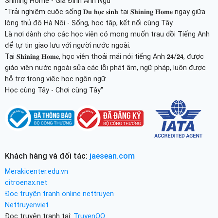
Shining Home - Gia Đình Anh Ngữ
"Trải nghiệm cuộc sống 𝐃𝐮 𝐡𝐨̣𝐜 𝐬𝐢𝐧𝐡 tại 𝐒𝐡𝐢𝐧𝐢𝐧𝐠 𝐇𝐨𝐦𝐞 ngay giữa
lòng thủ đô Hà Nội - Sống, học tập, kết nối cùng Tây.
Là nơi dành cho các học viên có mong muốn trau dồi Tiếng Anh
để tự tin giao lưu với người nước ngoài.
Tại 𝐒𝐡𝐢𝐧𝐢𝐧𝐠 𝐇𝐨𝐦𝐞, học viên thoải mái nói tiếng Anh 𝟮𝟰/𝟮𝟰, được
giáo viên nước ngoài sửa các lỗi phát âm, ngữ pháp, luôn được
hỗ trợ trong việc học ngôn ngữ.
Học cùng Tây - Chơi cùng Tây"
Khách hàng và đối tác:
jaesean.com
Merakicenter.edu.vn
citroenax.net
Đọc truyện tranh online nettruyen
Nettruyenviet
Đọc truyện tranh tại:
TruyenQQ