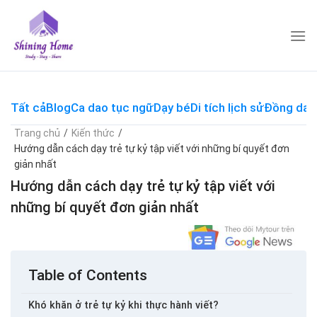
Skip
to
content
Tất cả
Blog
Ca dao tục ngữ
Dạy bé
Di tích lịch sử
Đồng dao
Trang chủ
/
Kiến thức
/
Hướng dẫn cách dạy trẻ tự kỷ tập viết với những bí quyết đơn
giản nhất
Hướng dẫn cách dạy trẻ tự kỷ tập viết với
những bí quyết đơn giản nhất
Table of Contents
Khó khăn ở trẻ tự kỷ khi thực hành viết?