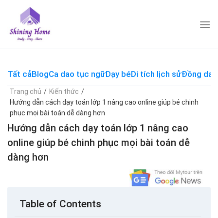
Skip
to
content
Tất cả
Blog
Ca dao tục ngữ
Dạy bé
Di tích lịch sử
Đồng dao
Trang chủ
/
Kiến thức
/
Hướng dẫn cách dạy toán lớp 1 nâng cao online giúp bé chinh
phục mọi bài toán dễ dàng hơn
Hướng dẫn cách dạy toán lớp 1 nâng cao
online giúp bé chinh phục mọi bài toán dễ
dàng hơn
Table of Contents