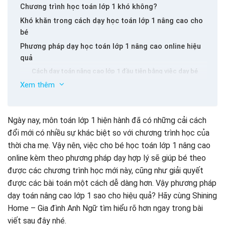
Chương trình học toán lớp 1 khó không?
Khó khăn trong cách dạy học toán lớp 1 nâng cao cho
bé
Phương pháp dạy học toán lớp 1 nâng cao online hiệu
quả
Cách dạy toán nâng cao lớp 1 đầu tiên bằng việc dạy bé
chơi đếm số
Xem thêm
Phương pháp dạy toán nâng cao lớp 1 bằng việc cùng con
“chơi số”
Học toán lớp 1 nâng cao tại nhà bằng những trò chơi so
Ngày nay, môn toán lớp 1 hiện hành đã có những cải cách
sánh số
đổi mới có nhiều sự khác biệt so với chương trình học của
Dạy phép cộng, trừ toán lớp 1 nâng cao không quá khó
thời cha mẹ. Vậy nên, việc cho bé học toán lớp 1 nâng cao
Lưu ý cách dạy toán nâng cao lớp 1 giúp con tiến bộ
Dạy toán lớp 1 nâng cao online thông qua các bài học tâm
online kèm theo phương pháp dạy hợp lý sẽ giúp bé theo
Kết luận
lý
được các chương trình học mới này, cũng như giải quyết
Rèn luyện cho bé khả năng tập trung khi học toán nâng
được các bài toán một cách dễ dàng hơn. Vậy phương pháp
cao
dạy toán nâng cao lớp 1 sao cho hiệu quả? Hãy cùng Shining
Học toán lớp 1 nâng cao online hiệu quả cùng Shining
Home – Gia đình Anh Ngữ Math
Home – Gia đình Anh Ngữ tìm hiểu rõ hơn ngay trong bài
viết sau đây nhé.