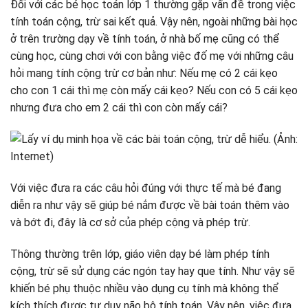
Đối với các bé học toán lớp 1 thường gặp vấn đề trong việc
tính toán cộng, trừ sai kết quả. Vậy nên, ngoài những bài học
ở trên trường dạy về tính toán, ở nhà bố mẹ cũng có thể
cùng học, cùng chơi với con bằng việc đố mẹ với những câu
hỏi mang tính cộng trừ cơ bản như: Nếu mẹ có 2 cái kẹo
cho con 1 cái thì mẹ còn mấy cái kẹo? Nếu con có 5 cái kẹo
nhưng đưa cho em 2 cái thì con còn mấy cái?
Với việc đưa ra các câu hỏi đúng với thực tế mà bé đang
diễn ra như vậy sẽ giúp bé nắm được về bài toán thêm vào
và bớt đi, đây là cơ sở của phép cộng và phép trừ.
Thông thường trên lớp, giáo viên dạy bé làm phép tính
cộng, trừ sẽ sử dụng các ngón tay hay que tính. Như vậy sẽ
khiến bé phụ thuộc nhiều vào dụng cụ tính mà không thể
kích thích được tư duy não bộ tính toán. Vậy nên, việc đưa