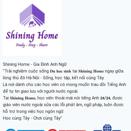
Shining Home - Gia Đình Anh Ngữ
"Trải nghiệm cuộc sống 𝐃𝐮 𝐡𝐨̣𝐜 𝐬𝐢𝐧𝐡 tại 𝐒𝐡𝐢𝐧𝐢𝐧𝐠 𝐇𝐨𝐦𝐞 ngay giữa
lòng thủ đô Hà Nội - Sống, học tập, kết nối cùng Tây.
Là nơi dành cho các học viên có mong muốn trau dồi Tiếng Anh
để tự tin giao lưu với người nước ngoài.
Tại 𝐒𝐡𝐢𝐧𝐢𝐧𝐠 𝐇𝐨𝐦𝐞, học viên thoải mái nói tiếng Anh 𝟮𝟰/𝟮𝟰, được
giáo viên nước ngoài sửa các lỗi phát âm, ngữ pháp, luôn được
hỗ trợ trong việc học ngôn ngữ.
Học cùng Tây - Chơi cùng Tây"