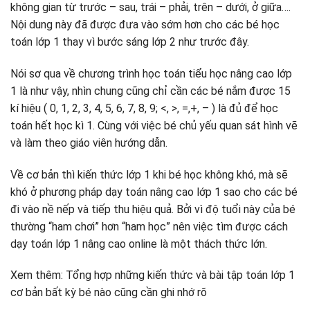
không gian từ trước – sau, trái – phải, trên – dưới, ở giữa….
Nội dung này đã được đưa vào sớm hơn cho các bé học
toán lớp 1 thay vì bước sáng lớp 2 như trước đây.
Nói sơ qua về chương trình học toán tiểu học nâng cao lớp
1 là như vậy, nhìn chung cũng chỉ cần các bé nắm được 15
kí hiệu ( 0, 1, 2, 3, 4, 5, 6, 7, 8, 9; <, >, =,+, – ) là đủ để học
toán hết học kì 1. Cùng với việc bé chủ yếu quan sát hình vẽ
và làm theo giáo viên hướng dẫn.
Về cơ bản thì kiến thức lớp 1 khi bé học không khó, mà sẽ
khó ở phương pháp dạy toán nâng cao lớp 1 sao cho các bé
đi vào nề nếp và tiếp thu hiệu quả. Bởi vì độ tuổi này của bé
thường “ham chơi” hơn “ham học” nên việc tìm được cách
dạy toán lớp 1 nâng cao online là một thách thức lớn.
Xem thêm: Tổng hợp những kiến thức và bài tập toán lớp 1
cơ bản bất kỳ bé nào cũng cần ghi nhớ rõ