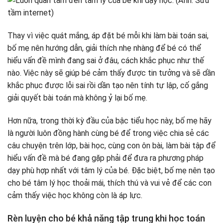
Thay vì việc quát mắng, áp đặt bé mỗi khi làm bài toán sai,
bố mẹ nên hướng dẫn, giải thích nhẹ nhàng để bé có thể
hiểu vấn đề mình đang sai ở đâu, cách khắc phục như thế
nào. Việc này sẽ giúp bé cảm thấy được tin tưởng và sẽ dần
khắc phục được lỗi sai rồi dần tạo nên tính tự lập, cố gắng
giải quyết bài toán mà không ỷ lại bố mẹ.
Hơn nữa, trong thời kỳ đầu của bậc tiểu học này, bố mẹ hãy
là người luôn đồng hành cùng bé để trong việc chia sẻ các
câu chuyện trên lớp, bài học, cùng con ôn bài, làm bài tập để
hiểu vấn đề mà bé đang gặp phải để đưa ra phương pháp
dạy phù hợp nhất với tâm lý của bé. Đặc biệt, bố mẹ nên tạo
cho bé tâm lý học thoải mái, thích thú và vui vẻ để các con
cảm thấy việc học không còn là áp lực.
Rèn luyện cho bé khả năng tập trung khi học toán