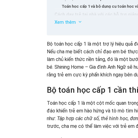
Toán học cấp 1 và bộ dụng cụ toán học và
Cách dạy trẻ tại nhà với các hỗ trợ giả
Xem thêm
Giúp trẻ hiểu bản chất và tầm quan trọng
Với trẻ em để tạo ra các hỗ trợ giảng dạy
Câu đố với phần thưởng với AIDS giảng d
Bộ toán học cấp 1 là một trợ lý hiệu quả đ
Nghiên cứu sự thuận tiện và hiệu quả củ
Nếu cha mẹ biết cách chỉ đạo em bé thực h
làm chủ kiến ​​thức nền tảng, đó là một b
bé. Shining Home – Gia đình Anh Ngữ sẽ h
rằng trẻ em cực kỳ phấn khích ngay bên d
Bộ toán học cấp 1 cần th
Toán học cấp 1 là một cột mốc quan trọng
đáo khiến trẻ em hào hứng và tò mò tìm h
như:
Tập hợp các chữ số, thẻ hình học, đơn
trước, cha mẹ có thể làm việc với trẻ em 