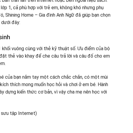
 bán tràn lan trên internet hoặc bên ngoài hiệu sách.
lớp 1, cả phù hợp với trẻ em, không khó nhưng phụ
đó, Shining Home – Gia đình Anh Ngữ đã giúp bạn chọn
 dưới đây:
sinh
 khối vuông cùng với thẻ kỹ thuật số. Ưu điểm của bộ
 đặt thẻ vào khay để che câu trả lời và câu đố cho em
em.
 bé của bạn nắm tay một cách chắc chắn, có một mùi
 kích thích mong muốn học hỏi và chơi ở em bé. Hành
ây dựng kiến ​​thức cơ bản, vì vậy cha mẹ nên học với