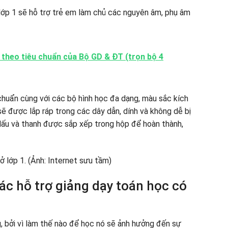
lớp 1 sẽ hỗ trợ trẻ em làm chủ các nguyên âm, phụ âm
 1 theo tiêu chuẩn của Bộ GD & ĐT (trọn bộ 4
 chuẩn cùng với các bộ hình học đa dạng, màu sắc kích
sẽ được lắp ráp trong các dây dẫn, dính và không dễ bị
 dấu và thanh được sắp xếp trong hộp để hoàn thành,
các hỗ trợ giảng dạy toán học có
g, bởi vì làm thế nào để học nó sẽ ảnh hưởng đến sự