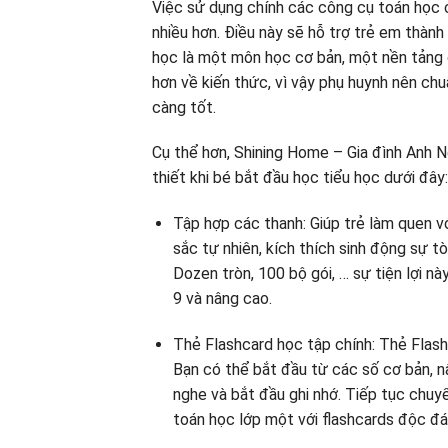
Việc sử dụng chính các công cụ toán học c
nhiều hơn. Điều này sẽ hỗ trợ trẻ em thành
học là một môn học cơ bản, một nền tảng 
hơn về kiến ​​thức, vì vậy phụ huynh nên c
càng tốt.
Cụ thể hơn, Shining Home – Gia đình Anh N
thiết khi bé bắt đầu học tiểu học dưới đây:
Tập hợp các thanh: Giúp trẻ làm quen vớ
sắc tự nhiên, kích thích sinh động sự 
Dozen tròn, 100 bộ gói, … sự tiện lợi n
9 và nâng cao.
Thẻ Flashcard học tập chính: Thẻ Flashca
Bạn có thể bắt đầu từ các số cơ bản, 
nghe và bắt đầu ghi nhớ. Tiếp tục chuy
toán học lớp một với flashcards độc đá