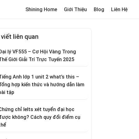
Shining Home
Giới Thiệu
Blog
Liên Hệ
me
Review trường cho bé
Thơ hay
Trò chơi dân gian
Truyện c
 viết liên quan
Đại lý VF555 – Cơ Hội Vàng Trong
Thế Giới Giải Trí Trực Tuyến 2025
Tiếng Anh lớp 1 unit 2 what’s this –
Tổng hợp kiến thức và hướng dẫn làm
bài tập
Chứng chỉ Ielts xét tuyển đại học
được không? Cách quy đổi điểm cụ
thể