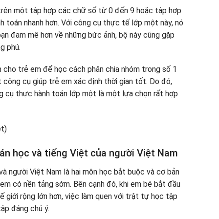
trên một tập hợp các chữ số từ 0 đến 9 hoặc tập hợp
nh toán nhanh hơn. Với công cụ thực tế lớp một này, nó
 bạn đam mê hơn về những bức ảnh, bộ này cũng gặp
ng phú.
 cho trẻ em để học cách phân chia nhóm trong số 1
công cụ giúp trẻ em xác định thời gian tốt. Do đó,
g cụ thực hành toán lớp một là một lựa chọn rất hợp
án học và tiếng Việt của người Việt Nam
 và người Việt Nam là hai môn học bắt buộc và cơ bản
rẻ em có nền tảng sớm. Bên cạnh đó, khi em bé bắt đầu
 giới rộng lớn hơn, việc làm quen với trật tự học tập
tập đáng chú ý.