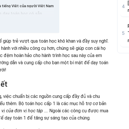
 tiếng Việt của người Việt Nam
ng dạy toán học có sẵn
 của các con số và tính toán
 để làm toán cấp 1
ạy toán 1
ể giúp trẻ vượt qua toán học khô khan và đầy suy nghĩ.
a toán học với toán học
ành với nhiều công cụ hơn, chúng sẽ giúp con cái họ
ước đệm hoàn hảo cho hành trình học sau này của em
ướng dẫn và cung cấp cho bạn một bí mật để dạy toán
ưới!
iết
, việc chuẩn bị các nguồn cung cấp đầy đủ và chu
iểu thêm. Bộ toán học cấp 1 là các mục hỗ trợ cơ bản
 vị của đơn vị học tập ….
Ngoài các công cụ được mua
để dạy toán 1 để tăng sự sáng tạo của chúng.