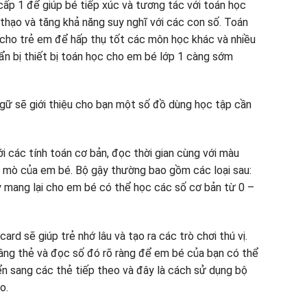
ấp 1 để giúp bé tiếp xúc và tương tác với toán học
 thạo và tăng khả năng suy nghĩ với các con số. Toán
cho trẻ em để hấp thụ tốt các môn học khác và nhiều
huẩn bị thiết bị toán học cho em bé lớp 1 càng sớm
gữ sẽ giới thiệu cho bạn một số đồ dùng học tập cần
i các tính toán cơ bản, đọc thời gian cùng với màu
tò mò của em bé. Bộ gậy thường bao gồm các loại sau:
ày mang lại cho em bé có thể học các số cơ bản từ 0 –
rd sẽ giúp trẻ nhớ lâu và tạo ra các trò chơi thú vị.
nâng thẻ và đọc số đó rõ ràng để em bé của bạn có thể
ển sang các thẻ tiếp theo và đây là cách sử dụng bộ
o.