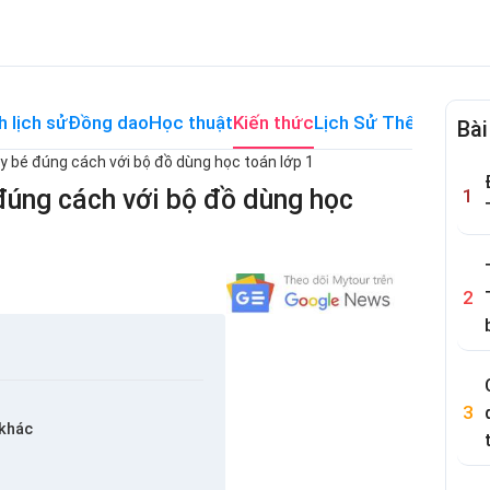
h lịch sử
Đồng dao
Học thuật
Kiến thức
Lịch Sử Thế Giới
Me
Bài
 bé đúng cách với bộ đồ dùng học toán lớp 1
úng cách với bộ đồ dùng học
 khác