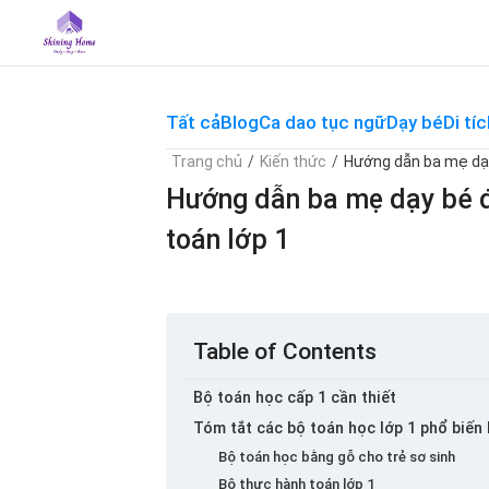
Skip
to
content
Tất cả
Blog
Ca dao tục ngữ
Dạy bé
Di tíc
Trang chủ
/
Kiến thức
/
Hướng dẫn ba mẹ dạy
Hướng dẫn ba mẹ dạy bé đ
toán lớp 1
Table of Contents
Bộ toán học cấp 1 cần thiết
Tóm tắt các bộ toán học lớp 1 phổ biến
Bộ toán học bằng gỗ cho trẻ sơ sinh
Bộ thực hành toán lớp 1