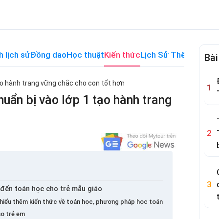
h lịch sử
Đồng dao
Học thuật
Kiến thức
Lịch Sử Thế Giới
Me
Bài
tạo hành trang vững chắc cho con tốt hơn
huẩn bị vào lớp 1 tạo hành trang
 đến toán học cho trẻ mẫu giáo
hiểu thêm kiến ​​thức về toán học, phương pháp học toán
ho trẻ em