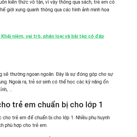
n kiến ​​thức vô tận, vì vậy thông qua sách, trẻ em có
hế giới xung quanh thông qua các hình ảnh minh họa
 Khái niệm, vai trò, phân loại và bài tập có đáp
g
g sẽ thường ngoan ngoãn. Đây là sự đóng góp cho sự
ung. Ngoài ra, trẻ sơ sinh có thể học các kỹ năng ổn
ỉnh, …
cho trẻ em chuẩn bị cho lớp 1
cho trẻ em để chuẩn bị cho lớp 1. Nhiều phụ huynh
ch phù hợp cho trẻ em.