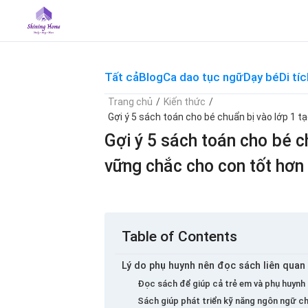
Skip
to
content
Tất cả
Blog
Ca dao tục ngữ
Dạy bé
Di tíc
Trang chủ
/
Kiến thức
/
Gợi ý 5 sách toán cho bé chuẩn bị vào lớp 1 
Gợi ý 5 sách toán cho bé c
vững chắc cho con tốt hơn
Table of Contents
Lý do phụ huynh nên đọc sách liên quan
Đọc sách để giúp cả trẻ em và phụ huynh 
Sách giúp phát triển kỹ năng ngôn ngữ c