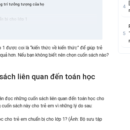
ng trí tưởng tượng của họ
n bị cho lớp 1
 của con bạn
h tin tưởng
1 được coi là “kiến thức về kiến ​​thức” để giúp trẻ
 sống động
 quả hơn. Nếu bạn không biết nên chọn cuốn sách nào?
hiểu biết
 bị để vào lớp 1 phù hợp
 em tự tin vào Lớp 1
sách liên quan đến toán học
 sách
cần đọc những cuốn sách liên quan đến toán học cho
 cuốn sách này cho trẻ em vì những lý do sau: