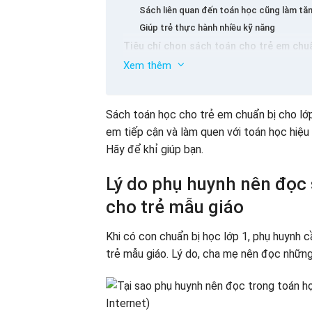
Sách liên quan đến toán học cũng làm tă
Giúp trẻ thực hành nhiều kỹ năng
Tiêu chí chọn sách toán cho trẻ em chuẩ
Xem thêm
Chọn sách toán phù hợp với khả năng học
Chọn sách với các hướng dẫn thú vị
Chọn những cuốn sách mà nhiều phụ huyn
Sách toán học cho trẻ em chuẩn bị cho lớp 
Chọn những cuốn sách với hình minh họa
em tiếp cận và làm quen với toán học hiệu
Chọn những cuốn sách cung cấp nhiều sự 
Hãy để khỉ giúp bạn.
Một số sách toán cho trẻ em được chuẩn
Sách – Trẻ em học toán – Hành lý cho trẻ
Lý do phụ huynh nên đọc 
Giúp em bé của bạn sáng tạo – Bộ 3 cuốn
cho trẻ mẫu giáo
Chuẩn bị cho trẻ em đi học – Số 1 2 3
Toán học chinh phục em bé
Khi có con chuẩn bị học lớp 1, phụ huynh 
Sách rất vui khi học toán
trẻ mẫu giáo. Lý do, cha mẹ nên đọc những
Một số ghi chú khi trẻ đọc toán