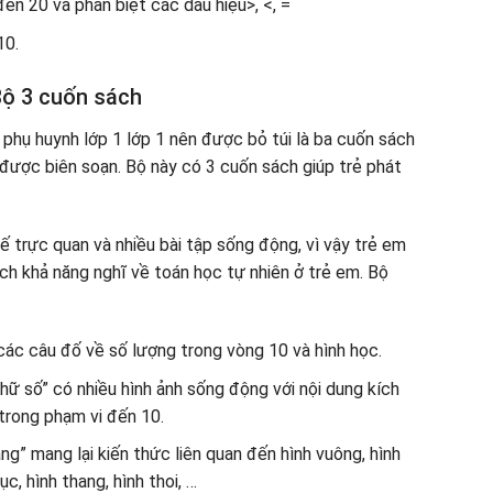
n 20 và phân biệt các dấu hiệu>, <, =
10.
Bộ 3 cuốn sách
phụ huynh lớp 1 lớp 1 nên được bỏ túi là ba cuốn sách
 được biên soạn. Bộ này có 3 cuốn sách giúp trẻ phát
ế trực quan và nhiều bài tập sống động, vì vậy trẻ em
ích khả năng nghĩ về toán học tự nhiên ở trẻ em. Bộ
 các câu đố về số lượng trong vòng 10 và hình học.
hữ số” có nhiều hình ảnh sống động với nội dung kích
trong phạm vi đến 10.
g” mang lại kiến ​​thức liên quan đến hình vuông, hình
ục, hình thang, hình thoi, …