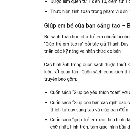
Được làm quen từ 1 đến 10, đếm từ 1 đế
Thực hiện tính toán trong phạm vi đến 
Giúp em bé của bạn sáng tạo – 
Bộ sách toán học cho trẻ em chuẩn bị cho 
“Giúp trẻ em tạo ra” bởi tác giả Thanh Duy
triển các kỹ năng và nhận thức cơ bản.
Các hình ảnh trong cuốn sách được thiết k
luôn rất quan tâm. Cuốn sách cũng kích th
truyện bao gồm:
Cuốn sách “Giúp bé yêu thích toán” với
Cuốn sách “Giúp con bạn xác định các c
thích tư duy sáng tạo và giúp bạn đếm 
Cuốn sách “giúp trẻ em xác định hình dạn
chữ nhật, hình tròn, tam giác, hình bầu d