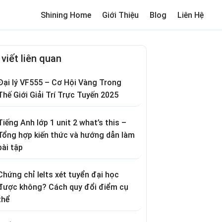
Shining Home
Giới Thiệu
Blog
Liên Hệ
me
Review trường cho bé
Thơ hay
Trò chơi dân gian
Truyện c
 viết liên quan
Đại lý VF555 – Cơ Hội Vàng Trong
Thế Giới Giải Trí Trực Tuyến 2025
Tiếng Anh lớp 1 unit 2 what’s this –
Tổng hợp kiến thức và hướng dẫn làm
bài tập
Chứng chỉ Ielts xét tuyển đại học
được không? Cách quy đổi điểm cụ
thể