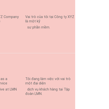
XYZ Company
Vai trò của tôi tại Công ty XYZ
e
là một kỹ
sư phần mềm.
 as a
Tôi đang làm việc với vai trò
rvice
một đại diện
ive at LMN
dịch vụ khách hàng tại Tập
đoàn LMN.