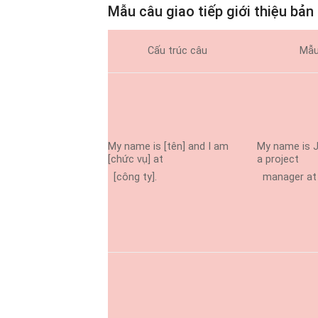
Mẫu câu giao tiếp giới thiệu bản
Cấu trúc câu
Mẫu
My name is [tên] and I am
My name is 
[chức vụ] at
a project
[công ty].
manager at 