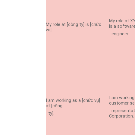
My role at 
My role at [công ty] is [chức
is a softwar
vụ].
engineer.
I am working
I am working as a [chức vụ]
customer se
at [công
representat
ty].
Corporation.