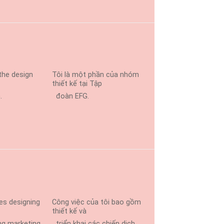
 the design
Tôi là một phần của nhóm
thiết kế tại Tập
.
đoàn EFG.
ves designing
Công việc của tôi bao gồm
thiết kế và
g marketing
triển khai các chiến dịch