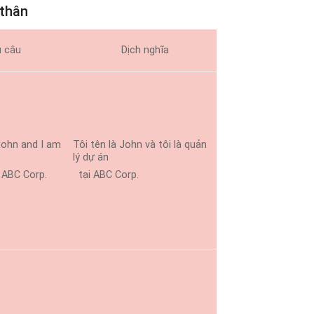
 thân
 câu
Dịch nghĩa
John and I am
Tôi tên là John và tôi là quản
lý dự án
ABC Corp.
tại ABC Corp.