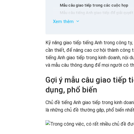
Mẫu câu giao tiếp trong các cuộc họp
Mẫu câu tiếng Anh giao tiếp để giải quyết
Mẫu câu giao tiếp khi nói chuyện điện tho
Xem thêm
Mẫu câu giao tiếp về cuộc hẹn trong kinh 
Gợi ý đoạn hội thoại tiếng Anh giao tiế
Mẫu câu giao tiếp dùng để giải thích lý do
Hội thoại 1: Gọi và trả lời điện thoại
Kỹ năng giao tiếp tiếng Anh trong công ty,
Mẫu câu giao tiếp thể hiện sự trân trọng
Hội thoại 2: Đặt dịch vụ
cần thiết, để nâng cao cơ hội thành công 
Mẫu câu giao tiếp khi làm việc ở nước ngo
Hội thoại 3: Hỏi thăm khách hàng
tiếng Anh giao tiếp trong kinh doanh, nội
Mẫu câu giao tiếp trong công ty với đồng
Hội thoại 4: Giới thiệu sản phẩm
và mẫu câu thông dụng để mọi người có t
Mẫu câu thể hiện sự đồng tình hoặc phản
Hội thoại 5: Đưa ra lời gợi ý
Hội thoại 6: Đưa ra ý kiến cá nhân
Gợi ý mẫu câu giao tiếp 
Hội thoại 7: Đàm phán kinh doanh
Danh sách những từ vựng tiếng Anh giao
dụng, phổ biến
Kinh nghiệm học tiếng Anh giao tiếp tr
Kết luận
Chủ đề tiếng Anh giao tiếp trong kinh doan
là những chủ đề thường gặp, phổ biến nh