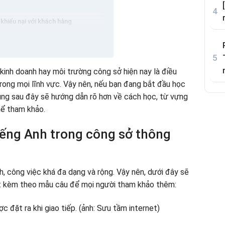
 khiếu nại với khách hàng
ại
doanh (đặt hẹn, dời hẹn, hủy hẹn…)
p trong công ty thường gặp
 kinh doanh hay môi trường công sở hiện nay là điều
trong mọi lĩnh vực. Vậy nên, nếu bạn đang bắt đầu học
ài:
 dung sau đây sẽ hướng dẫn rõ hơn về cách học, từ vựng
 nghiệp:
hể tham khảo.
 đối trong công việc
tiếng Anh trong công sở thông
 tiếp kinh doanh phổ biến
ong kinh doanh hiệu quả
h, công việc khá đa dạng và rộng. Vậy nên, dưới đây sẽ
ất kèm theo mẫu câu để mọi người tham khảo thêm: