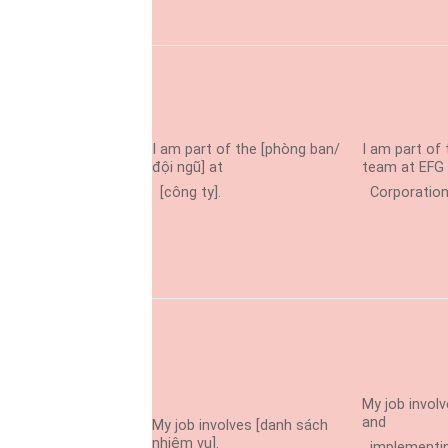
I am part of the [phòng ban/
I am part of
đội ngũ] at
team at EFG
[công ty].
Corporation
My job invol
and
My job involves [danh sách
nhiệm vụ].
implementin