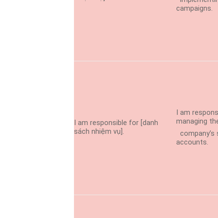
campaigns.
I am respons
managing th
I am responsible for [danh
sách nhiệm vụ].
company’s s
accounts.