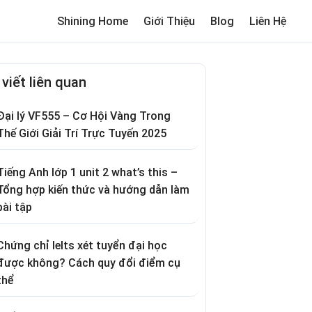
Shining Home
Giới Thiệu
Blog
Liên Hệ
me
Review trường cho bé
Thơ hay
Trò chơi dân gian
Truyện c
 viết liên quan
Đại lý VF555 – Cơ Hội Vàng Trong
Thế Giới Giải Trí Trực Tuyến 2025
Tiếng Anh lớp 1 unit 2 what’s this –
Tổng hợp kiến thức và hướng dẫn làm
bài tập
Chứng chỉ Ielts xét tuyển đại học
được không? Cách quy đổi điểm cụ
thể