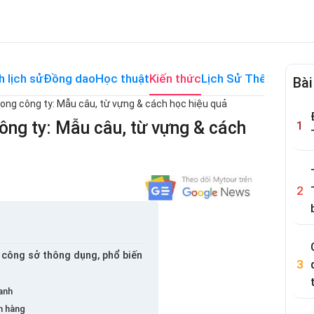
h lịch sử
Đồng dao
Học thuật
Kiến thức
Lịch Sử Thế Giới
Me
Bài
trong công ty: Mẫu câu, từ vựng & cách học hiệu quả
công ty: Mẫu câu, từ vựng & cách
g công sở thông dụng, phổ biến
anh
n hàng