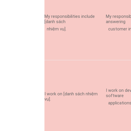
My responsibilities include
My responsibi
[danh sách
answering
nhiệm vụ].
customer inq
I work on de
I work on [danh sách nhiệm
software
vụ].
applications